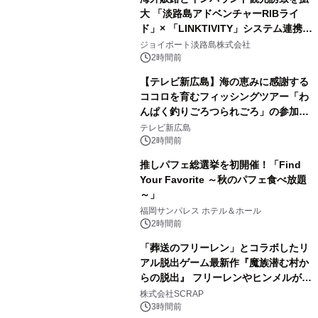
大 「淡路島アドベンチャーRIBライ
ド」× 「LINKTIVITY」システム連携を
開始！
ジョイポート淡路島株式会社
2時間前
【テレビ新広島】海の恵みに感謝する
ココロを育むフィッシングツアー「わ
んぱく釣りごろつられごろ」の参加小
学生を募集
テレビ新広島
2時間前
推しパフェ総選挙を初開催！「Find
Your Favorite ～秋のパフェ食べ放題
～」
福岡サンパレス ホテル＆ホール
2時間前
「葬送のフリーレン」とコラボしたリ
アル脱出ゲーム最新作『魔族潜む村か
らの脱出』 フリーレンやヒンメルが武
器を手に魔族を見据える描き下ろしメ
株式会社SCRAP
インビジュアル公開
3時間前