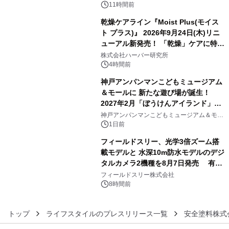
アートギャラリー
11時間前
乾燥ケアライン『Moist Plus(モイス
ト プラス)』 2026年9月24日(木)リニ
ューアル新発売！ 「乾燥」ケアに特化
4
し、ライン使いで潤いに満ちた肌へ
株式会社ハーバー研究所
4時間前
神戸アンパンマンこどもミュージアム
＆モールに 新たな遊び場が誕生！
2027年2月「ぼうけんアイランド」が
5
オープン
神戸アンパンマンこどもミュージアム＆モー
ル
1日前
フィールドスリー、光学3倍ズーム搭
載モデルと 水深10m防水モデルのデジ
タルカメラ2機種を8月7日発売 有効
6
約1300万画素、用途別に選べるコンデ
フィールドスリー株式会社
ジ新登場
8時間前
トップ
ライフスタイルのプレスリリース一覧
安全塗料株式