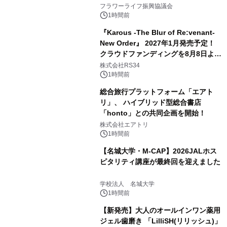
フラワーライフ振興協議会
1時間前
『Karous -The Blur of Re:venant-
New Order』 2027年1月発売予定！
クラウドファンディングを8月8日より
開始
株式会社RS34
1時間前
総合旅行プラットフォーム「エアト
リ」、 ハイブリッド型総合書店
「honto」との共同企画を開始！
株式会社エアトリ
1時間前
【名城大学・M-CAP】2026JALホス
ピタリティ講座が最終回を迎えました
学校法人 名城大学
1時間前
【新発売】大人のオールインワン薬用
ジェル歯磨き 「LilliSH(リリッシュ)」