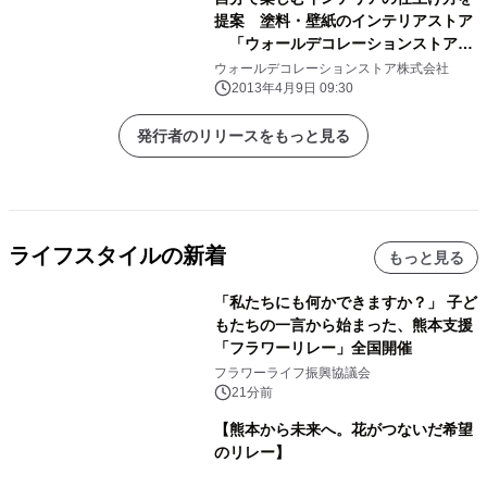
提案 塗料・壁紙のインテリアストア
「ウォールデコレーションストア」
が渋谷にオープン
ウォールデコレーションストア株式会社
2013年4月9日 09:30
発行者のリリースをもっと見る
ライフスタイルの新着
もっと見る
「私たちにも何かできますか？」 子ど
もたちの一言から始まった、熊本支援
「フラワーリレー」全国開催
フラワーライフ振興協議会
21分前
【熊本から未来へ。花がつないだ希望
のリレー】