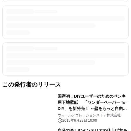
この発行者のリリース
国産初！DIYユーザーのためのペンキ
用下地壁紙 「ワンダーペーパー for
DIY」を新発売！ ～壁をもっと自由
に！貼って・塗って・傷も直せて・剥
ウォールデコレーションストア株式会社
がせる！～
2015年6月23日 10:00
自分で楽しむインテリアの仕上げ方を