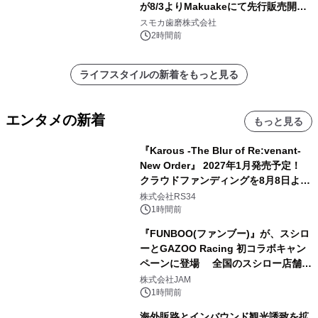
が8/3よりMakuakeにて先行販売開
始！
スモカ歯磨株式会社
2時間前
ライフスタイルの新着をもっと見る
エンタメの新着
もっと見る
『Karous -The Blur of Re:venant-
New Order』 2027年1月発売予定！
クラウドファンディングを8月8日より
開始
株式会社RS34
1時間前
『FUNBOO(ファンブー)』が、スシロ
ーとGAZOO Racing 初コラボキャン
ペーンに登場 全国のスシロー店舗で
GR 4車種の FUNBOO(ミニカー)付き
株式会社JAM
メニューが展開されます
1時間前
海外販路とインバウンド観光誘致を拡