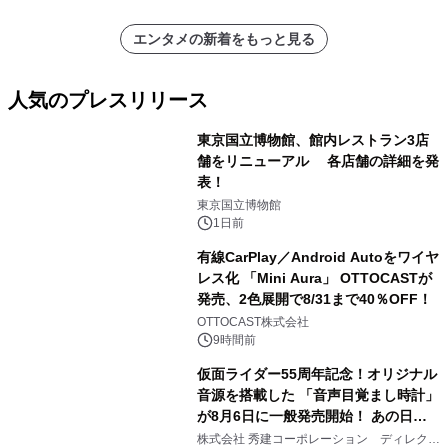
エンタメの新着をもっと見る
人気のプレスリリース
東京国立博物館、館内レストラン3店
舗をリニューアル 各店舗の詳細を発
表！
1
東京国立博物館
1日前
有線CarPlay／Android Autoをワイヤ
レス化 「Mini Aura」 OTTOCASTが
発売、2色展開で8/31まで40％OFF！
2
OTTOCAST株式会社
9時間前
仮面ライダー55周年記念！オリジナル
音源を搭載した 「音声目覚まし時計」
が8月6日に一般発売開始！ あの日の
3
大興奮が今甦る
株式会社 秀建コーポレーション ディレクト