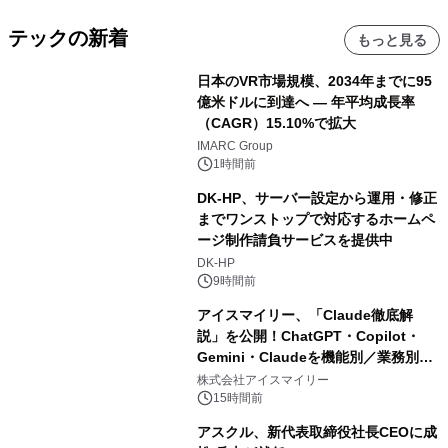
テックの新着
もっと見る
日本のVR市場規模、2034年までに95
億米ドルに到達へ ― 年平均成長率
（CAGR）15.10%で拡大
IMARC Group
1時間前
DK-HP、サーバー設定から運用・修正
までワンストップで対応するホームペ
ージ制作請負サービスを提供中
DK-HP
9時間前
アイスマイリー、「Claude徹底解
説」を公開！ChatGPT・Copilot・
Gemini・Claudeを機能別／業務別に
比較―自社に合う生成AIの選び方がわ
株式会社アイスマイリー
かる実践ガイド
15時間前
アスクル、新代表取締役社長CEOに成