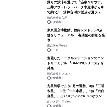
帰りの渋滞を避けて「温泉＆サウナ」
三井アウトレットパーク木更津から車
で約5分 湯舞音 袖ケ浦店が夏フェア
1
メニューを提供
株式会社楽久屋
19時間前
東京国立博物館、館内レストラン3店
舗をリニューアル 各店舗の詳細を発
表！
2
東京国立博物館
1日前
進化したトータルステーションのエン
トリーモデル 『GM-120シリーズ』を
発売
3
株式会社トプコン
16時間前
九星気学で占う8月の運勢、3位「三碧
木星」、2位「一白水星」、1位「六白
金星」。占いメディアのziredがランキ
4
ングを発表
占いメディア zired
22時間前