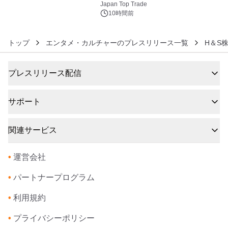
浴シンギングボウル第2弾の大型サイ
Japan Top Trade
ズ（XL・2XL・3XL）を先行販売中
10時間前
トップ
エンタメ・カルチャーのプレスリリース一覧
H＆S
プレスリリース配信
サポート
関連サービス
•
運営会社
•
パートナープログラム
•
利用規約
•
プライバシーポリシー