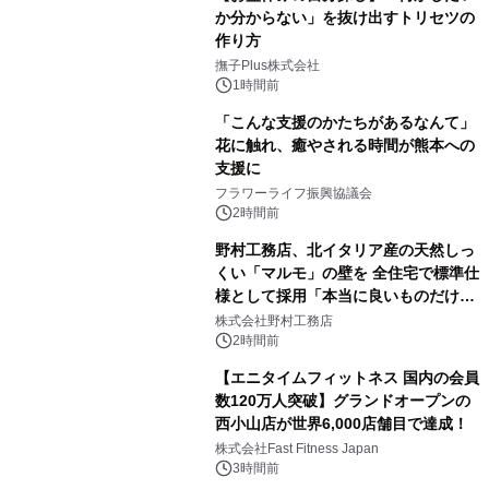
か分からない」を抜け出すトリセツの
作り方
撫子Plus株式会社
1時間前
「こんな支援のかたちがあるなんて」
花に触れ、癒やされる時間が熊本への
支援に
フラワーライフ振興協議会
2時間前
野村工務店、北イタリア産の天然しっ
くい「マルモ」の壁を 全住宅で標準仕
様として採用「本当に良いものだけに
こだわる」
株式会社野村工務店
2時間前
【エニタイムフィットネス 国内の会員
数120万人突破】グランドオープンの
西小山店が世界6,000店舗目で達成！
株式会社Fast Fitness Japan
3時間前