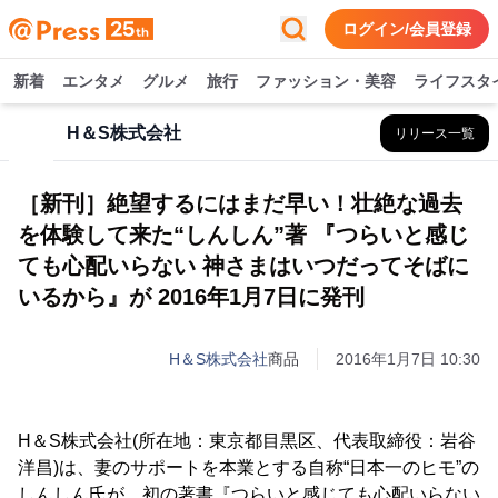
ログイン/会員登録
新着
エンタメ
グルメ
旅行
ファッション・美容
ライフスタ
H＆S株式会社
リリース一覧
［新刊］絶望するにはまだ早い！壮絶な過去
を体験して来た“しんしん”著 『つらいと感じ
ても心配いらない 神さまはいつだってそばに
いるから』が 2016年1月7日に発刊
H＆S株式会社
商品
2016年1月7日 10:30
H＆S株式会社(所在地：東京都目黒区、代表取締役：岩谷
洋昌)は、妻のサポートを本業とする自称“日本一のヒモ”の
しんしん氏が、初の著書『つらいと感じても心配いらない