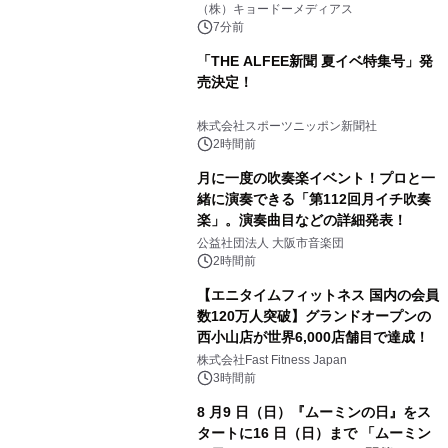
マジで来い』キービジュアル解禁！
（株）キョードーメディアス
7分前
「THE ALFEE新聞 夏イベ特集号」発
売決定！
株式会社スポーツニッポン新聞社
2時間前
月に一度の吹奏楽イベント！プロと一
緒に演奏できる「第112回月イチ吹奏
楽」。演奏曲目などの詳細発表！
公益社団法人 大阪市音楽団
2時間前
【エニタイムフィットネス 国内の会員
数120万人突破】グランドオープンの
西小山店が世界6,000店舗目で達成！
株式会社Fast Fitness Japan
3時間前
8 月9 日（日）『ムーミンの日』をス
タートに16 日（日）まで 「ムーミン