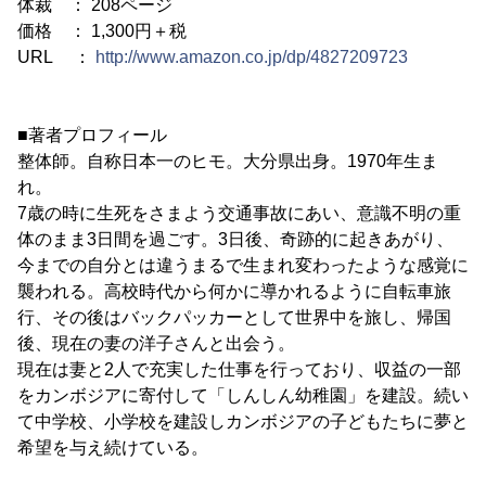
体裁 ： 208ページ
価格 ： 1,300円＋税
URL ：
http://www.amazon.co.jp/dp/4827209723
■著者プロフィール
整体師。自称日本一のヒモ。大分県出身。1970年生ま
れ。
7歳の時に生死をさまよう交通事故にあい、意識不明の重
体のまま3日間を過ごす。3日後、奇跡的に起きあがり、
今までの自分とは違うまるで生まれ変わったような感覚に
襲われる。高校時代から何かに導かれるように自転車旅
行、その後はバックパッカーとして世界中を旅し、帰国
後、現在の妻の洋子さんと出会う。
現在は妻と2人で充実した仕事を行っており、収益の一部
をカンボジアに寄付して「しんしん幼稚園」を建設。続い
て中学校、小学校を建設しカンボジアの子どもたちに夢と
希望を与え続けている。