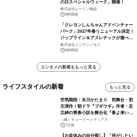
の日スペシャルウィーク」開催！
株式会社ムーミン物語
4時間前
「クレヨンしんちゃんアドベンチャー
パーク」2027年春リニューアル決定！
ジップライン＆アスレチックが遊べる
のは今年が最後！ 「ラスト！ドキがム
株式会社ニジゲンノモリ
ネムネ～大作戦！」始動
4時間前
エンタメの新着をもっと見る
ライフスタイルの新着
もっと見る
空気階段・水川かたまり 初舞台・初
主演作！朝ドラ『ブギウギ』作者・足
立紳の青春小説を舞台化『春よ来い、
マジで来い』キービジュアル解禁！
（株）キョードーメディアス
7分前
【お盆休みの自分探し】「何がしたい