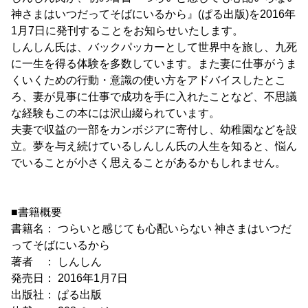
神さまはいつだってそばにいるから』(ぱる出版)を2016年
1月7日に発刊することをお知らせいたします。
しんしん氏は、バックパッカーとして世界中を旅し、九死
に一生を得る体験を多数しています。また妻に仕事がうま
くいくための行動・意識の使い方をアドバイスしたとこ
ろ、妻が見事に仕事で成功を手に入れたことなど、不思議
な経験もこの本には沢山綴られています。
夫妻で収益の一部をカンボジアに寄付し、幼稚園などを設
立。夢を与え続けているしんしん氏の人生を知ると、悩ん
でいることが小さく思えることがあるかもしれません。
■書籍概要
書籍名： つらいと感じても心配いらない 神さまはいつだ
ってそばにいるから
著者 ： しんしん
発売日： 2016年1月7日
出版社： ぱる出版