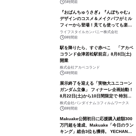
5時間前
『おぱんちゅうさぎ』『んぽちゃむ』
デザインのコスメ＆メイクパフがミル
フィーから登場！見ても使っても楽し
3
い、ポップでキュートなコレクショ
ライフスタイルカンパニー株式会社
ン。
9時間前
駅を降りたら、すぐ赤べこ 「アカベ
コランド会津若松駅前店」8月8日(土)
開業
4
株式会社アカベコランド
4時間前
展示終了を迎える「実物大ユニコーン
ガンダム立像」 フィナーレ企画始動！
8月22日(土)から10日間限定で 特別映
5
像『UNICORN GUNDAM Statue ―
株式会社バンダイナムコフィルムワークス
BEYOND POSSIBILITY ―』を上映！
8時間前
Makuake公開初日に応援購入総額300
万円超を達成、Makuake「今日のラン
キング」総合3位も獲得。 YECHAN音
6