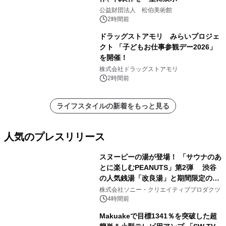
公益財団法人 松伯美術館
2時間前
ドラッグストアモリ みらいプロジェ
クト 「子どもお仕事参観デー2026」
を開催！
株式会社ドラッグストアモリ
2時間前
ライフスタイルの新着をもっと見る
人気のプレスリリース
スヌーピーの湯が登場！ 「サウナのあ
とに楽しむPEANUTS」第2弾 渋谷
の人気銭湯「改良湯」と期間限定のコ
1
ラボレーション サウナイキタイコラ
株式会社ソニー・クリエイティブプロダクツ
ボグッズも発売決定！
4時間前
Makuakeで目標1341％を突破した超