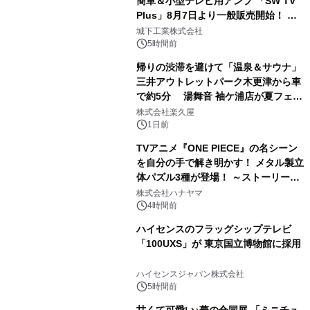
簡単＆小型テレビ用アンプ 「SW TV
Plus」8月7日より一般販売開始！ ケ
2
ーブル1本つなぐだけ、テレビの音が
城下工業株式会社
ぐっと豊かに
5時間前
帰りの渋滞を避けて「温泉＆サウナ」
三井アウトレットパーク木更津から車
で約5分 湯舞音 袖ケ浦店が夏フェア
3
メニューを提供
株式会社楽久屋
1日前
TVアニメ『ONE PIECE』の名シーン
を自分の手で解き明かす！ メタル製立
体パズル3種が登場！ ～ストーリーと
4
ギミックが融合した 大人の体験型パズ
株式会社ハナヤマ
ルが8月7日(金)12時より先行予約受付
4時間前
開始～
ハイセンスのフラッグシップテレビ
「100UXS」が 東京国立博物館に採用
5
ハイセンスジャパン株式会社
5時間前
甘くて可愛い♪夢の合同展 「ミニチュ