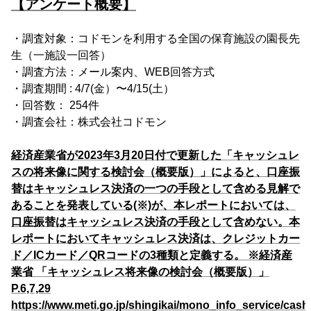
【アンケート概要】
・調査対象：コドモンを利用する全国の保育施設の園長先
生（一施設一回答）
・調査方法：メール案内、WEB回答方式
・調査期間 : 4/7(金）〜4/15(土）
・回答数： 254件
・調査会社：株式会社コドモン
経済産業省が2023年3月20日付で更新した「キャッシュレ
スの将来像に関する検討会（概要版）」によると、口座振
替はキャッシュレス決済の一つの手段として含める見解で
あることを発表している(※)が、本レポートにおいては、
口座振替はキャッシュレス決済の手段として含めない。本
レポートにおいてキャッシュレス決済は、クレジットカー
ド／ICカード／QRコードの3種類と定義する。 ※経済産
業省 「キャッシュレス将来像の検討会（概要版）」
P.6,7,29
https://www.meti.go.jp/shingikai/mono_info_service/cash