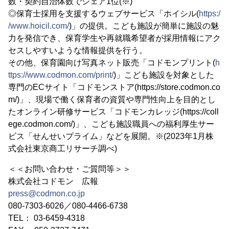
数・契約自治体数でシェア1位(※)
◎保育士採用を支援するウェブサービス「ホイシル(
https:/
/www.hoicil.com/
)」の提供。こども施設が簡単に施設の魅
力を発信でき、保育学生や再就職希望者が採用情報にアク
セスしやすいような情報提供を行う。
その他、保育園向け写真ネット販売「コドモンプリント(
h
ttps://www.codmon.com/print/
)」こども施設を対象とした
専門のECサイト「コドモンストア(https://store.codmon.co
m/)」、現場で働く保育者の資質や専門性向上を目的とし
たオンライン研修サービス「コドモンカレッジ(https://coll
ege.codmon.com/)」、こども施設職員への福利厚生サー
ビス「せんせいプライム」などを展開。※(2023年1月株
式会社東京商工リサーチ調べ)
＜＜お問い合わせ・ご質問等＞＞
株式会社コドモン 広報
press@codmon.co.jp
080-7303-6026／080-4466-6738
TEL： 03-6459-4318