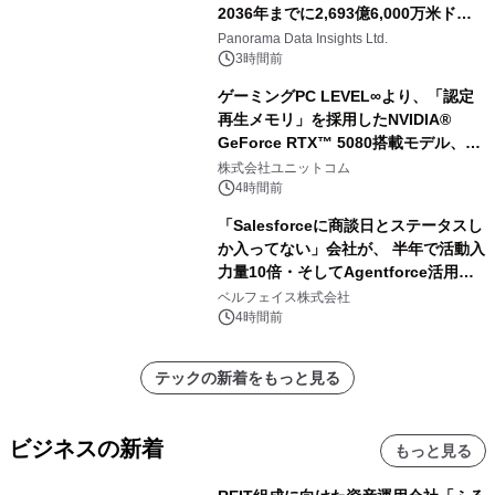
2036年までに2,693億6,000万米ドル
に達すると予測されており、予測期間
Panorama Data Insights Ltd.
（2026年～2036年）
3時間前
ゲーミングPC LEVEL∞より、「認定
再生メモリ」を採用したNVIDIA®
GeForce RTX™ 5080搭載モデル、
NVIDIA® GeForce RTX™ 5070 Ti搭
株式会社ユニットコム
載モデルを販売開始
4時間前
「Salesforceに商談日とステータスし
か入ってない」会社が、 半年で活動入
力量10倍・そしてAgentforce活用へ
── 敷島住宅×bellSalesAI事例公開
ベルフェイス株式会社
4時間前
テックの新着をもっと見る
ビジネスの新着
もっと見る