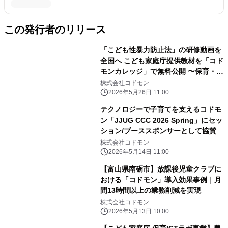
この発行者のリリース
「こども性暴力防止法」の研修動画を
全国へ こども家庭庁提供教材を「コド
モンカレッジ」で無料公開 〜保育・教
育・療育施設の従事者が研修を受けや
株式会社コドモン
すい環境を整備〜
2026年5月26日 11:00
テクノロジーで子育てを支えるコドモ
ン「JJUG CCC 2026 Spring」にセッ
ション/ブーススポンサーとして協賛
株式会社コドモン
2026年5月14日 11:00
【富山県南砺市】放課後児童クラブに
おける「コドモン」導入効果事例｜月
間13時間以上の業務削減を実現
株式会社コドモン
2026年5月13日 10:00