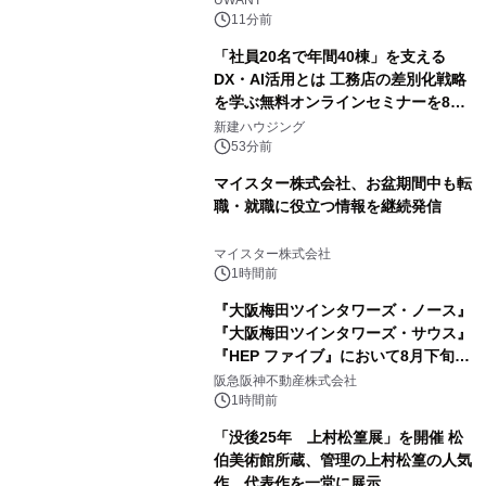
11分前
「社員20名で年間40棟」を支える
DX・AI活用とは 工務店の差別化戦略
を学ぶ無料オンラインセミナーを8月
20日に開催
新建ハウジング
53分前
マイスター株式会社、お盆期間中も転
職・就職に役立つ情報を継続発信
マイスター株式会社
1時間前
『大阪梅田ツインタワーズ・ノース』
『大阪梅田ツインタワーズ・サウス』
『HEP ファイブ』において8月下旬か
ら 「オフサイト型コーポレートPPA」
阪急阪神不動産株式会社
による 再生可能エネルギー電力の使用
1時間前
を開始します
「没後25年 上村松篁展」を開催 松
伯美術館所蔵、管理の上村松篁の人気
作、代表作を一堂に展示