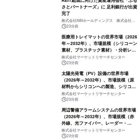
REIT組成に向けた資産運用会社「ふる
さとパートナーズ」に 足利銀行が出資
完了
株式会社NBIホールディングス 株式会社
PROSPER
23分前
医療用トレイマットの世界市場（2026
年～2032年）、市場規模（シリコーン
素材、プラスチック素材）・分析レポ
ートを発表
株式会社マーケットリサーチセンター
23分前
太陽光発電（PV）設備の世界市場
（2026年～2032年）、市場規模（原
材料からシリコンへの製造、シリコン
からインゴットへの製造、インゴット
株式会社マーケットリサーチセンター
からウェハーへの製造、ウェハーから
23分前
セルへの製造、セルからモジュールへ
周辺警備アラームシステムの世界市場
の製造）・分析レポートを発表
（2026年～2032年）、市場規模（赤
外線、光ファイバー、レーダー・
LiDAR、マイクロ波バリア、その
株式会社マーケットリサーチセンター
他）・分析レポートを発表
23分前