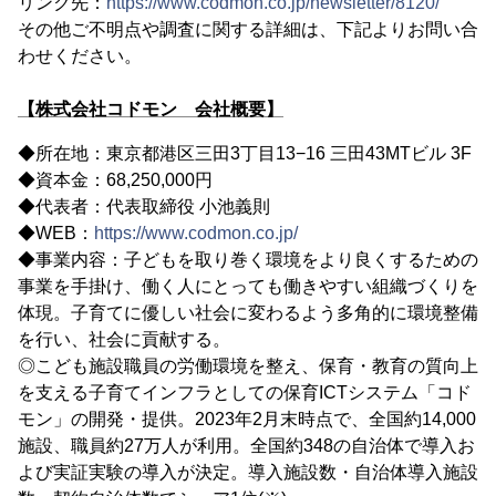
リンク先：
https://www.codmon.co.jp/newsletter/8120/
その他ご不明点や調査に関する詳細は、下記よりお問い合
わせください。
【株式会社コドモン 会社概要】
◆所在地：東京都港区三田3丁目13−16 三田43MTビル 3F
◆資本金：68,250,000円
◆代表者：代表取締役 小池義則
◆WEB：
https://www.codmon.co.jp/
◆事業内容：子どもを取り巻く環境をより良くするための
事業を手掛け、働く人にとっても働きやすい組織づくりを
体現。子育てに優しい社会に変わるよう多角的に環境整備
を行い、社会に貢献する。
◎こども施設職員の労働環境を整え、保育・教育の質向上
を支える子育てインフラとしての保育ICTシステム「コド
モン」の開発・提供。2023年2月末時点で、全国約14,000
施設、職員約27万人が利用。全国約348の自治体で導入お
よび実証実験の導入が決定。導入施設数・自治体導入施設