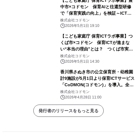
【こども家庭庁 保育ICTラボ事業】豊
中市×コドモン 保育AIと往還型研修
で「保育実践の向上」を検証～ICT活
用を加速するモデル事業の成果を公開
株式会社コドモン
～
2026年5月1日 19:10
【こども家庭庁 保育ICTラボ事業】つ
くば市×コドモン 保育ICTが進まな
い“本当の理由”とは？ つくば市実証
で9割が意欲向上、突破口は「事例・
株式会社コドモン
交流・伴走支援」
2026年5月1日 14:30
香川県さぬき市の公立保育所・幼稚園
計9施設が5月1日より保育ICTサービス
「CoDMON(コドモン)」を導入。全国
726自治体、香川県内では計6自治体に
株式会社コドモン
普及
2026年4月28日 11:00
発行者のリリースをもっと見る