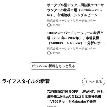
ポータブル型デュアル周波数エコーサ
ウンダーの世界市場（2026年～2032
年）、市場規模（シングルビーム・エ
コーサウンダー、マルチビーム・エコ
株式会社マーケットリサーチセンター
ーサウンダー）・分析レポートを発表
23分前
1000Vスーパーチャージャーの世界市
場（2026年～2032年）、市場規模
（≤480kW、＞480kW）・分析レポー
トを発表
株式会社マーケットリサーチセンター
23分前
ビジネスの新着をもっと見る
ライフスタイルの新着
もっと見る
72時間限定50％OFF、UWANT、同社
最軽量1.04kgの自動ゴミ収集掃除機
「V700 Pro」をMakuakeで発売
UWANT