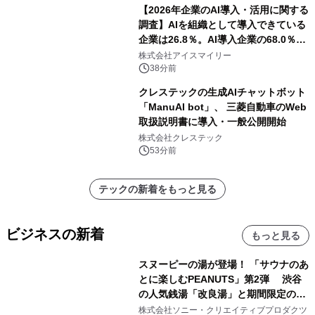
【2026年企業のAI導入・活用に関する
調査】AIを組織として導入できている
企業は26.8％。AI導入企業の68.0％
が、自社でのAI導入・活用は「上手く
株式会社アイスマイリー
いっている」と回答
38分前
クレステックの生成AIチャットボット
「ManuAI bot」、 三菱自動車のWeb
取扱説明書に導入・一般公開開始
株式会社クレステック
53分前
テックの新着をもっと見る
ビジネスの新着
もっと見る
スヌーピーの湯が登場！ 「サウナのあ
とに楽しむPEANUTS」第2弾 渋谷
の人気銭湯「改良湯」と期間限定のコ
ラボレーション サウナイキタイコラ
株式会社ソニー・クリエイティブプロダクツ