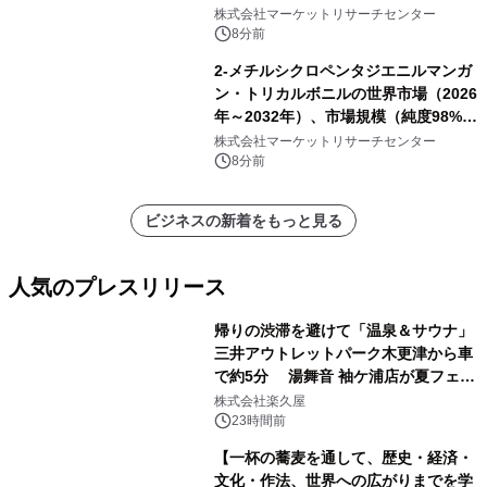
他）・分析レポートを発表
株式会社マーケットリサーチセンター
8分前
2-メチルシクロペンタジエニルマンガ
ン・トリカルボニルの世界市場（2026
年～2032年）、市場規模（純度98%以
上、純度60%以上）・分析レポートを
株式会社マーケットリサーチセンター
発表
8分前
ビジネスの新着をもっと見る
人気のプレスリリース
帰りの渋滞を避けて「温泉＆サウナ」
三井アウトレットパーク木更津から車
で約5分 湯舞音 袖ケ浦店が夏フェア
1
メニューを提供
株式会社楽久屋
23時間前
【一杯の蕎麦を通して、歴史・経済・
文化・作法、世界への広がりまでを学