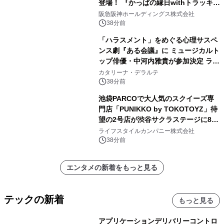
登場！ 『かっぱの縁日withトラッキ
ー』
阪急阪神ホールディングス株式会社
38分前
「ハラスメント」をめぐる心理サスペ
ンス劇『ある会議』に ミュージカルト
ップ俳優・中河内雅貴が参加決定 ラテ
ン・ジャズ界で活躍するSAYAKAが生
カタリーナ・デラルテ
演奏で参加も！
38分前
池袋PARCOで大人気のスクイーズ専
門店「PUNIKKO by TOKOTOYZ」待
望の2号店が渋谷サクラステージに8月
21日オープン！
ライフスタイルカンパニー株式会社
38分前
エンタメの新着をもっと見る
テックの新着
もっと見る
アプリケーションデリバリーコントロ