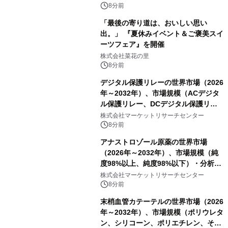
ボグッズも発売決定！
8分前
「最後の寄り道は、おいしい思い
出。」 『夏休みイベント＆ご褒美スイ
ーツフェア』を開催
株式会社菜花の里
8分前
デジタル保護リレーの世界市場（2026
年～2032年）、市場規模（ACデジタ
ル保護リレー、DCデジタル保護リレ
ー）・分析レポートを発表
株式会社マーケットリサーチセンター
8分前
アナストロゾール原薬の世界市場
（2026年～2032年）、市場規模（純
度98%以上、純度98%以下）・分析レ
ポートを発表
株式会社マーケットリサーチセンター
8分前
末梢血管カテーテルの世界市場（2026
年～2032年）、市場規模（ポリウレタ
ン、シリコーン、ポリエチレン、その