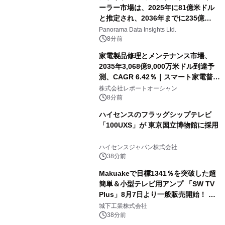
ーラー市場は、2025年に81億米ドル
と推定され、2036年までに235億
8,000万米ドルに達すると予測されて
Panorama Data Insights Ltd.
おり、予測期間（2026年～2036年）
8分前
家電製品修理とメンテナンス市場、
2035年3,068億9,000万米ドル到達予
測、CAGR 6.42％｜スマート家電普
及・循環型経済・メンテナンス需要拡
株式会社レポートオーシャン
大が成長を加速
8分前
ハイセンスのフラッグシップテレビ
「100UXS」が 東京国立博物館に採用
ハイセンスジャパン株式会社
38分前
Makuakeで目標1341％を突破した超
簡単＆小型テレビ用アンプ 「SW TV
Plus」8月7日より一般販売開始！ ケ
ーブル1本つなぐだけ、テレビの音が
城下工業株式会社
ぐっと豊かに
38分前