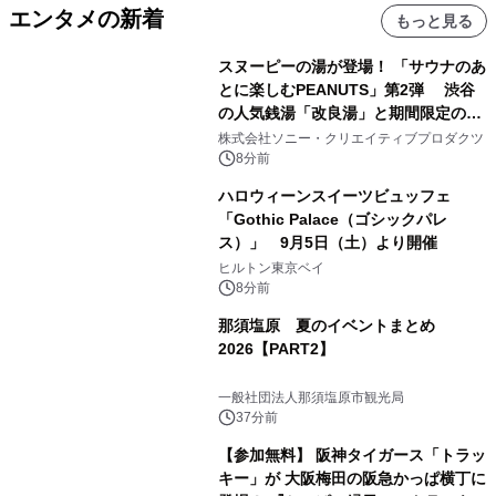
エンタメの新着
もっと見る
スヌーピーの湯が登場！ 「サウナのあ
とに楽しむPEANUTS」第2弾 渋谷
の人気銭湯「改良湯」と期間限定のコ
ラボレーション サウナイキタイコラ
株式会社ソニー・クリエイティブプロダクツ
ボグッズも発売決定！
8分前
ハロウィーンスイーツビュッフェ
「Gothic Palace（ゴシックパレ
ス）」 9月5日（土）より開催
ヒルトン東京ベイ
8分前
那須塩原 夏のイベントまとめ
2026【PART2】
一般社団法人那須塩原市観光局
37分前
【参加無料】 阪神タイガース「トラッ
キー」が 大阪梅田の阪急かっぱ横丁に