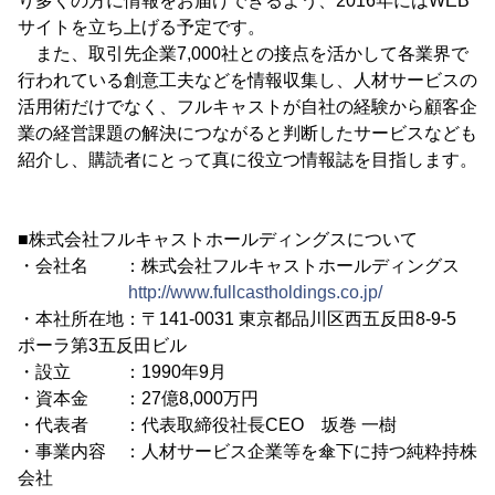
り多くの方に情報をお届けできるよう、2016年にはWEB
サイトを立ち上げる予定です。
また、取引先企業7,000社との接点を活かして各業界で
行われている創意工夫などを情報収集し、人材サービスの
活用術だけでなく、フルキャストが自社の経験から顧客企
業の経営課題の解決につながると判断したサービスなども
紹介し、購読者にとって真に役立つ情報誌を目指します。
■株式会社フルキャストホールディングスについて
・会社名 ：株式会社フルキャストホールディングス
http://www.fullcastholdings.co.jp/
・本社所在地：〒141-0031 東京都品川区西五反田8-9-5
ポーラ第3五反田ビル
・設立 ：1990年9月
・資本金 ：27億8,000万円
・代表者 ：代表取締役社長CEO 坂巻 一樹
・事業内容 ：人材サービス企業等を傘下に持つ純粋持株
会社