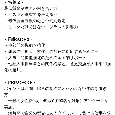
＜特集 2＞
最低賃金制度との向き合い方
～リスクと影響力を考える～
・最低賃金制度の厳しい罰則規定
・リスクだけではない、プラスの影響力
＜Fullcast＋α＞
人事部門の機能を強化
～組織の「拡大・変化」の加速に対応するために～
・人事部門機能強化のための全面的サポート
・他社人事担当者との関係構築と、意見交換が人事部門強
化の第1歩
＜PickUpVoice＞
ポイントは時間、場所の制約にとらわれない柔軟な働き
方。
・一般の女性(20歳～49歳)1,000名を対象にアンケートを
実施。
・短時間で自分の都合にあうタイミングで働ける仕事を求