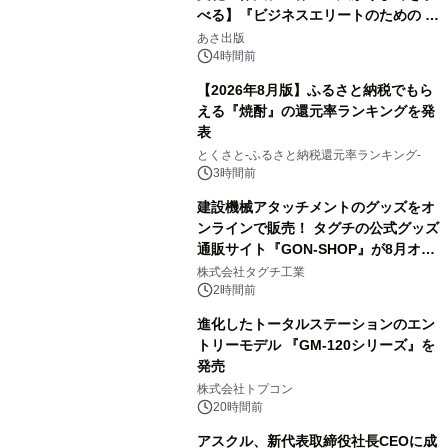
べる】『ビジネスエリートのための 教
2
養としての蕎麦』2026年8月25日
あさ出版
（火）発売
4時間前
【2026年8月版】ふるさと納税でもら
える『焼酎』の還元率ランキングを発
表
3
とくさと-ふるさと納税還元率ランキング-
3時間前
建設機械アタッチメントのグッズをオ
ンラインで販売！ タグチの公式グッズ
通販サイト『GON-SHOP』が8月オー
4
プン
株式会社タグチ工業
2時間前
進化したトータルステーションのエン
トリーモデル 『GM-120シリーズ』を
発売
5
株式会社トプコン
20時間前
アスクル、新代表取締役社長CEOに成