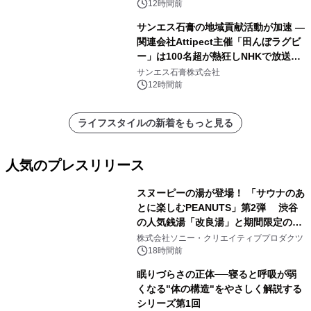
12時間前
サンエス石膏の地域貢献活動が加速 ―
関連会社Attipect主催「田んぼラグビ
ー」は100名超が熱狂しNHKで放送さ
れました。
サンエス石膏株式会社
12時間前
ライフスタイルの新着をもっと見る
人気のプレスリリース
スヌーピーの湯が登場！ 「サウナのあ
とに楽しむPEANUTS」第2弾 渋谷
の人気銭湯「改良湯」と期間限定のコ
1
ラボレーション サウナイキタイコラ
株式会社ソニー・クリエイティブプロダクツ
ボグッズも発売決定！
18時間前
眠りづらさの正体──寝ると呼吸が弱
くなる"体の構造"をやさしく解説する
シリーズ第1回