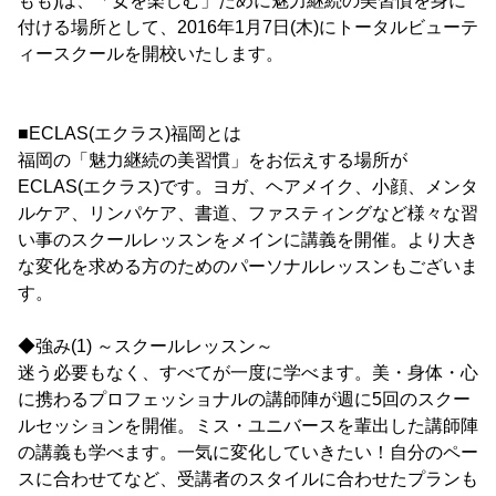
もも)は、「女を楽しむ」ために魅力継続の美習慣を身に
付ける場所として、2016年1月7日(木)にトータルビューテ
ィースクールを開校いたします。
■ECLAS(エクラス)福岡とは
福岡の「魅力継続の美習慣」をお伝えする場所が
ECLAS(エクラス)です。ヨガ、ヘアメイク、小顔、メンタ
ルケア、リンパケア、書道、ファスティングなど様々な習
い事のスクールレッスンをメインに講義を開催。より大き
な変化を求める方のためのパーソナルレッスンもございま
す。
◆強み(1) ～スクールレッスン～
迷う必要もなく、すべてが一度に学べます。美・身体・心
に携わるプロフェッショナルの講師陣が週に5回のスクー
ルセッションを開催。ミス・ユニバースを輩出した講師陣
の講義も学べます。一気に変化していきたい！自分のペー
スに合わせてなど、受講者のスタイルに合わせたプランも