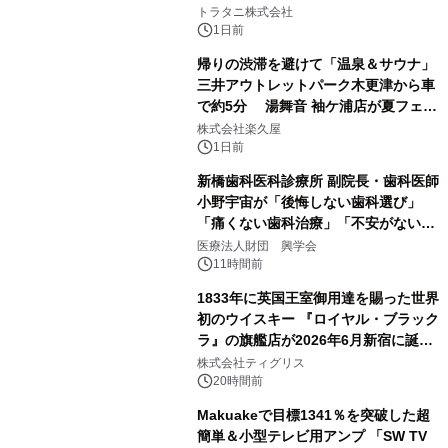
2
トラタニ株式会社
1日前
帰りの渋滞を避けて「温泉＆サウナ」
三井アウトレットパーク木更津から車
で約5分 湯舞音 袖ケ浦店が夏フェア
3
メニューを提供
株式会社楽久屋
1日前
新橋歯科医科診療所 副院長・歯科医師
小野宇宙が「後悔しない歯科選び」
「痛くない歯科治療」「不安がない治
4
療計画」をテーマに専門監修
医療法人財団 興学会
11時間前
1833年に英国王室御用達を賜った世界
初のウイスキー 『ロイヤル・ブラック
ラ』の旗艦店が2026年6月新宿に誕
5
生 バカルディ ジャパンと連携した
株式会社ティグリス
没入型バー「BAR Arca」
20時間前
Makuakeで目標1341％を突破した超
簡単＆小型テレビ用アンプ 「SW TV