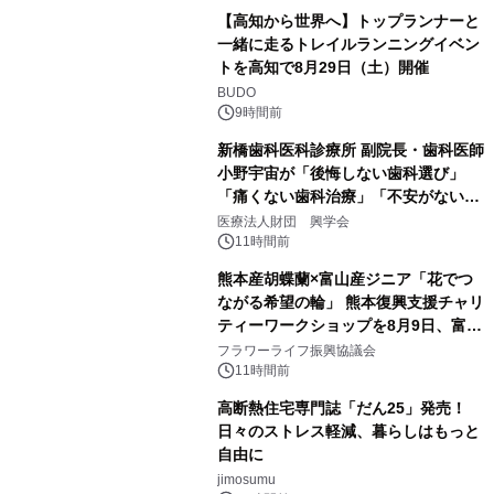
【高知から世界へ】トップランナーと
一緒に走るトレイルランニングイベン
トを高知で8月29日（土）開催
BUDO
9時間前
新橋歯科医科診療所 副院長・歯科医師
小野宇宙が「後悔しない歯科選び」
「痛くない歯科治療」「不安がない治
療計画」をテーマに専門監修
医療法人財団 興学会
11時間前
熊本産胡蝶蘭×富山産ジニア「花でつ
ながる希望の輪」 熊本復興支援チャリ
ティーワークショップを8月9日、富
山・射水で開催
フラワーライフ振興協議会
11時間前
高断熱住宅専門誌「だん25」発売！
日々のストレス軽減、暮らしはもっと
自由に
jimosumu