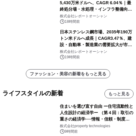
5,430万米ドルへ、CAGR 6.04％｜最
終処分場・水処理・インフラ整備向け
需要拡大
株式会社レポートオーシャン
18時間前
日本ステンレス鋼市場、2035年190万
トン米ドルへ成長｜CAGR3.47％、建
設・自動車・製造業の需要拡大が市場
を牽引
株式会社レポートオーシャン
19時間前
ファッション・美容の新着をもっと見る
ライフスタイルの新着
もっと見る
住まいを選び直す自由 ー住宅流動性と
人生設計の経済学ー （第４回：取引の
重さの経済学──情報・信頼・制度を
PropTechはどう組み替えるか）｜
株式会社property technologies
PropTech-Lab
9時間前