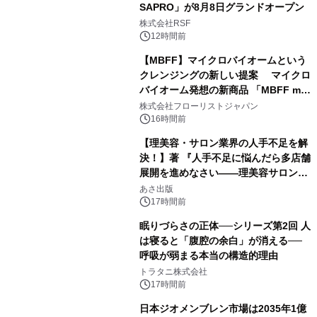
SAPRO」が8月8日グランドオープン
株式会社RSF
12時間前
【MBFF】マイクロバイオームという
クレンジングの新しい提案 マイクロ
バイオーム発想の新商品 「MBFF mb
クレンジングPRO」を2026年8月6日
株式会社フローリストジャパン
発売
16時間前
【理美容・サロン業界の人手不足を解
決！】著 『人手不足に悩んだら多店舗
展開を進めなさい――理美容サロン
「多店舗展開」の教科書』2026年8月
あさ出版
24日（月）発売
17時間前
眠りづらさの正体──シリーズ第2回 人
は寝ると「腹腔の余白」が消える──
呼吸が弱まる本当の構造的理由
トラタニ株式会社
17時間前
日本ジオメンブレン市場は2035年1億