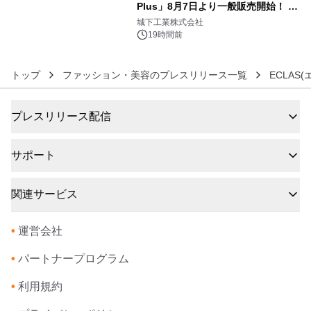
Plus」8月7日より一般販売開始！ ケ
6
ーブル1本つなぐだけ、テレビの音が
城下工業株式会社
ぐっと豊かに
19時間前
トップ
ファッション・美容のプレスリリース一覧
ECLAS
プレスリリース配信
サポート
関連サービス
•
運営会社
•
パートナープログラム
•
利用規約