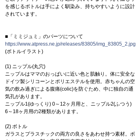
を感じるボトルは手によく馴染み、持ちやすいように設計
されています。
■「ミミジュミ」のパーツについて
https://www.atpress.ne.jp/releases/83805/img_83805_2.jpg
(ボトルイラスト)
(1) ニップル(丸穴)
ニップルはママのおっぱいに近い色と肌触り。体に安全な
ドイツ製シリコーンとポリエステルを使用。赤ちゃんの空
気の飲み過ぎによる腹痛(colic)を防ぐため、中に独自の通
気孔があります。
ニップル1(ゆっくり) 0～12ヶ月用と、ニップル2(ふつう)
6～18ヶ月用の2種類があります。
(2) ボトル
ガラスとプラスチックの両方の良さをあわせ持つ素材。ボ