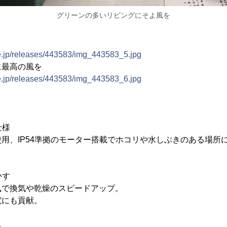
グリーンの多いリビングにそよ風を
ne.jp/releases/443583/img_443583_5.jpg
に最高の風を
ne.jp/releases/443583/img_443583_6.jpg
仕様
用、IP54準拠のモーター搭載でホコリや水しぶきのある場所
かす
高速風で換気や乾燥のスピードアップ。
電にも貢献。
風