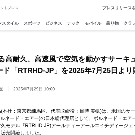
プレスリリース
アットプレス
フスタイル
スポーツ
ビジネス
テック
モバイル
乗り物
クラ
る高耐久、高速風で空気を動かすサー
ド「RTRHD-JP」を2025年7月25日よ
品
2025年7月29日 10:00
(本社：東京都練馬区、代表取締役：目時 美帆)は、米国のサ
r LLC.(ボルネード・エアー)の日本総代理店として、ボルネード・
モデル『RTRHD-JP(アールティーアールエイチディージェイ
より販売開始しました。