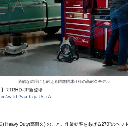
過酷な環境にも耐える防塵防沫仕様の高耐久モデル
RTRHD-JP新登場
com/watch?v=rrbzpJUs-cA
(回転) Heavy Duty(高耐久) のこと。作業効率をあげる270°