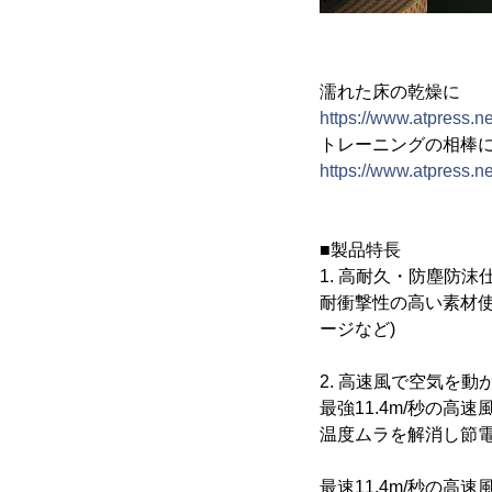
濡れた床の乾燥に
https://www.atpress.
トレーニングの相棒
https://www.atpress.
■製品特長
1. 高耐久・防塵防沫
耐衝撃性の高い素材使
ージなど)
2. 高速風で空気を動
最強11.4m/秒の
温度ムラを解消し節
最速11.4m/秒の高速