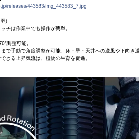
ne.jp/releases/443583/img_443583_7.jpg
弱)
イッチは作業中でも操作が簡単。
70°調整可能。
ろまで手動で角度調整が可能。床・壁・天井への送風や下向き
でできる上昇気流は、植物の生育を促進。