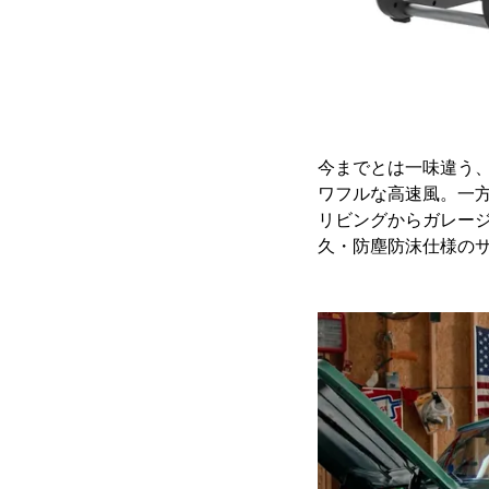
今までとは一味違う
ワフルな高速風。一
リビングからガレー
久・防塵防沫仕様の