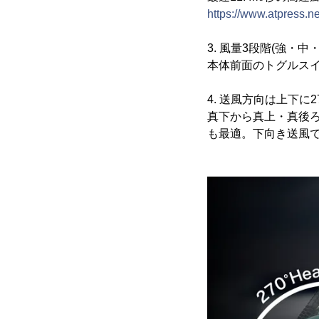
https://www.atpress.
3. 風量3段階(強・中・
本体前面のトグルス
4. 送風方向は上下に2
真下から真上・真後
も最適。下向き送風