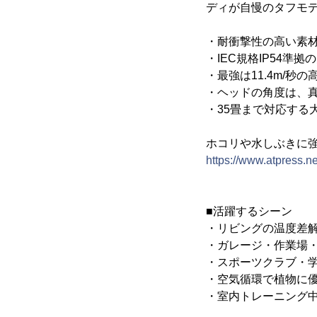
ディが自慢のタフモ
・耐衝撃性の高い素
・IEC規格IP54
・最強は11.4m/秒の
・ヘッドの角度は、真
・35畳まで対応する
ホコリや水しぶきに
https://www.atpress.
■活躍するシーン
・リビングの温度差
・ガレージ・作業場
・スポーツクラブ・
・空気循環で植物に
・室内トレーニング