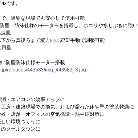
デルです。
材で、過酷な現場でも安心して使用可能
準拠の防塵・防沫仕様のモーターを搭載し、ホコリや水しぶきに強い
高速風
下から真後ろまで縦方向に270°手動で調整可能
大風量
強い防塵防沫仕様モーター搭載
ne.jp/releases/443583/img_443583_3.jpg
解消・エアコンの効率アップに
・工房・建築現場での換気、および濡れた床や壁の塗装乾燥に
学校・店舗・オフィスの空気循環・熱中症対策に
優しい環境づくりに
中のクールダウンに