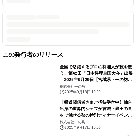
この発行者のリリース
全国で活躍するプロの料理人が技を競
う、第42回「日本料理全国大会」出展
｜2025年9月29日【宮城県・一の坊リ
ゾート】
株式会社一の坊
2025年9月18日 10:00
【報道関係者さまご招待受付中】仙台
出身の世界的シェフが宮城・蔵王の食
材で魅せる秋の特別ディナーイベント
9月22日(月)・23日(火・祝)開催
株式会社一の坊
2025年9月17日 10:00