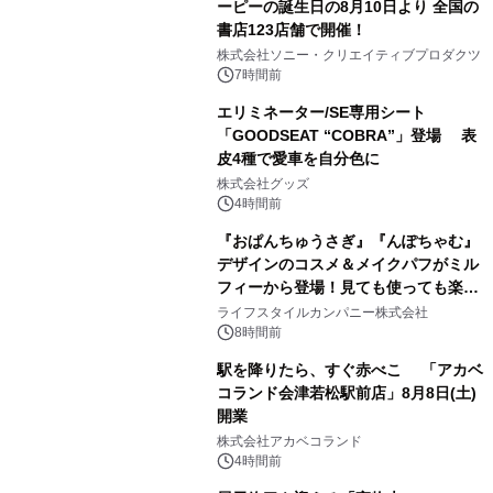
ーピーの誕生日の8月10日より 全国の
書店123店舗で開催！
1
株式会社ソニー・クリエイティブプロダクツ
7時間前
エリミネーター/SE専用シート
「GOODSEAT “COBRA”」登場 表
皮4種で愛車を自分色に
2
株式会社グッズ
4時間前
『おぱんちゅうさぎ』『んぽちゃむ』
デザインのコスメ＆メイクパフがミル
フィーから登場！見ても使っても楽し
3
い、ポップでキュートなコレクショ
ライフスタイルカンパニー株式会社
ン。
8時間前
駅を降りたら、すぐ赤べこ 「アカベ
コランド会津若松駅前店」8月8日(土)
開業
4
株式会社アカベコランド
4時間前