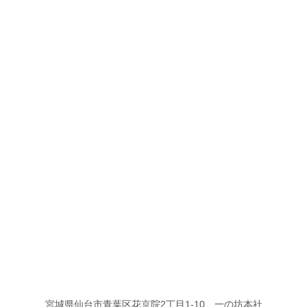
宮城県仙台市⻘葉区花京院2丁⽬1-10 一の坊本社