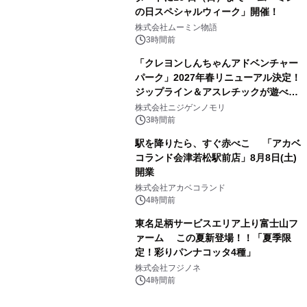
の日スペシャルウィーク」開催！
株式会社ムーミン物語
3時間前
「クレヨンしんちゃんアドベンチャー
パーク」2027年春リニューアル決定！
ジップライン＆アスレチックが遊べる
のは今年が最後！ 「ラスト！ドキがム
株式会社ニジゲンノモリ
ネムネ～大作戦！」始動
3時間前
駅を降りたら、すぐ赤べこ 「アカベ
コランド会津若松駅前店」8月8日(土)
開業
株式会社アカベコランド
4時間前
東名足柄サービスエリア上り富士山フ
ァーム この夏新登場！！「夏季限
定！彩りパンナコッタ4種」
株式会社フジノネ
4時間前