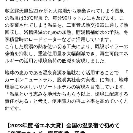
客室露天風呂21か所と大浴場から廃棄されてしまう温泉
の温度は35℃程度で、毎分90リットルにも及びます。こ
の廃棄されてしまう温泉を、二重管式熱交換器に通して熱
回収し、浴槽保温のための加熱、貯湯槽補給水の予熱、冬
季積雪時のロードヒーターなどに活用しています。
こうした廃湯の熱を使い切る工夫により、既設ボイラーの
稼働を抑制し、重油使用量を大幅削減でき、再生可能エネ
ルギーの活用と環境負荷の低減を実現しました。
地球の恵みである温泉資源を無駄なく活用することで、「
カーボンニュートラル、脱炭素社会の実現」に向け、地球
環境にやさしいリゾートホテルの実現を目指しています。
「温泉という恵みを地球からもらう以上、環境に配慮する
責任がある」と考え、使用電力の再エネ率を高めていく方
針です。
【2023年度 省エネ大賞】全国の温泉宿で初めて