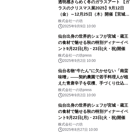
透明感きらめく冬のガラスアート 【ガ
ラスのクリスマス展2025】9月12日
（金）～12月25日（木）開催【宮城・
日本三景松島】
株式会社一の坊
2025年9月9日 10:00
仙台出身の世界的シェフが宮城・蔵王
の食材で魅せる秋の特別ディナーイベ
ント9月22日(月)・23日(火・祝)開催
株式会社一の坊press
2025年9月2日 10:00
仙台名物“牛たん”に欠かせない「南蛮
味噌」――契約農園で若手料理人が植
えた青唐辛子を収穫、手づくり仕込み
で提供開始
株式会社一の坊press
2025年9月2日 10:00
仙台出身の世界的シェフが宮城・蔵王
の食材で魅せる秋の特別ディナーイベ
ント9月22日(月)・23日(火・祝)開催
株式会社一の坊
2025年8月27日 10:00