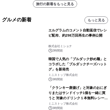
旅行の新着をもっと見る
グルメの新着
もっと見る
エルグラムのコメント自動返信でレシ
ピ配布、約298万回再生の事例公開
株式会社ミショナ
2時間前
韓国で人気の「ブルダック炒め麺」と
コラボした「ブルダックチーズハット
グ」を新発売
ミニストップ株式会社
3時間前
「クランキー唐揚げ」と対象のおにぎ
りまたはサンドイッチ1個を一緒に買
うと 対象のドリンク１本無料レシート
クーポンもらえる！※1
ミニストップ株式会社
3時間前