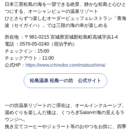
日本三景松島の海を一望できる絶景、静かな松島と心ひと
つにする、オーシャンビューの温泉リゾート
ひとさらずつ楽しむオーダービュッフェレストラン「青海
波（セイガイハ）」では三陸の海の幸が楽しめる
所在地 ：〒981-0215 宮城県宮城郡松島町高城字浜1-4
電話 ：0570-05-0240（宿泊予約）
チェックイン：15:00
チェックアウト：11:00
公式HP：
https://www.ichinobo.com/matsushima/
松島温泉 松島一の坊 公式サイト
一の坊温泉リゾートのご滞在は、オールインクルーシブ。
湯めぐりを楽しんだ後は、くつろぎSalonや海の見えるラ
ウンジへ。
挽き立てコーヒーやジェラート等のおやつをお供に、四季