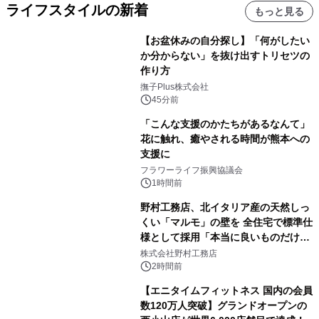
ライフスタイルの新着
もっと見る
【お盆休みの自分探し】「何がしたい
か分からない」を抜け出すトリセツの
作り方
撫子Plus株式会社
45分前
「こんな支援のかたちがあるなんて」
花に触れ、癒やされる時間が熊本への
支援に
フラワーライフ振興協議会
1時間前
野村工務店、北イタリア産の天然しっ
くい「マルモ」の壁を 全住宅で標準仕
様として採用「本当に良いものだけに
こだわる」
株式会社野村工務店
2時間前
【エニタイムフィットネス 国内の会員
数120万人突破】グランドオープンの