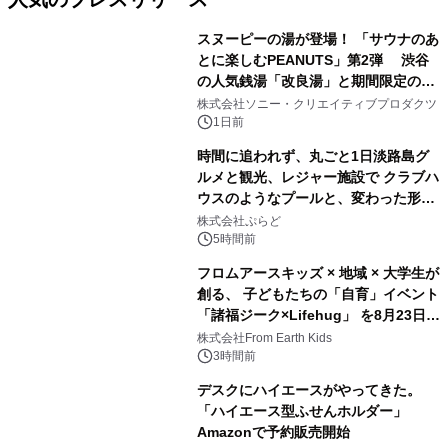
スヌーピーの湯が登場！ 「サウナのあ
とに楽しむPEANUTS」第2弾 渋谷
の人気銭湯「改良湯」と期間限定のコ
1
ラボレーション サウナイキタイコラ
株式会社ソニー・クリエイティブプロダクツ
ボグッズも発売決定！
1日前
時間に追われず、丸ごと1日淡路島グ
ルメと観光、レジャー施設で クラブハ
ウスのようなプールと、変わった形の
2
サウナも 「THE BOXY AWAJI」のお
株式会社ぷらど
得な素泊まり連泊プランで
5時間前
フロムアースキッズ × 地域 × 大学生が
創る、 子どもたちの「自育」イベント
「諸福ジーク×Lifehug」 を8月23日
3
(日)開催
株式会社From Earth Kids
3時間前
デスクにハイエースがやってきた。
「ハイエース型ふせんホルダー」
Amazonで予約販売開始
4