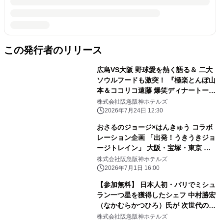
この発行者のリリース
広島VS大阪 野球愛を熱く語る＆ 二大
ソウルフードも激突！ 『極楽とんぼ山
本＆ココリコ遠藤 爆笑ディナートーク
ショー』開催 開催日：2026年9月22日
株式会社阪急阪神ホテルズ
（火・祝）／ 7月25日（土）チケット
2026年7月24日 12:30
販売開始
おさるのジョージ×はんきゅう コラボ
レーション企画 「出発！うきうきジョ
ージトレイン」 大阪・宝塚・東京 新
橋のホテルで 「おさるのジョージ×阪
株式会社阪急阪神ホテルズ
急電車」コラボフードを 販売します
2026年7月1日 16:00
【参加無料】 日本人初・パリでミシュ
ラン一つ星を獲得したシェフ 中村勝宏
（なかむらかつひろ）氏が 次世代の料
理人へ伝える開業25周年記念講演会
株式会社阪急阪神ホテルズ