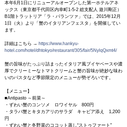
本年6月1日にリニューアルオープンした第一ホテルアネ
ックス（東京都千代田区内幸町1-5-2 総支配人 遊川剛正）
B1階トラットリア「ラ・パランツァ」では、2015年12月
1日（火）より「蟹のイタリアンフェスタ」を開催してい
ます。
詳細はこちら →
https://www.hankyu-
hotel.com/hotel/dhtokyo/restaurant/305/fair/5NylqQxmt4/
蟹の旨味がたっぷり詰まったイタリア風ブイヤベースや濃
厚でクリーミーなトマトクリームと蟹の旨味が絶妙な味わ
いのパスタなど季節限定のメニューが勢ぞろいです。
【メニュー】
■Antipasto ～前菜～
・ずわい蟹のコンソメ ロワイヤル 800円
・タラバ蟹とキタカアリのサラダ キャビア添え 1,200
円
・ずわい蟹と冬野菜のココット蒸し“ストゥファート”