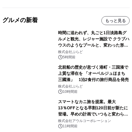
グルメの新着
もっと見る
時間に追われず、丸ごと1日淡路島グ
ルメと観光、レジャー施設で クラブハ
ウスのようなプールと、変わった形の
サウナも 「THE BOXY AWAJI」のお
株式会社ぷらど
得な素泊まり連泊プランで
5時間前
北前船の歴史が息づく港町・三国湊で
上質な滞在を 「オーベルジュほまち
三國湊」 1泊2食付の旅行商品を発売
株式会社ぷらど
10時間前
スマートなカニ旅を提案。最大
13％OFFとなる早割120日前が新たに
登場。早めの計画でいつもと変わらぬ
大人の冬旅を。ー夕日ヶ浦温泉「佳松
株式会社アウルコーポレーション
苑 別邸ふうか」ー
11時間前