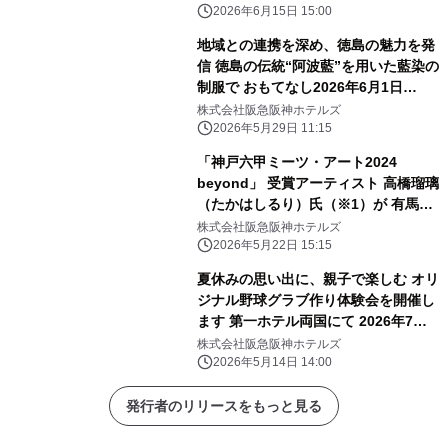
「食品ロス削減 私たちの責務」を開催
2026年6月15日 15:00
地域との連携を深め、徳島の魅力を発
信 徳島の伝統“阿波藍”を用いた藍染の
制服で おもてなし2026年6月1日
（月）から 夏季限定で着用開始
株式会社阪急阪神ホテルズ
2026年5月29日 11:15
「神戸六甲ミーツ・アート2024
beyond」 受賞アーティスト 高橋瑠璃
（たかはしるり）氏（※1）が 有馬温
泉の石で五右衛門風呂釜に石彫刻！
株式会社阪急阪神ホテルズ
“浸かれる現代アート”が 「有馬温泉
2026年5月22日 15:15
太閤の湯」露天ゾーンに登場
夏休みの思い出に、親子で楽しむ オリ
ジナル野球グラブ作り体験会を開催し
ます 第一ホテル両国にて 2026年7月
29日（水）
株式会社阪急阪神ホテルズ
2026年5月14日 14:00
発行者のリリースをもっと見る