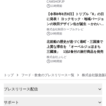
CAMSHOP.JP
11時間前
【令和8年8月8日】トリプル「8」の日
に発表！ ヨックモック・地域バージョ
ンの秋田デザイン缶が誕生 ～かわいい
5
秋田犬の子犬と秋田の四季と名所を巡
株式会社秋田ケーブルテレビ
るパッケージ～ 9月1日(火)秋田県内で
14時間前
販売開始
北前船の歴史が息づく港町・三国湊で
上質な滞在を 「オーベルジュほまち
三國湊」 1泊2食付の旅行商品を発売
6
株式会社ぷらど
10時間前
トップ
フード・飲食のプレスリリース一覧
株式会社阪急阪
プレスリリース配信
サポート