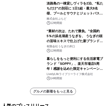
淡路島の一棟貸しヴィラを2泊、"私た
ちだけ"の別荘に 1日1組・最大8名
様、プールとサウナとジェットバス付
きで Villa Mon Temps AWAJIの連泊
株式会社ぷらど
素泊りプラン
12時間前
“素材の次は、たれで勝負。”全国約
5％の浜名湖産うなぎを、 うなぎの頭
の旨味エキスで仕上げた新ブランド
「井口の誉」誕生
有限会社うなぎの井口
12時間前
暮らしをもっと便利にする生活家電ブ
ランド「SOPPY」、楽天市場店5周
年！感謝を込めた限定キャンペーンを
8月10日より開催
LivelyLifeライブリーライフ株式会社
14時間前
グルメの新着をもっと見る
人気のプレスリリース