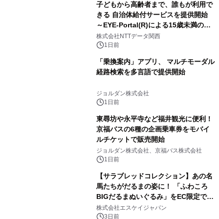
子どもから高齢者まで、誰もが利用で
きる 自治体給付サービスを提供開始
～EYE-Portal(R)による15歳未満の本
人認証と デジタルデバイド対策で実現
株式会社NTTデータ関西
～
1日前
「乗換案内」アプリ、 マルチモーダル
経路検索を多言語で提供開始
ジョルダン株式会社
1日前
東尋坊や永平寺など福井観光に便利！
京福バスの6種の企画乗車券をモバイ
ルチケットで販売開始
ジョルダン株式会社、京福バス株式会社
1日前
【サラブレッドコレクション】あの名
馬たちがだるまの姿に！ 「ふわころ
BIGだるまぬいぐるみ」をEC限定で受
注販売開始
株式会社エスケイジャパン
3日前