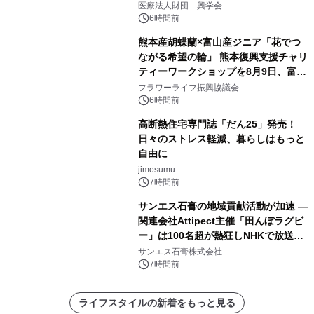
療計画」をテーマに専門監修
医療法人財団 興学会
6時間前
熊本産胡蝶蘭×富山産ジニア「花でつ
ながる希望の輪」 熊本復興支援チャリ
ティーワークショップを8月9日、富
山・射水で開催
フラワーライフ振興協議会
6時間前
高断熱住宅専門誌「だん25」発売！
日々のストレス軽減、暮らしはもっと
自由に
jimosumu
7時間前
サンエス石膏の地域貢献活動が加速 ―
関連会社Attipect主催「田んぼラグビ
ー」は100名超が熱狂しNHKで放送さ
れました。
サンエス石膏株式会社
7時間前
ライフスタイルの新着をもっと見る