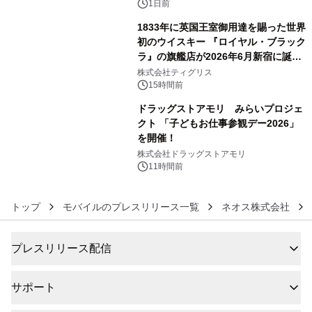
1日前
1833年に英国王室御用達を賜った世界
初のウイスキー 『ロイヤル・ブラック
ラ』の旗艦店が2026年6月新宿に誕
5
生 バカルディ ジャパンと連携した
株式会社ティグリス
没入型バー「BAR Arca」
15時間前
ドラッグストアモリ みらいプロジェ
クト 「子どもお仕事参観デー2026」
を開催！
6
株式会社ドラッグストアモリ
11時間前
トップ
モバイルのプレスリリース一覧
ネオス株式会社
プレスリリース配信
サポート