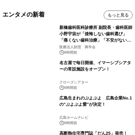
エンタメの新着
もっと見る
新橋歯科医科診療所 副院長・歯科医師
小野宇宙が「後悔しない歯科選び」
「痛くない歯科治療」「不安がない治
療計画」をテーマに専門監修
医療法人財団 興学会
6時間前
名古屋で毎日開催、イマーシブシアタ
ーの常設施設をオープン！
クローズシアター
6時間前
広島生まれのぷよぷよ 広島企業No.1
の“ぷよぷよ愛”が決定！
広島ホームテレビ
6時間前
高断熱住宅専門誌「だん25」発売！