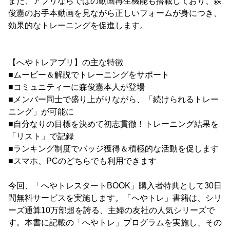
また、アプリならではの動画再生機能も搭載しており、森
俊憲のお手本動画を見ながら正しいフォームが身につき、
効果的なトレーニングを促進します。
【へやトレアプリ】の主な特徴
■ムービー＆解説でトレーニングをサポート
■コミュニティーに森俊憲本人が登場
■メンバー同士で盛り上がりながら、「続けられるトレー
ニング」が可能に
■自分なりの目標を決めて初志貫徹！トレーニング結果を
「リスト」で記録
■ランキング制度でバッジ獲得＆積極的な活動を促します
■スマホ、PCのどちらでも利用できます
今回、「へやトレスタートBOOK」購入者特典として30日
間無料サービスを実施します。「へやトレ」書籍は、シリ
ーズ通算10万部超を誇る、主婦の友社の人気シリーズで
す。本書に記載の「へやトレ」プログラムを実施し、その