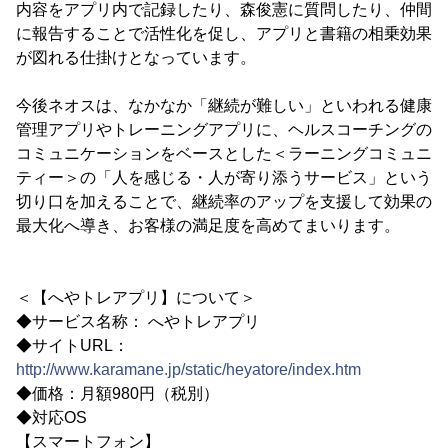
内容をアプリ内で記録したり、森俊憲に質問したり、仲間
に報告することで活性化を促し、アプリと書籍の相乗効果
が図れる仕掛けとなっています。
今後ネオスは、なかなか「継続が難しい」といわれる健康
管理アプリやトレーニングアプリに、ヘルスコーチングの
コミュニケーションをベースとした＜ラーニングコミュニ
ティー＞の「人を感じる・人が寄り添うサービス」という
切り口を加えることで、継続率のアップを支援して効果の
最大化へ導き、お客様の満足度を高めてまいります。
＜【へやトレアプリ】について＞
◆サービス名称： へやトレアプリ
◆サイトURL：
http://www.karamane.jp/static/heyatore/index.htm
◆価格：月額980円（税別）
◆対応OS
【スマートフォン】