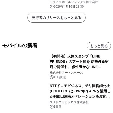
不思議な百科事典～】 本日より日本・
テクミラホールディングス株式会社
アジア地域で発売
2026年4月16日 18:30
発行者のリリースをもっと見る
モバイルの新着
もっと見る
【初開催】人気スタンプ「LINE
FRIENDS」のアート展を 伊勢丹新宿
店で開催中。 個性豊かなLINE
FRIENDSの仲間たちが インテリアア
株式会社アートスペース
ートとして新たな魅力を発信。
15時間前
NTTドコモビジネス、チリ国営銅公社
(CODELCO)とIOWN(R) APNを活用し
た銅鉱山遠隔オペレーション高度化に
向けた調査・実証を開始
NTTドコモビジネス株式会社
1日前