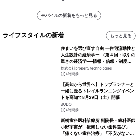
モバイルの新着をもっと見る
ライフスタイルの新着
もっと見る
住まいを選び直す自由 ー住宅流動性と
人生設計の経済学ー （第４回：取引の
重さの経済学──情報・信頼・制度を
PropTechはどう組み替えるか）｜
株式会社property technologies
PropTech-Lab
4時間前
【高知から世界へ】トップランナーと
一緒に走るトレイルランニングイベン
トを高知で8月29日（土）開催
BUDO
4時間前
新橋歯科医科診療所 副院長・歯科医師
小野宇宙が「後悔しない歯科選び」
「痛くない歯科治療」「不安がない治