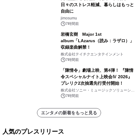
日々のストレス軽減、暮らしはもっと
自由に
jimosumu
7時間前
岩橋玄樹 Major 1st
album「LAzarus（読み：ラザロ）」
収録楽曲解禁！
株式会社テイチクエンタテインメント
7時間前
「陳情令」劇場上映、第4弾！ 『陳情
令スペシャルナイト上映会Ⅳ 2026』
プレリク2次抽選先行受付開始！
株式会社ソニー・ミュージックソリューショ
ンズ
7時間前
エンタメの新着をもっと見る
人気のプレスリリース