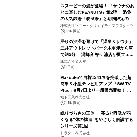
スヌーピーの湯が登場！ 「サウナのあ
とに楽しむPEANUTS」第2弾 渋谷
の人気銭湯「改良湯」と期間限定のコ
1
ラボレーション サウナイキタイコラ
株式会社ソニー・クリエイティブプロダクツ
ボグッズも発売決定！
13時間前
帰りの渋滞を避けて「温泉＆サウナ」
三井アウトレットパーク木更津から車
で約5分 湯舞音 袖ケ浦店が夏フェア
2
メニューを提供
株式会社楽久屋
1日前
Makuakeで目標1341％を突破した超
簡単＆小型テレビ用アンプ 「SW TV
Plus」8月7日より一般販売開始！ ケ
3
ーブル1本つなぐだけ、テレビの音が
城下工業株式会社
ぐっと豊かに
14時間前
眠りづらさの正体──寝ると呼吸が弱
くなる"体の構造"をやさしく解説する
シリーズ第1回
4
トラタニ株式会社