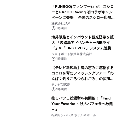
『FUNBOO(ファンブー)』が、スシロ
ーとGAZOO Racing 初コラボキャン
ペーンに登場 全国のスシロー店舗で
GR 4車種の FUNBOO(ミニカー)付き
株式会社JAM
メニューが展開されます
3時間前
海外販路とインバウンド観光誘致を拡
大 「淡路島アドベンチャーRIBライ
ド」× 「LINKTIVITY」システム連携を
開始！
ジョイポート淡路島株式会社
4時間前
【テレビ新広島】海の恵みに感謝する
ココロを育むフィッシングツアー「わ
んぱく釣りごろつられごろ」の参加小
学生を募集
テレビ新広島
4時間前
推しパフェ総選挙を初開催！「Find
Your Favorite ～秋のパフェ食べ放題
～」
福岡サンパレス ホテル＆ホール