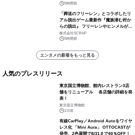
5時間前
「葬送のフリーレン」とコラボしたリ
アル脱出ゲーム最新作『魔族潜む村か
らの脱出』 フリーレンやヒンメルが武
器を手に魔族を見据える描き下ろしメ
株式会社SCRAP
インビジュアル公開
5時間前
エンタメの新着をもっと見る
人気のプレスリリース
東京国立博物館、館内レストラン3店
舗をリニューアル 各店舗の詳細を発
表！
1
東京国立博物館
1日前
有線CarPlay／Android Autoをワイヤ
レス化 「Mini Aura」 OTTOCASTが
発売、2色展開で8/31まで40％OFF！