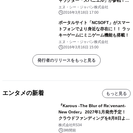
ャラクター「スパニエル」が参戦！さ
らに、アップデート記念キャンペーン
エヌ・シー・ジャパン株式会社
も開始！
2016年3月18日 17:00
ポータルサイト「NCSOFT」がスマー
トフォンでより身近な存在に！！ ラッ
キーゲームにミニゲーム機能も搭載！
エヌ・シー・ジャパン株式会社
2016年3月16日 15:00
発行者のリリースをもっと見る
エンタメの新着
もっと見る
『Karous -The Blur of Re:venant-
New Order』 2027年1月発売予定！
クラウドファンディングを8月8日より
開始
株式会社RS34
3時間前