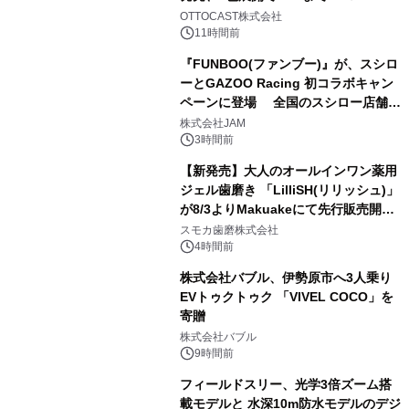
2
OTTOCAST株式会社
11時間前
『FUNBOO(ファンブー)』が、スシロ
ーとGAZOO Racing 初コラボキャン
ペーンに登場 全国のスシロー店舗で
3
GR 4車種の FUNBOO(ミニカー)付き
株式会社JAM
メニューが展開されます
3時間前
【新発売】大人のオールインワン薬用
ジェル歯磨き 「LilliSH(リリッシュ)」
が8/3よりMakuakeにて先行販売開
4
始！
スモカ歯磨株式会社
4時間前
株式会社バブル、伊勢原市へ3人乗り
EVトゥクトゥク 「VIVEL COCO」を
寄贈
5
株式会社バブル
9時間前
フィールドスリー、光学3倍ズーム搭
載モデルと 水深10m防水モデルのデジ