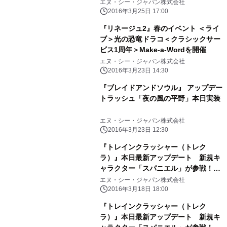
たい放題
エヌ・シー・ジャパン株式会社
2016年3月25日 17:00
『リネージュ2』春のイベント ＜ライ
ブ＞光の恐竜ドラコ＜クラシックサー
ビス1周年＞Make-a-Wordを開催
エヌ・シー・ジャパン株式会社
2016年3月23日 14:30
『ブレイドアンドソウル』 アップデー
トラッシュ「夜の風の平野」本日実装
エヌ・シー・ジャパン株式会社
2016年3月23日 12:30
『トレインクラッシャー（トレク
ラ）』本日最新アップデート 新規キ
ャラクター「スパニエル」が参戦！さ
らに、アップデート記念キャンペーン
エヌ・シー・ジャパン株式会社
も開始！
2016年3月18日 18:00
『トレインクラッシャー（トレク
ラ）』本日最新アップデート 新規キ