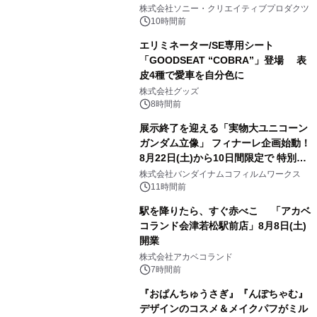
1
株式会社ソニー・クリエイティブプロダクツ
10時間前
エリミネーター/SE専用シート
「GOODSEAT “COBRA”」登場 表
皮4種で愛車を自分色に
2
株式会社グッズ
8時間前
展示終了を迎える「実物大ユニコーン
ガンダム立像」 フィナーレ企画始動！
8月22日(土)から10日間限定で 特別映
3
像『UNICORN GUNDAM Statue ―
株式会社バンダイナムコフィルムワークス
BEYOND POSSIBILITY ―』を上映！
11時間前
駅を降りたら、すぐ赤べこ 「アカベ
コランド会津若松駅前店」8月8日(土)
開業
4
株式会社アカベコランド
7時間前
『おぱんちゅうさぎ』『んぽちゃむ』
デザインのコスメ＆メイクパフがミル