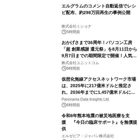
エルグラムのコメント自動返信でレシ
ピ配布、約298万回再生の事例公開
株式会社ミショナ
5時間前
おかげさまで36周年！パソコン工房
「超 創業感謝 還元祭」を8月11日から
9月7日までの期間限定で開催！人気の
ゲーミングPCや高性能ノートPCなど
株式会社ユニットコム
対象iiyama PCのご購入で最大3万円分
6時間前
相当を還元
仮想化無線アクセスネットワーク市場
は、2025年に217億米ドルと推定さ
れ、2036年までに1,457億米ドルに達
すると予測されており、予測期間
Panorama Data Insights Ltd.
（2026年～2036年）
6時間前
令和8年熊本地震の被災地医療を支
援 『今日の臨床サポート』を無償提
供
エルゼビア・ジャパン株式会社