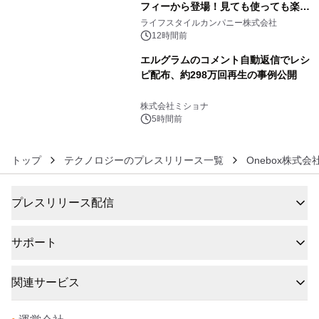
フィーから登場！見ても使っても楽し
5
い、ポップでキュートなコレクショ
ライフスタイルカンパニー株式会社
ン。
12時間前
エルグラムのコメント自動返信でレシ
ピ配布、約298万回再生の事例公開
6
株式会社ミショナ
5時間前
トップ
テクノロジーのプレスリリース一覧
Onebox株式会
プレスリリース配信
サポート
関連サービス