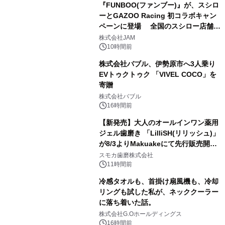
『FUNBOO(ファンブー)』が、スシロ
ーとGAZOO Racing 初コラボキャン
ペーンに登場 全国のスシロー店舗で
3
GR 4車種の FUNBOO(ミニカー)付き
株式会社JAM
メニューが展開されます
10時間前
株式会社バブル、伊勢原市へ3人乗り
EVトゥクトゥク 「VIVEL COCO」を
寄贈
4
株式会社バブル
16時間前
【新発売】大人のオールインワン薬用
ジェル歯磨き 「LilliSH(リリッシュ)」
が8/3よりMakuakeにて先行販売開
5
始！
スモカ歯磨株式会社
11時間前
冷感タオルも、首掛け扇風機も、冷却
リングも試した私が、ネッククーラー
に落ち着いた話。
6
株式会社G.Oホールディングス
16時間前