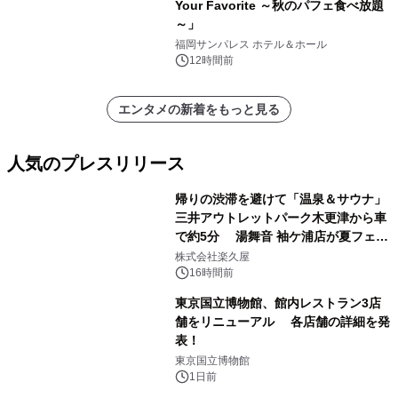
Your Favorite ～秋のパフェ食べ放題
～」
福岡サンパレス ホテル＆ホール
12時間前
エンタメの新着をもっと見る
人気のプレスリリース
帰りの渋滞を避けて「温泉＆サウナ」
三井アウトレットパーク木更津から車
で約5分 湯舞音 袖ケ浦店が夏フェア
1
メニューを提供
株式会社楽久屋
16時間前
東京国立博物館、館内レストラン3店
舗をリニューアル 各店舗の詳細を発
表！
2
東京国立博物館
1日前