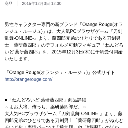
商品
2015年12月3日 12:30
男性キャラクター専門の新ブランド「Orange Rouge(オラ
ンジュ・ルージュ)」は、大人気PCブラウザゲーム『刀剣
乱舞-ONLINE-』より、藤四郎兄弟のひとりである刀剣男
士「薬研藤四郎」のデフォルメ可動フィギュア「ねんどろ
いど 薬研藤四郎」を、2015年12月3日(木)に予約受付開始
いたします。
「Orange Rouge(オランジュ・ルージュ)」公式サイト
http://orangerouge.com/
■「ねんどろいど 薬研藤四郎」商品詳細
～よお大将。俺っち、薬研藤四郎だ。～
大人気PCブラウザゲーム『刀剣乱舞-ONLINE-』より、藤
四郎兄弟のひとりである刀剣男士「薬研藤四郎」がねんど
ろいど化！表情パーツは「通常顔」や「戦闘顔」のほか、