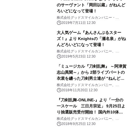
のサーヴァント「岡田以蔵」がねんど
ろいどになって登場！
株式会社グッドスマイルカンパニー・
Orange Rouge(オランジュ・ルージュ)
2019年7月11日 12:30
大人気ゲーム『あんさんぶるスター
ズ！』より Knightsの「瀬名泉」がね
んどろいどになって登場！
株式会社グッドスマイルカンパニー、
Orange Rouge(オランジュ・ルージュ)
2019年5月23日 12:30
「ミュージカル『刀剣乱舞』 ～阿津賀
志山異聞～」から 2部ライブパートの
衣裳を纏った刀剣男士達が “ねんどろ
いどぷち”になって11月20日より予約
株式会社グッドスマイルカンパニー、
Orange Rouge(オランジュ・ルージュ)
受付開始！
2018年11月20日 12:30
『刀剣乱舞-ONLINE-』より「一分の
一スケール 三日月宗近」 9月25日よ
り抽選販売受付開始！ 国内外10体限
定、価格は300万円。
株式会社グッドスマイルカンパニー、
Orange Rouge(オランジュ・ルージュ)
2018年9月25日 12:30