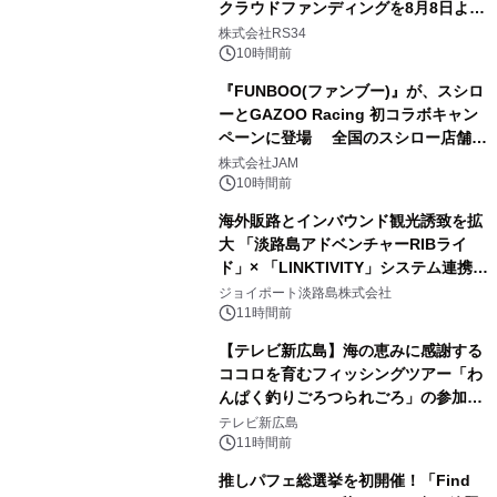
クラウドファンディングを8月8日より
開始
株式会社RS34
10時間前
『FUNBOO(ファンブー)』が、スシロ
ーとGAZOO Racing 初コラボキャン
ペーンに登場 全国のスシロー店舗で
GR 4車種の FUNBOO(ミニカー)付き
株式会社JAM
メニューが展開されます
10時間前
海外販路とインバウンド観光誘致を拡
大 「淡路島アドベンチャーRIBライ
ド」× 「LINKTIVITY」システム連携を
開始！
ジョイポート淡路島株式会社
11時間前
【テレビ新広島】海の恵みに感謝する
ココロを育むフィッシングツアー「わ
んぱく釣りごろつられごろ」の参加小
学生を募集
テレビ新広島
11時間前
推しパフェ総選挙を初開催！「Find