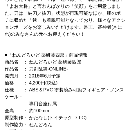
「よお大将」と言わんばかりの「笑顔」をご用意しまし
た。刀は「納刀／抜刀」状態が再現可能なほか、腰のポー
チに収めた「鋏」も着脱可能となっており、様々なアクシ
ョンポーズをお楽しみいただけます。是非、審神者(さに
わ)のみなさんの元へお迎えください！
■「ねんどろいど 薬研藤四郎」商品情報
商品名 ： ねんどろいど 薬研藤四郎
作品名 ： 刀剣乱舞-ONLINE-
発売月 ： 2016年6月予定
価格 ： 4,200円(税込)
仕様 ： ABS＆PVC 塗装済み可動フィギュア・ノンス
ケール・
専用台座付属
全高 ： 約100mm
原型制作： かたなし(トイテック D.T.C)
制作協力： ねんどろん