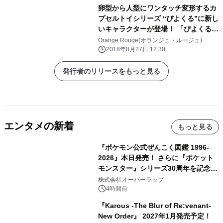
卵型から人型にワンタッチ変形するカ
プセルトイシリーズ “ぴよくる”に新し
いキャラクターが登場！ 「ぴよくる
続『刀剣乱舞-花丸-』01」発売中
Orange Rouge(オランジュ・ルージュ)
2018年8月27日 12:30
発行者のリリースをもっと見る
エンタメの新着
もっと見る
『ポケモン公式ぜんこく図鑑 1996-
2026』本日発売！ さらに『ポケット
モンスター』シリーズ30周年を記念し
た画集『ポケットモンスター ビジュア
株式会社オーバーラップ
ルアートブック』の発売決定！ 2026
4時間前
年12月18日（金）、3冊同時発売！
『Karous -The Blur of Re:venant-
New Order』 2027年1月発売予定！