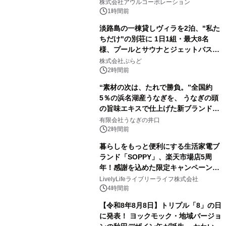
大人の冬旅を。ー夕日ヶ浦温泉「佳松
株式会社アウルコーポレーション
苑 別邸ふうか」ー
1時間前
淡路島の一棟貸しヴィラを2泊、"私た
ちだけ"の別荘に 1日1組・最大8名
様、プールとサウナとジェットバス付
きで Villa Mon Temps AWAJIの連泊
株式会社ぷらど
素泊りプラン
2時間前
“素材の次は、たれで勝負。”全国約
5％の浜名湖産うなぎを、 うなぎの頭
の旨味エキスで仕上げた新ブランド
「井口の誉」誕生
有限会社うなぎの井口
2時間前
暮らしをもっと便利にする生活家電ブ
ランド「SOPPY」、楽天市場店5周
年！感謝を込めた限定キャンペーンを
8月10日より開催
LivelyLifeライブリーライフ株式会社
4時間前
【令和8年8月8日】トリプル「8」の日
に発表！ ヨックモック・地域バージョ