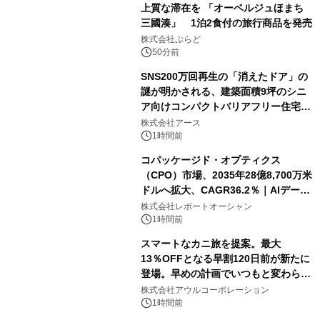
上質な滞在を 「オーベルジュほまち
三國湊」 1泊2食付の旅行商品を発売
株式会社ぷらど
50分前
SNS200万回再生の「消えたドア」の
謎が明かされる、建築面積9坪のシニ
ア向けコンパクトバリアフリー住宅が
誕生
株式会社アース
1時間前
コパッケージド・オプティクス
（CPO）市場、2035年28億8,700万米
ドルへ拡大、CAGR36.2％｜AIデータ
センター・高速光通信需要が成長を加
株式会社レポートオーシャン
速
1時間前
スマートなカニ旅を提案。最大
13％OFFとなる早割120日前が新たに
登場。早めの計画でいつもと変わらぬ
大人の冬旅を。ー夕日ヶ浦温泉「佳松
株式会社アウルコーポレーション
苑 別邸ふうか」ー
1時間前