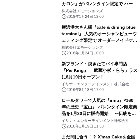
カロン」がバレンタイン限定で ハート
をあしらったかわいらしい顔でデビュ
株式会社エモーションズ
ー！
2018年1月24日 13:00
横浜港大さん橋『cafe & dining blue
terminal』 人気のオーシャンビューウ
ェディング限定で オーダーメイドケー
キをスタート
株式会社エモーションズ
2018年1月24日 10:00
新ブランド・焼きたてパイ専門店
『Pie King』 武蔵小杉・ららテラス
に8月19日オープン！
イリナ・エンターテインメント株式会社
2016年8月18日 17:00
ロールタワーで人気の『irina』×160
年の歴史『宝山』 バレンタイン限定商
品を1月20日に販売開始 ～伝統を守
り上質な素材で丹念に作られたショコ
イリナ・エンターテインメント株式会社
ラ～
2016年1月19日 11:30
まだ間に合う！？ X'mas Cakeを全国