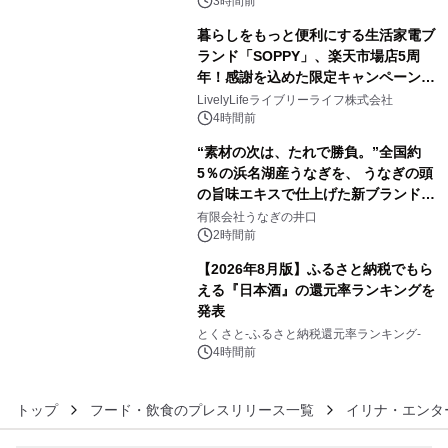
催 英国ラジオ「NTS」の 特別プログ
3時間前
ラムや、「TR-808」を愛する伝説的
暮らしをもっと便利にする生活家電ブ
アーティストを フィーチャーしたアニ
ランド「SOPPY」、楽天市場店5周
メーションを公開～
年！感謝を込めた限定キャンペーンを
4
8月10日より開催
LivelyLifeライブリーライフ株式会社
4時間前
“素材の次は、たれで勝負。”全国約
5％の浜名湖産うなぎを、 うなぎの頭
の旨味エキスで仕上げた新ブランド
5
「井口の誉」誕生
有限会社うなぎの井口
2時間前
【2026年8月版】ふるさと納税でもら
える『日本酒』の還元率ランキングを
発表
6
とくさと-ふるさと納税還元率ランキング-
4時間前
トップ
フード・飲食のプレスリリース一覧
イリナ・エンタ