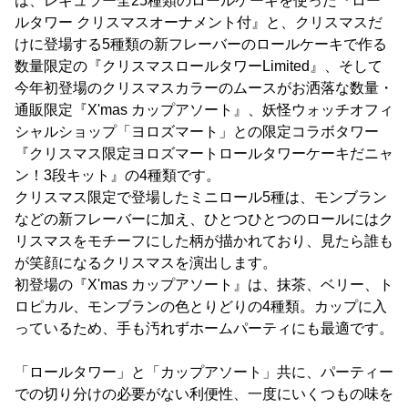
は、レギュラー全25種類のロールケーキを使った『ロー
ルタワー クリスマスオーナメント付』と、クリスマスだ
けに登場する5種類の新フレーバーのロールケーキで作る
数量限定の『クリスマスロールタワーLimited』、そして
今年初登場のクリスマスカラーのムースがお洒落な数量・
通販限定『X'mas カップアソート』、妖怪ウォッチオフィ
シャルショップ「ヨロズマート」との限定コラボタワー
『クリスマス限定ヨロズマートロールタワーケーキだニャ
ン！3段キット』の4種類です。
クリスマス限定で登場したミニロール5種は、モンブラン
などの新フレーバーに加え、ひとつひとつのロールにはク
リスマスをモチーフにした柄が描かれており、見たら誰も
が笑顔になるクリスマスを演出します。
初登場の『X'mas カップアソート』は、抹茶、ベリー、ト
ロピカル、モンブランの色とりどりの4種類。カップに入
っているため、手も汚れずホームパーティにも最適です。
「ロールタワー」と「カップアソート」共に、パーティー
での切り分けの必要がない利便性、一度にいくつもの味を