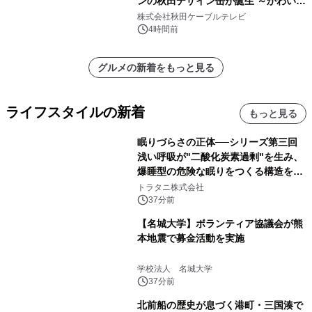
ンの秋田デザイン缶が誕生 ～かわいい
秋田犬の子犬と秋田の四季と名所を巡
株式会社秋田ケーブルテレビ
るパッケージ～ 9月1日(火)秋田県内で
4時間前
販売開始
グルメの新着をもっと見る
ライフスタイルの新着
もっと見る
眠りづらさの正体──シリーズ第三回
浅い呼吸が"二酸化炭素過剰"を生み、
爆睡型の危険な眠りをつくる構造を解
説
トラタニ株式会社
37分前
【名城大学】ボランティア協議会が熊
本地震で募金活動を実施
学校法人 名城大学
37分前
北前船の歴史が息づく港町・三国湊で