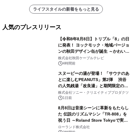
ライフスタイルの新着をもっと見る
人気のプレスリリース
【令和8年8月8日】トリプル「8」の日
に発表！ ヨックモック・地域バージョ
ンの秋田デザイン缶が誕生 ～かわいい
1
秋田犬の子犬と秋田の四季と名所を巡
株式会社秋田ケーブルテレビ
るパッケージ～ 9月1日(火)秋田県内で
4時間前
販売開始
スヌーピーの湯が登場！ 「サウナのあ
とに楽しむPEANUTS」第2弾 渋谷
の人気銭湯「改良湯」と期間限定のコ
2
ラボレーション サウナイキタイコラ
株式会社ソニー・クリエイティブプロダクツ
ボグッズも発売決定！
1日前
8月8日は音楽シーンに革新をもたらし
た 伝説のリズムマシン「TR-808」を
祝う日 ～Roland Store Tokyoで実機
3
を展示しての 記念キャンペーンを開
ローランド株式会社