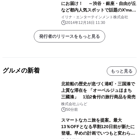
にお届け！ ～渋谷・銀座・自由が丘
など都内人気スポットで話題のX'mas
Cakeを販売～
イリナ・エンターテインメント株式会社
2014年12月16日 11:30
発行者のリリースをもっと見る
グルメの新着
もっと見る
北前船の歴史が息づく港町・三国湊で
上質な滞在を 「オーベルジュほまち
三國湊」 1泊2食付の旅行商品を発売
株式会社ぷらど
50分前
スマートなカニ旅を提案。最大
13％OFFとなる早割120日前が新たに
登場。早めの計画でいつもと変わらぬ