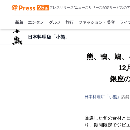
プレスリリース/ニュースリリース配信サービスの
新着
エンタメ
グルメ
旅行
ファッション・美容
ライ
日本料理店「小熊」
熊、鴨、鳩、
1
銀座
日本料理店「小熊」
店舗
厳選した旬の食材と日
り、期間限定でジビエ