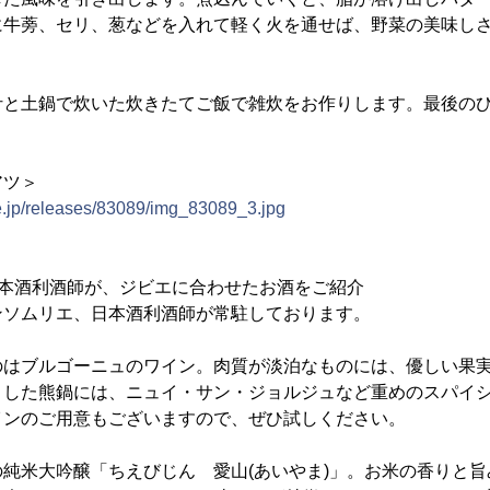
に牛蒡、セリ、葱などを入れて軽く火を通せば、野菜の美味し
汁と土鍋で炊いた炊きたてご飯で雑炊をお作りします。最後の
アツ＞
e.jp/releases/83089/img_83089_3.jpg
日本酒利酒師が、ジビエに合わせたお酒をご紹介
ンソムリエ、日本酒利酒師が常駐しております。
のはブルゴーニュのワイン。肉質が淡泊なものには、優しい果
とした熊鍋には、ニュイ・サン・ジョルジュなど重めのスパイ
インのご用意もございますので、ぜひ試しください。
純米大吟醸「ちえびじん 愛山(あいやま)」。お米の香りと