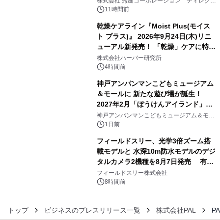
株式会社 秀建コーポレーション ディレクト
アートギャラリー
11時間前
乾燥ケアライン『Moist Plus(モイス
ト プラス)』 2026年9月24日(木)リニ
ューアル新発売！ 「乾燥」ケアに特化
4
し、ライン使いで潤いに満ちた肌へ
株式会社ハーバー研究所
4時間前
神戸アンパンマンこどもミュージアム
＆モールに 新たな遊び場が誕生！
2027年2月「ぼうけんアイランド」が
5
オープン
神戸アンパンマンこどもミュージアム＆モー
ル
1日前
フィールドスリー、光学3倍ズーム搭
載モデルと 水深10m防水モデルのデジ
タルカメラ2機種を8月7日発売 有効
6
約1300万画素、用途別に選べるコンデ
フィールドスリー株式会社
ジ新登場
8時間前
トップ
ビジネスのプレスリリース一覧
株式会社PAL
P