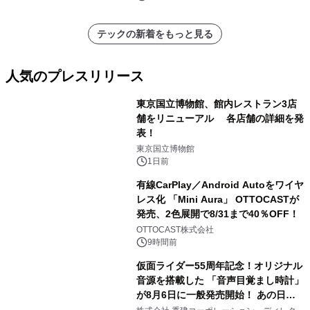
テックの新着をもっと見る
人気のプレスリリース
東京国立博物館、館内レストラン3店
舗をリニューアル 各店舗の詳細を発
表！
1
東京国立博物館
1日前
有線CarPlay／Android Autoをワイヤ
レス化 「Mini Aura」 OTTOCASTが
発売、2色展開で8/31まで40％OFF！
2
OTTOCAST株式会社
9時間前
仮面ライダー55周年記念！オリジナル
音源を搭載した 「音声目覚まし時計」
が8月6日に一般発売開始！ あの日の
3
大興奮が今甦る