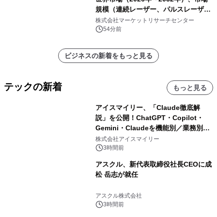
規模（連続レーザー、パルスレーザ
ー）・分析レポートを発表
株式会社マーケットリサーチセンター
54分前
ビジネスの新着をもっと見る
テックの新着
もっと見る
アイスマイリー、「Claude徹底解
説」を公開！ChatGPT・Copilot・
Gemini・Claudeを機能別／業務別に
比較―自社に合う生成AIの選び方がわ
株式会社アイスマイリー
かる実践ガイド
3時間前
アスクル、新代表取締役社長CEOに成
松 岳志が就任
アスクル株式会社
3時間前