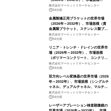
（0.995、0.999、その他）・分析レポ
株式会社マーケットリサーチセンター
ートを発表
54分前
金属製矯正用ブラケットの世界市場
（2026年～2032年）、市場規模（貴
金属製ブラケット、ステンレス製ブラ
ケット、純チタン製ブラケット）・分
株式会社マーケットリサーチセンター
析レポートを発表
54分前
リニア・トレンチ・ドレインの世界市
場（2026年～2032年）、市場規模
（ポリマーコンクリート、コンクリー
ト、プラスチック、金属）・分析レポ
株式会社マーケットリサーチセンター
ートを発表
54分前
双方向レベル変換器の世界市場（2026
年～2032年）、市場規模（シングルチ
ャネル、デュアルチャネル、マルチチ
ャネル）・分析レポートを発表
株式会社マーケットリサーチセンター
54分前
レーザーアブレーション検査顕微鏡の
世界市場（2026年～2032年）、市場