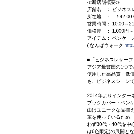
≪新店舗概要≫
店舗名 ： ビジネス
所在地 ： 〒542-
営業時間： 10:00～21
価格帯 ： 1,000円～1
アイテム： ペンケー
( なんばウォーク
http
■「ビジネスレザーフ
アジア最貧国の1つ
使用した高品質・低価
も、ビジネスシーン
2014年よりインタ
ブックカバー・ペン
由はユニークな品揃え
革を使っているため
わず30代・40代を
は6色限定)の展開と