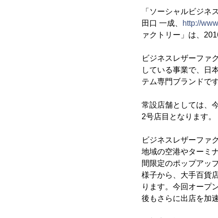
「ソーシャルビジネ
田口 一成、
http://ww
ァクトリー」は、20
ビジネスレザーファ
している事業で、日
テム専門ブランドで
常設店舗としては、
2号店目となります。
ビジネスレザーファ
地域の空港やターミ
間限定のポップアッ
様子から、大手百貨
ります。今回オープ
後もさらに出店を加