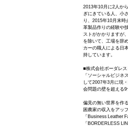
2013年10月に2
ぎにきている人、小
り、2015年10月
革製品作りの経験や
ストがかかりますが
を除いて、工場を辞
カーの職人による日
持しています。
■株式会社ボーダレス
「ソーシャルビジネ
して2007年3月に
会問題の壁を超える
偏見の無い世界を作る
困農家の収入をアップす
「Business Le
「BORDERLESS