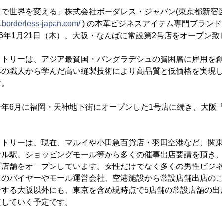
スで世界を変える」株式会社ボーダレス・ジャパン(東京都新宿
w.borderless-japan.com/
) の本革ビジネスアイテム専門ブラン
16年1月21日（木）、大阪・なんばに常設第2号店をオープン致
クトリーは、アジア最貧国・バングラデシュの貧困層に雇用を
本の職人から学んだ高い縫製技術により高品質と低価格を実現
す。
今年6月に福岡・天神地下街にオープンした1号店に続き、大阪
クトリーは、現在、マルイや小田急百貨店・羽田空港など、関
ナル駅、ショッピングモール等から多くの催事出店要請を頂き
プ店舗をオープンしています。女性だけでなく多くの男性ビジ
店のバイヤーやモール運営会社、空港施設から常設店舗出店の
ンする大阪以外にも、東京を含め現時点で5店舗の常設店舗の出
速していく予定です。