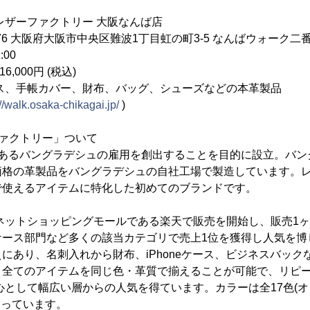
レザーファクトリー 大阪なんば店
0076 大阪府大阪市中央区難波1丁目虹の町3-5 なんばウォーク二
:00
6,000円 (税込)
ス、手帳カバー、財布、バッグ、シューズなどの本革製品
://walk.osaka-chikagai.jp/
)
ァクトリー」ついて
であるバングラデシュの雇用を創出することを目的に設立。バン
格の革製品をバングラデシュの自社工場で製造しています。レ
で使えるアイテムに特化した初めてのブランドです。
ーネットショッピングモールである楽天で販売を開始し、販売1
ケース部門など多くの該当カテゴリで売上1位を獲得し人気を博
にあり、名刺入れから財布、iPhoneケース、ビジネスバック
、全てのアイテムを同じ色・革質で揃えることが可能で、リピ
中心として幅広い層からの人気を得ています。カラーは全17色(
なっています。