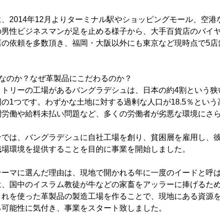
、2014年12月よりターミナル駅やショッピングモール、空
の男性ビジネスマンが足を止める様子から、大手百貨店のバイ
店の依頼を多数頂き、福岡・大阪以外にも東京など現時点で5店
ュなのか？なぜ革製品にこだわるのか？
トリーの工場があるバングラデシュは、日本の約4割という狭
の1つです。わずかな土地に対する過剰な人口が18.5％とい
間労働や給料未払い問題など、多くの労働者が劣悪な環境にさ
ンでは、バングラデシュに自社工場を創り、貧困層を雇用し、
職場環境を提供することを目的に事業を開始しました。
テーマに選んだ理由は、現地で開かれる年に一度のイードと呼
は、国中のイスラム教徒が牛などの家畜をアッラーに捧げるた
これを使った革製品の製造工場を作ることで、現地にある資源
る可能性に気付き、事業をスタート致しました。