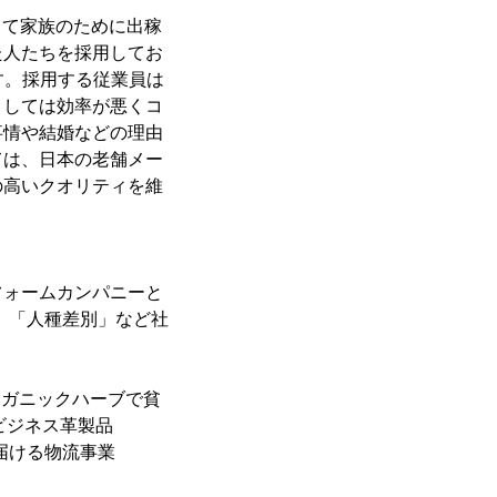
出て家族のために出稼
た人たちを採用してお
ます。採用する従業員は
としては効率が悪くコ
事情や結婚などの理由
ては、日本の老舗メー
の高いクオリティを維
フォームカンパニーと
題」「人種差別」など社
オーガニックハーブで貧
るビジネス革製品
品を届ける物流事業