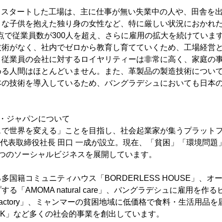
人からスタートした工場は、主に仕事が無い失業中の人や、田舎を
さな子供を抱えた独り身の女性など、特に厳しい状況におかれ
末時点で従業員数が300人を超え、さらに雇用の拡大を続けてい
技術がなく、社内でゼロから教育し育てていくため、工場経営
、従業員の会社に対するロイヤリティーは非常に高く、家庭の
める人間はほとんどいません。また、革製品の製造技術につい
本の技術を導入しているため、バングラデシュにおいても日本
・ジャパンについて
スで世界を変える」ことを目指し、社会起業家が集うプラット
現・代表取締役社長 田口 一成が設立。現在、「貧困」「環境問
9つのソーシャルビジネスを展開しています。
多国籍コミュニティハウス「BORDERLESS HOUSE」、
る「AMOMA natural care」、バングラデシュに雇用を作
ather Factory」、ミャンマーの貧困地域に低価格で食料・生活用
 LINK」など多くの社会的事業を創出しています。