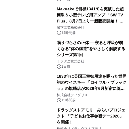
Makuakeで目標1341％を突破した超
簡単＆小型テレビ用アンプ 「SW TV
Plus」8月7日より一般販売開始！ ケ
3
ーブル1本つなぐだけ、テレビの音が
城下工業株式会社
ぐっと豊かに
14時間前
眠りづらさの正体──寝ると呼吸が弱
くなる"体の構造"をやさしく解説する
シリーズ第1回
4
トラタニ株式会社
1日前
1833年に英国王室御用達を賜った世界
初のウイスキー 『ロイヤル・ブラック
ラ』の旗艦店が2026年6月新宿に誕
5
生 バカルディ ジャパンと連携した
株式会社ティグリス
没入型バー「BAR Arca」
15時間前
ドラッグストアモリ みらいプロジェ
クト 「子どもお仕事参観デー2026」
を開催！
6
株式会社ドラッグストアモリ