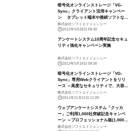
暗号化オンラインストレージ「VG-
Sync」クライアント活用キャンペー
ン タブレット端末や接続ソフトなど
を新規申込者にプレゼント
株式会社ソフトエイジェンシー
2012年3月26日 09:30
アンケートシステム10周年記念セキュ
リティ強化キャンペーン実施
株式会社ソフトエイジェンシー
2012年3月16日 09:30
暗号化オンラインストレージ「VG-
Sync」専用Webクライアントをリリ
ース ～高度なセキュリティで、大容量
ファイルの安全な受け渡しを簡単に実
株式会社ソフトエイジェンシー
現～
2011年11月21日 11:00
ウェブアンケートシステム「クッカ
ー」ご利用1,000社突破記念キャンペ
ーン ～プロフェッショナル版(1,000件
保存)を1ヶ月無料提供～
株式会社ソフトエイジェンシー