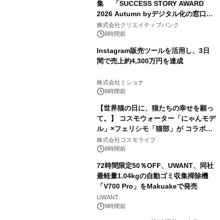
集 「SUCCESS STORY AWARD
2026 Autumn byデジタル化の窓口」
開催
株式会社クリエイティブバンク
8時間前
Instagram販売ツールを活用し、3日
間で売上約4,300万円を達成
株式会社ミショナ
8時間前
【世界猫の日に、猫たちの幸せを願っ
て。】 コスモウォーター「にゃんモデ
ル」×フェリシモ「猫部」が コラボキ
ャンペーンを実施
株式会社コスモライフ
8時間前
72時間限定50％OFF、UWANT、同社
最軽量1.04kgの自動ゴミ収集掃除機
「V700 Pro」をMakuakeで発売
UWANT
9時間前