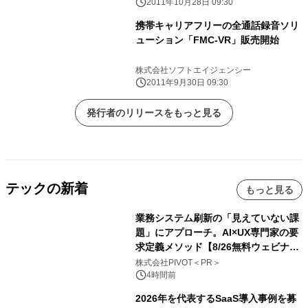
2011年10月28日 09:30
携帯キャリアフリーの全通話録音ソリ
ューション「FMC-VR」販売開始
株式会社ソフトエイジェンシー
2011年9月30日 09:30
発行者のリリースをもっと見る
テックの新着
もっと見る
業務システム刷新の「見えていない課
題」にアプローチ。AI×UX専門家の要
求定義メソッド【8/26無料ウェビナ
ー】株式会社PIVOT
株式会社PIVOT＜PR＞
4時間前
2026年を代表するSaaS導入事例を募