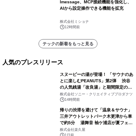
lmessage、MCP接続機能を強化し、
AIから設定操作できる機能を拡充
株式会社ミショナ
12時間前
テックの新着をもっと見る
人気のプレスリリース
スヌーピーの湯が登場！ 「サウナのあ
とに楽しむPEANUTS」第2弾 渋谷
の人気銭湯「改良湯」と期間限定のコ
1
ラボレーション サウナイキタイコラ
株式会社ソニー・クリエイティブプロダクツ
ボグッズも発売決定！
14時間前
帰りの渋滞を避けて「温泉＆サウナ」
三井アウトレットパーク木更津から車
で約5分 湯舞音 袖ケ浦店が夏フェア
2
メニューを提供
株式会社楽久屋
1日前