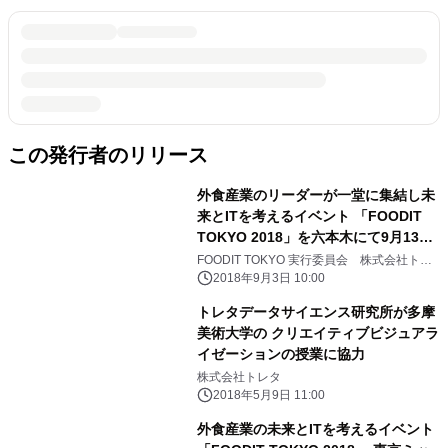
この発行者のリリース
外食産業のリーダーが一堂に集結し未
来とITを考えるイベント 「FOODIT
TOKYO 2018」を六本木にて9月13日
に開催
FOODIT TOKYO 実行委員会 株式会社トレ
タ
2018年9月3日 10:00
トレタデータサイエンス研究所が多摩
美術大学の クリエイティブビジュアラ
イゼーションの授業に協力
株式会社トレタ
2018年5月9日 11:00
外食産業の未来とITを考えるイベント