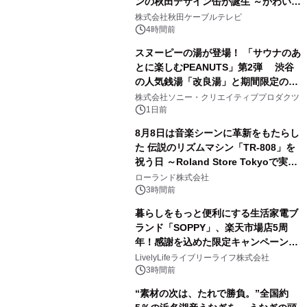
ンの秋田デザイン缶が誕生 ～かわいい
1
秋田犬の子犬と秋田の四季と名所を巡
株式会社秋田ケーブルテレビ
るパッケージ～ 9月1日(火)秋田県内で
4時間前
販売開始
スヌーピーの湯が登場！ 「サウナのあ
とに楽しむPEANUTS」第2弾 渋谷
の人気銭湯「改良湯」と期間限定のコ
2
ラボレーション サウナイキタイコラ
株式会社ソニー・クリエイティブプロダクツ
ボグッズも発売決定！
1日前
8月8日は音楽シーンに革新をもたらし
た 伝説のリズムマシン「TR-808」を
祝う日 ～Roland Store Tokyoで実機
3
を展示しての 記念キャンペーンを開
ローランド株式会社
催 英国ラジオ「NTS」の 特別プログ
3時間前
ラムや、「TR-808」を愛する伝説的
暮らしをもっと便利にする生活家電ブ
アーティストを フィーチャーしたアニ
ランド「SOPPY」、楽天市場店5周
メーションを公開～
年！感謝を込めた限定キャンペーンを
4
8月10日より開催
LivelyLifeライブリーライフ株式会社
3時間前
“素材の次は、たれで勝負。”全国約