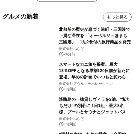
グルメの新着
もっと見る
北前船の歴史が息づく港町・三国湊で
上質な滞在を 「オーベルジュほまち
三國湊」 1泊2食付の旅行商品を発売
株式会社ぷらど
24分前
スマートなカニ旅を提案。最大
13％OFFとなる早割120日前が新たに
登場。早めの計画でいつもと変わらぬ
大人の冬旅を。ー夕日ヶ浦温泉「佳松
株式会社アウルコーポレーション
苑 別邸ふうか」ー
1時間前
淡路島の一棟貸しヴィラを2泊、"私た
ちだけ"の別荘に 1日1組・最大8名
様、プールとサウナとジェットバス付
きで Villa Mon Temps AWAJIの連泊
株式会社ぷらど
素泊りプラン
1時間前