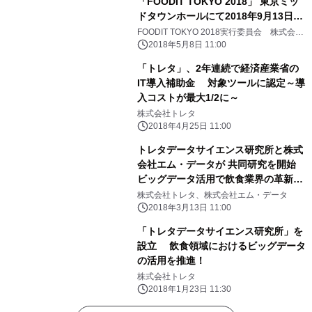
「FOODIT TOKYO 2018」 東京ミッ
ドタウンホールにて2018年9月13日開
催決定
FOODIT TOKYO 2018実行委員会 株式会社
トレタ
2018年5月8日 11:00
「トレタ」、2年連続で経済産業省の
IT導入補助金 対象ツールに認定～導
入コストが最大1/2に～
株式会社トレタ
2018年4月25日 11:00
トレタデータサイエンス研究所と株式
会社エム・データが 共同研究を開始
ビッグデータ活用で飲食業界の革新を
目指す
株式会社トレタ、株式会社エム・データ
2018年3月13日 11:00
「トレタデータサイエンス研究所」を
設立 飲食領域におけるビッグデータ
の活用を推進！
株式会社トレタ
2018年1月23日 11:30