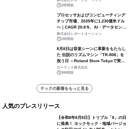
株式会社レポートオーシャン
2時間前
プロセッサおよびコンピューティング
チップ市場、2035年に1,230億米ドル
へ｜CAGR 20.8％、AI・データセンタ
ー需要が成長を牽引
株式会社レポートオーシャン
2時間前
8月8日は音楽シーンに革新をもたらし
た 伝説のリズムマシン「TR-808」を
祝う日 ～Roland Store Tokyoで実機
を展示しての 記念キャンペーンを開
ローランド株式会社
催 英国ラジオ「NTS」の 特別プログ
3時間前
ラムや、「TR-808」を愛する伝説的
アーティストを フィーチャーしたアニ
テックの新着をもっと見る
メーションを公開～
人気のプレスリリース
【令和8年8月8日】トリプル「8」の日
に発表！ ヨックモック・地域バージョ