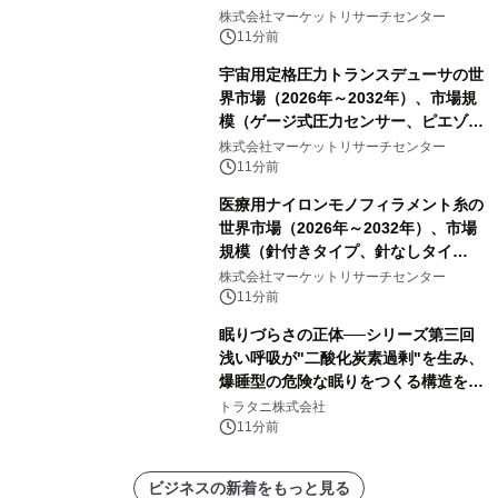
ートを発表
株式会社マーケットリサーチセンター
11分前
宇宙用定格圧力トランスデューサの世
界市場（2026年～2032年）、市場規
模（ゲージ式圧力センサー、ピエゾ抵
抗式圧力センサー、航空宇宙用差圧ト
株式会社マーケットリサーチセンター
ランスデューサ、その他）・分析レポ
11分前
ートを発表
医療用ナイロンモノフィラメント糸の
世界市場（2026年～2032年）、市場
規模（針付きタイプ、針なしタイ
プ）・分析レポートを発表
株式会社マーケットリサーチセンター
11分前
眠りづらさの正体──シリーズ第三回
浅い呼吸が"二酸化炭素過剰"を生み、
爆睡型の危険な眠りをつくる構造を解
説
トラタニ株式会社
11分前
ビジネスの新着をもっと見る