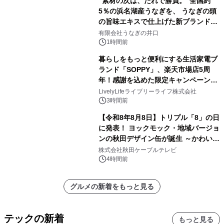
“素材の次は、たれで勝負。”全国約
5％の浜名湖産うなぎを、 うなぎの頭
の旨味エキスで仕上げた新ブランド
「井口の誉」誕生
有限会社うなぎの井口
1時間前
暮らしをもっと便利にする生活家電ブ
ランド「SOPPY」、楽天市場店5周
年！感謝を込めた限定キャンペーンを
8月10日より開催
LivelyLifeライブリーライフ株式会社
3時間前
【令和8年8月8日】トリプル「8」の日
に発表！ ヨックモック・地域バージョ
ンの秋田デザイン缶が誕生 ～かわいい
秋田犬の子犬と秋田の四季と名所を巡
株式会社秋田ケーブルテレビ
るパッケージ～ 9月1日(火)秋田県内で
4時間前
販売開始
グルメの新着をもっと見る
テックの新着
もっと見る