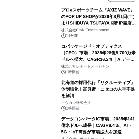
プロeスポーツチーム『AXIZ WAVE』
のPOP UP SHOPが2026年8月1日(土)
よりSHIBUYA TSUTAYA 6階 IP書店で
開催決定！！
株式会社ClaN Entertainment
11分前
コパッケージド・オプティクス
（CPO）市場、2035年28億8,700万米
ドルへ拡大、CAGR36.2％｜AIデータ
センター・高速光通信需要が成長を加
株式会社レポートオーシャン
速
1時間前
北海道の採用代行「リクルーティブ」
体制強化！富良野・ニセコの人手不足
を解消
クウカン株式会社
2時間前
データコンバータIC市場、2035年141
億米ドルへ成長｜CAGR6.4％、AI・
5G・IoT需要が市場拡大を加速