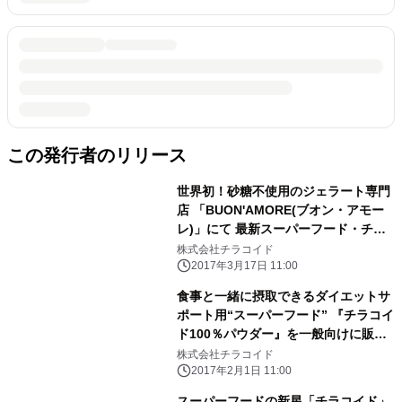
この発行者のリリース
世界初！砂糖不使用のジェラート専門
店 「BUON'AMORE(ブオン・アモー
レ)」にて 最新スーパーフード・チラ
コイドジェラートの販売を開始！
株式会社チラコイド
2017年3月17日 11:00
食事と一緒に摂取できるダイエットサ
ポート用“スーパーフード” 『チラコイ
ド100％パウダー』を一般向けに販売
開始！
株式会社チラコイド
2017年2月1日 11:00
スーパーフードの新星「チラコイド」