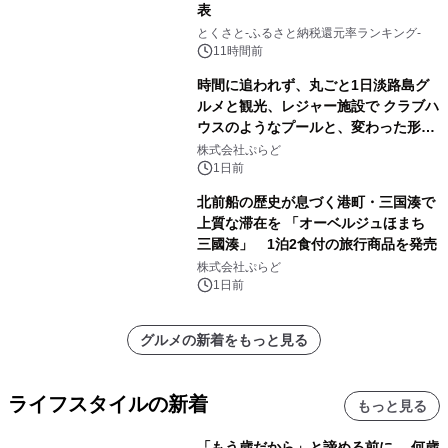
表
とくさと-ふるさと納税還元率ランキング-
11時間前
時間に追われず、丸ごと1日淡路島グ
ルメと観光、レジャー施設で クラブハ
ウスのようなプールと、変わった形の
サウナも 「THE BOXY AWAJI」のお
株式会社ぷらど
得な素泊まり連泊プランで
1日前
北前船の歴史が息づく港町・三国湊で
上質な滞在を 「オーベルジュほまち
三國湊」 1泊2食付の旅行商品を発売
株式会社ぷらど
1日前
グルメの新着をもっと見る
ライフスタイルの新着
もっと見る
「もう歳だから」と諦める前に。 何歳