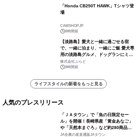
「Honda CB250T HAWK」Tシャツ登
場
CAMSHOP.JP
8時間前
【淡路島】愛犬と一緒に過ごせる宿
で、一緒に泊まり、一緒にご飯 愛犬専
用の淡路島グルメ、ドッグランにミニ
プール グランピングとトレーラーハウ
株式会社ぷらど
スの2施設で
9時間前
ライフスタイルの新着をもっと見る
人気のプレスリリース
「ＪＡタウン」で「魚の日限定セー
ル」を開催！長崎県産「黄金あなご」
や「天然本まぐろ」など約280商品を
1
販売！～毎月１０日の定例企画～
JA全農の産直通販JAタウン