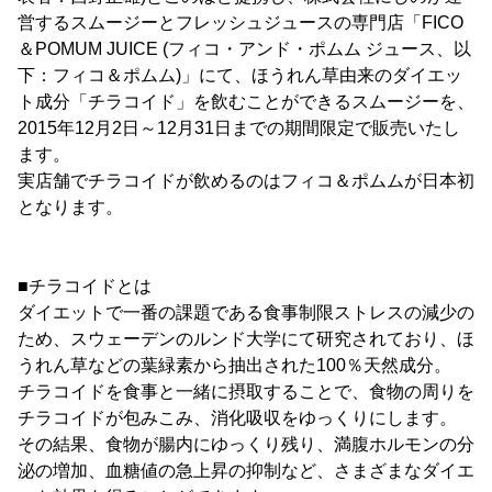
営するスムージーとフレッシュジュースの専門店「FICO
＆POMUM JUICE (フィコ・アンド・ポムム ジュース、以
下：フィコ＆ポムム)」にて、ほうれん草由来のダイエッ
ト成分「チラコイド」を飲むことができるスムージーを、
2015年12月2日～12月31日までの期間限定で販売いたし
ます。
実店舗でチラコイドが飲めるのはフィコ＆ポムムが日本初
となります。
■チラコイドとは
ダイエットで一番の課題である食事制限ストレスの減少の
ため、スウェーデンのルンド大学にて研究されており、ほ
うれん草などの葉緑素から抽出された100％天然成分。
チラコイドを食事と一緒に摂取することで、食物の周りを
チラコイドが包みこみ、消化吸収をゆっくりにします。
その結果、食物が腸内にゆっくり残り、満腹ホルモンの分
泌の増加、血糖値の急上昇の抑制など、さまざまなダイエ