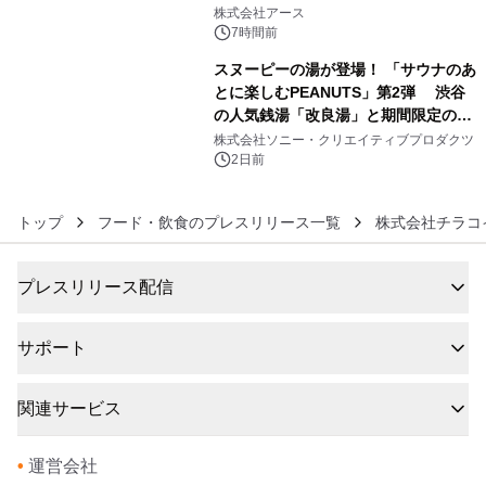
5
事例を株式会社アースが公開
株式会社アース
7時間前
スヌーピーの湯が登場！ 「サウナのあ
とに楽しむPEANUTS」第2弾 渋谷
の人気銭湯「改良湯」と期間限定のコ
6
ラボレーション サウナイキタイコラ
株式会社ソニー・クリエイティブプロダクツ
ボグッズも発売決定！
2日前
トップ
フード・飲食のプレスリリース一覧
株式会社チラコ
プレスリリース配信
サポート
関連サービス
•
運営会社