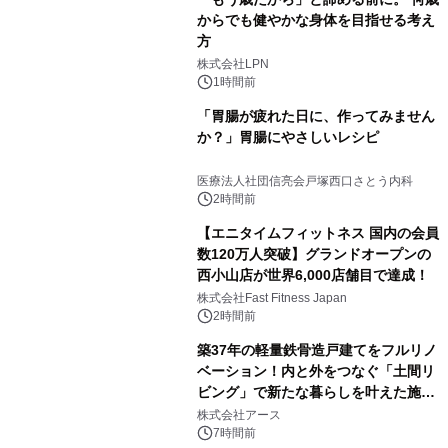
からでも健やかな身体を目指せる考え
方
株式会社LPN
1時間前
「胃腸が疲れた日に、作ってみません
か？」胃腸にやさしいレシピ
医療法人社団信亮会戸塚西口さとう内科
2時間前
【エニタイムフィットネス 国内の会員
数120万人突破】グランドオープンの
西小山店が世界6,000店舗目で達成！
株式会社Fast Fitness Japan
2時間前
築37年の軽量鉄骨造戸建てをフルリノ
ベーション！内と外をつなぐ「土間リ
ビング」で新たな暮らしを叶えた施工
事例を株式会社アースが公開
株式会社アース
7時間前