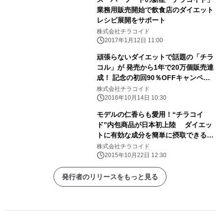
業務用販売開始で飲食店のダイエット
レシピ展開をサポート
株式会社チラコイド
2017年1月12日 11:00
頑張らないダイエットで話題の「チラ
コル」が 発売から1年で20万個販売達
成！ 記念の初回90％OFFキャンペー
ンを開始！
株式会社チラコイド
2016年10月14日 10:30
モデルの仁香らも愛用！“チラコイ
ド”内包商品が日本初上陸 ダイエッ
トに有効な成分を簡単に摂取できる
「チラコル」を10月22日に発売
株式会社チラコイド
2015年10月22日 12:30
発行者のリリースをもっと見る