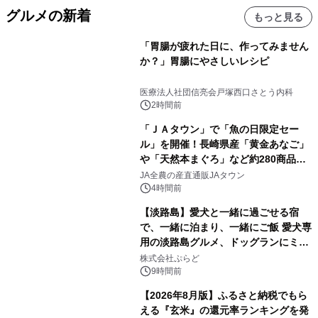
グルメの新着
もっと見る
「胃腸が疲れた日に、作ってみません
か？」胃腸にやさしいレシピ
医療法人社団信亮会戸塚西口さとう内科
2時間前
「ＪＡタウン」で「魚の日限定セー
ル」を開催！長崎県産「黄金あなご」
や「天然本まぐろ」など約280商品を
販売！～毎月１０日の定例企画～
JA全農の産直通販JAタウン
4時間前
【淡路島】愛犬と一緒に過ごせる宿
で、一緒に泊まり、一緒にご飯 愛犬専
用の淡路島グルメ、ドッグランにミニ
プール グランピングとトレーラーハウ
株式会社ぷらど
スの2施設で
9時間前
【2026年8月版】ふるさと納税でもら
える『玄米』の還元率ランキングを発