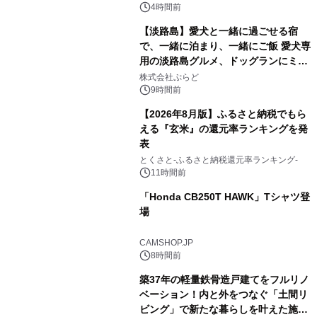
4時間前
【淡路島】愛犬と一緒に過ごせる宿
で、一緒に泊まり、一緒にご飯 愛犬専
用の淡路島グルメ、ドッグランにミニ
2
プール グランピングとトレーラーハウ
株式会社ぷらど
スの2施設で
9時間前
【2026年8月版】ふるさと納税でもら
える『玄米』の還元率ランキングを発
表
3
とくさと-ふるさと納税還元率ランキング-
11時間前
「Honda CB250T HAWK」Tシャツ登
場
4
CAMSHOP.JP
8時間前
築37年の軽量鉄骨造戸建てをフルリノ
ベーション！内と外をつなぐ「土間リ
ビング」で新たな暮らしを叶えた施工