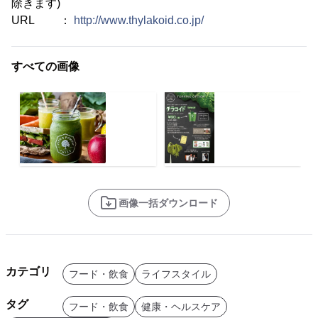
除きます)
URL ：
http://www.thylakoid.co.jp/
すべての画像
画像一括ダウンロード
カテゴリ
フード・飲食
ライフスタイル
タグ
フード・飲食
健康・ヘルスケア