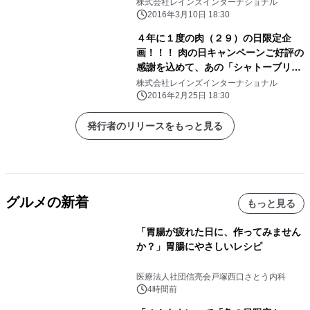
株式会社レインズインターナショナル
2016年3月10日 18:30
４年に１度の肉（２９）の日限定企
画！！！ 肉の日キャンペーンご好評の
感謝を込めて、あの「シャトーブリア
ン(通常９８０円)」も２９０円で食べ
株式会社レインズインターナショナル
放題！その他人気商品含め全２９品が
2016年2月25日 18:30
対象
発行者のリリースをもっと見る
グルメの新着
もっと見る
「胃腸が疲れた日に、作ってみません
か？」胃腸にやさしいレシピ
医療法人社団信亮会戸塚西口さとう内科
4時間前