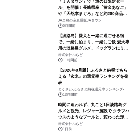
「ＪＡタウン」で「魚の日限定セー
ル」を開催！長崎県産「黄金あなご」
や「天然本まぐろ」など約280商品を
販売！～毎月１０日の定例企画～
JA全農の産直通販JAタウン
6時間前
【淡路島】愛犬と一緒に過ごせる宿
で、一緒に泊まり、一緒にご飯 愛犬専
用の淡路島グルメ、ドッグランにミニ
プール グランピングとトレーラーハウ
株式会社ぷらど
スの2施設で
11時間前
【2026年8月版】ふるさと納税でもら
える『玄米』の還元率ランキングを発
表
とくさと-ふるさと納税還元率ランキング-
13時間前
時間に追われず、丸ごと1日淡路島グ
ルメと観光、レジャー施設で クラブハ
ウスのようなプールと、変わった形の
サウナも 「THE BOXY AWAJI」のお
株式会社ぷらど
得な素泊まり連泊プランで
1日前