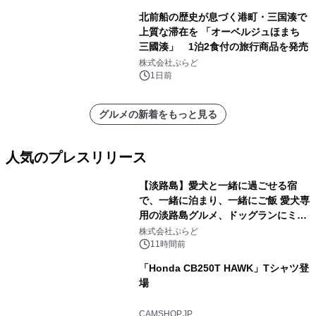
北前船の歴史が息づく港町・三国湊で
上質な滞在を 「オーベルジュほまち
三國湊」 1泊2食付の旅行商品を発売
株式会社ぷらど
1日前
グルメの新着をもっと見る
人気のプレスリリース
【淡路島】愛犬と一緒に過ごせる宿
で、一緒に泊まり、一緒にご飯 愛犬専
用の淡路島グルメ、ドッグランにミニ
1
プール グランピングとトレーラーハウ
株式会社ぷらど
スの2施設で
11時間前
「Honda CB250T HAWK」Tシャツ登
場
2
CAMSHOP.JP