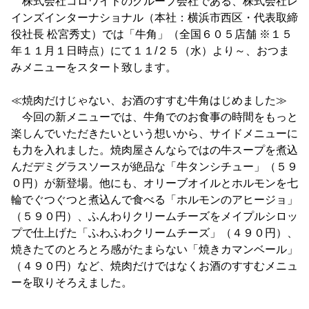
株式会社コロワイドのグループ会社である、株式会社レ
インズインターナショナル（本社：横浜市西区・代表取締
役社長 松宮秀丈）では「牛角」（全国６０５店舗 ※１５
年１１月１日時点）にて１１/２５（水）より～、おつま
みメニューをスタート致します。
≪焼肉だけじゃない、お酒のすすむ牛角はじめました≫
今回の新メニューでは、牛角でのお食事の時間をもっと
楽しんでいただきたいという想いから、サイドメニューに
も力を入れました。焼肉屋さんならではの牛スープを煮込
んだデミグラスソースが絶品な「牛タンシチュー」（５９
０円）が新登場。他にも、オリーブオイルとホルモンを七
輪でぐつぐつと煮込んで食べる「ホルモンのアヒージョ」
（５９０円）、ふんわりクリームチーズをメイプルシロッ
プで仕上げた「ふわふわクリームチーズ」（４９０円）、
焼きたてのとろとろ感がたまらない「焼きカマンベール」
（４９０円）など、焼肉だけではなくお酒のすすむメニュ
ーを取りそろえました。