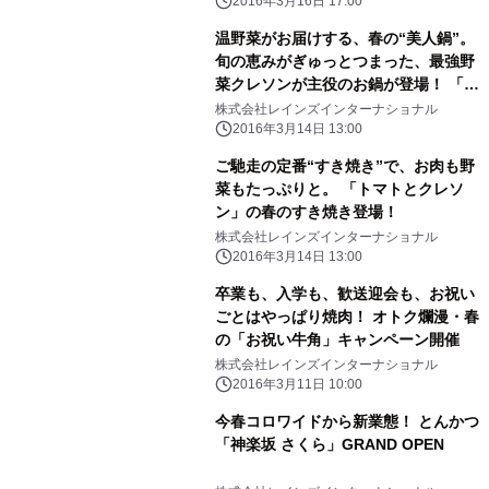
2016年3月16日 17:00
温野菜がお届けする、春の“美人鍋”。
旬の恵みがぎゅっとつまった、最強野
菜クレソンが主役のお鍋が登場！ 「梅
だしでさっぱり ごちそうクレソン
株式会社レインズインターナショナル
鍋」
2016年3月14日 13:00
ご馳走の定番“すき焼き”で、お肉も野
菜もたっぷりと。 「トマトとクレソ
ン」の春のすき焼き登場！
株式会社レインズインターナショナル
2016年3月14日 13:00
卒業も、入学も、歓送迎会も、お祝い
ごとはやっぱり焼肉！ オトク爛漫・春
の「お祝い牛角」キャンペーン開催
株式会社レインズインターナショナル
2016年3月11日 10:00
今春コロワイドから新業態！ とんかつ
「神楽坂 さくら」GRAND OPEN