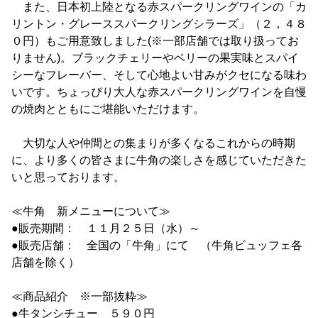
また、日本初上陸となる赤スパークリングワインの「カ
リントン・グレーススパークリングシラーズ」（２，４８
０円）もご用意致しました(※一部店舗では取り扱ってお
りません)。ブラックチェリーやベリーの果実味とスパイ
シーなフレーバー、そして心地よい甘みがクセになる味わ
いです。ちょっぴり大人な赤スパークリングワインを自慢
の焼肉とともにご堪能いただけます。
大切な人や仲間との集まりが多くなるこれからの時期
に、より多くの皆さまに牛角の楽しさを感じていただきた
いと思っております。
≪牛角 新メニューについて≫
●販売期間： １１月２５日（水）～
●販売店舗： 全国の「牛角」にて （牛角ビュッフェ各
店舗を除く）
≪商品紹介 ※一部抜粋≫
●牛タンシチュー ５９０円