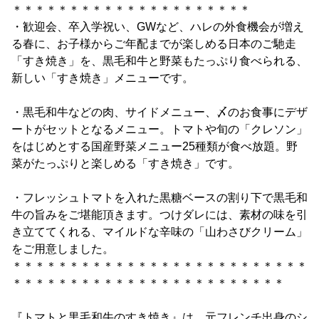
＊＊＊＊＊＊＊＊＊＊＊＊＊＊＊＊＊＊＊＊＊
・歓迎会、卒入学祝い、GWなど、ハレの外食機会が増え
る春に、お子様からご年配までが楽しめる日本のご馳走
「すき焼き」を、黒毛和牛と野菜もたっぷり食べられる、
新しい「すき焼き」メニューです。
・黒毛和牛などの肉、サイドメニュー、〆のお食事にデザ
ートがセットとなるメニュー。トマトや旬の「クレソン」
をはじめとする国産野菜メニュー25種類が食べ放題。野
菜がたっぷりと楽しめる「すき焼き」です。
・フレッシュトマトを入れた黒糖ベースの割り下で黒毛和
牛の旨みをご堪能頂きます。つけダレには、素材の味を引
き立ててくれる、マイルドな辛味の「山わさびクリーム」
をご用意しました。
＊＊＊＊＊＊＊＊＊＊＊＊＊＊＊＊＊＊＊＊＊＊＊＊＊＊
＊＊＊＊＊＊＊＊＊＊＊＊＊＊＊＊＊＊＊＊＊＊＊＊
『トマトと黒毛和牛のすき焼き』は、元フレンチ出身のシ