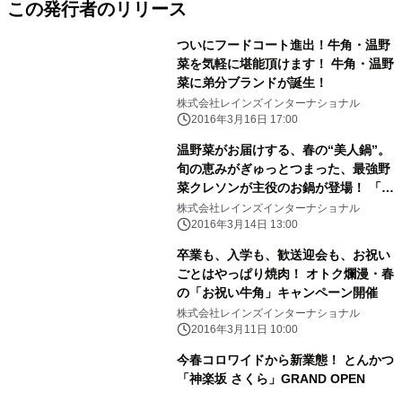
この発行者のリリース
ついにフードコート進出！牛角・温野
菜を気軽に堪能頂けます！ 牛角・温野
菜に弟分ブランドが誕生！
株式会社レインズインターナショナル
2016年3月16日 17:00
温野菜がお届けする、春の“美人鍋”。
旬の恵みがぎゅっとつまった、最強野
菜クレソンが主役のお鍋が登場！ 「梅
だしでさっぱり ごちそうクレソン
株式会社レインズインターナショナル
鍋」
2016年3月14日 13:00
卒業も、入学も、歓送迎会も、お祝い
ごとはやっぱり焼肉！ オトク爛漫・春
の「お祝い牛角」キャンペーン開催
株式会社レインズインターナショナル
2016年3月11日 10:00
今春コロワイドから新業態！ とんかつ
「神楽坂 さくら」GRAND OPEN