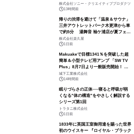
1
ラボレーション サウナイキタイコラ
株式会社ソニー・クリエイティブプロダクツ
ボグッズも発売決定！
13時間前
帰りの渋滞を避けて「温泉＆サウナ」
三井アウトレットパーク木更津から車
で約5分 湯舞音 袖ケ浦店が夏フェア
2
メニューを提供
株式会社楽久屋
1日前
Makuakeで目標1341％を突破した超
簡単＆小型テレビ用アンプ 「SW TV
Plus」8月7日より一般販売開始！ ケ
3
ーブル1本つなぐだけ、テレビの音が
城下工業株式会社
ぐっと豊かに
14時間前
眠りづらさの正体──寝ると呼吸が弱
くなる"体の構造"をやさしく解説する
シリーズ第1回
4
トラタニ株式会社
1日前
1833年に英国王室御用達を賜った世界
初のウイスキー 『ロイヤル・ブラック