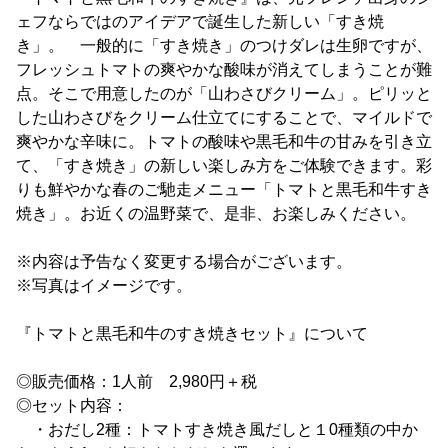
ェフならではのアイデアで誕生した新しい「すき焼
き」。 一般的に「すき焼き」のつけダレは生卵ですが、
フレッシュトマトの爽やかな酸味が消えてしまうことが難
点。そこで用意したのが「山わさびクリーム」。ピリッと
した山わさびをクリーム仕立てにすることで、マイルドで
爽やかな辛味に。トマトの酸味や黒毛和牛の甘みを引き立
て、「すき焼き」の新しい楽しみ方をご体験できます。彩
りも鮮やかな春のご馳走メニュー「トマトと黒毛和牛すき
焼き」。お近くの温野菜で、是非、お楽しみください。
※内容は予告なく変更する場合がございます。
※写真はイメージです。
『トマトと黒毛和牛のすき焼きセット』について
◎販売価格：1人前 2,980円＋税
◎セット内容：
・おだし2種：トマトすき焼き風だしと１0種類の中か