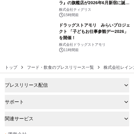
ラ』の旗艦店が2026年6月新宿に誕
5
生 バカルディ ジャパンと連携した
株式会社ティグリス
没入型バー「BAR Arca」
15時間前
ドラッグストアモリ みらいプロジェ
クト 「子どもお仕事参観デー2026」
を開催！
6
株式会社ドラッグストアモリ
11時間前
トップ
フード・飲食のプレスリリース一覧
株式会社レイン
プレスリリース配信
サポート
関連サービス