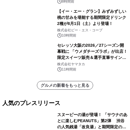
8時間前
【イー・エー・グラン】みずみずしい
桃の甘みを堪能する期間限定ドリンク
2種が8月1日（土）より登場！
株式会社ピー・エス・コープ
10時間前
セレッソ大阪の2026／27シーズン開
幕戦に 「ウメダチーズラボ」が出店！
限定スイーツ販売＆選手直筆サイング
ッズが当たる抽選会を 8月8日に開催
株式会社ヤマタカ
11時間前
グルメの新着をもっと見る
人気のプレスリリース
スヌーピーの湯が登場！ 「サウナのあ
とに楽しむPEANUTS」第2弾 渋谷
の人気銭湯「改良湯」と期間限定のコ