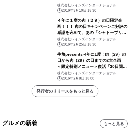
株式会社レインズインターナショナル
2016年3月10日 18:30
４年に１度の肉（２９）の日限定企
画！！！ 肉の日キャンペーンご好評の
感謝を込めて、あの「シャトーブリア
ン(通常９８０円)」も２９０円で食べ
株式会社レインズインターナショナル
放題！その他人気商品含め全２９品が
2016年2月25日 18:30
対象
牛角presents-4年に1度！肉（29）の
日から肉（29）の日までの2大企画 -
＜限定特別メニュー＞復活『30日間熟
成シャトーブリアン』その他人気メニ
株式会社レインズインターナショナル
ューが特別価格になるクーポンも展
2016年2月8日 18:00
開！
発行者のリリースをもっと見る
グルメの新着
もっと見る