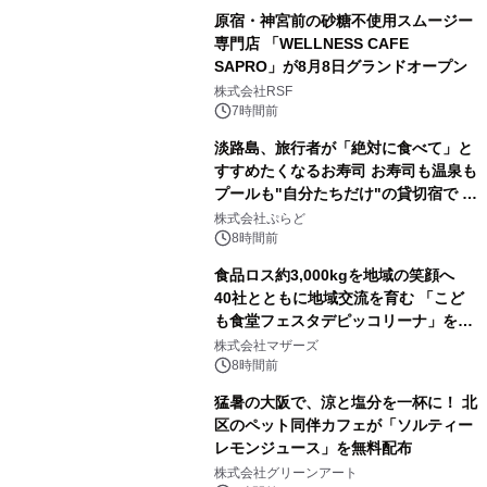
原宿・神宮前の砂糖不使用スムージー
専門店 「WELLNESS CAFE
SAPRO」が8月8日グランドオープン
株式会社RSF
7時間前
淡路島、旅行者が「絶対に食べて」と
すすめたくなるお寿司 お寿司も温泉も
プールも"自分たちだけ"の貸切宿で 1
日1組限定「岩屋温泉 絵島別庭 海と
株式会社ぷらど
森」の握り寿司プラン
8時間前
食品ロス約3,000kgを地域の笑顔へ
40社とともに地域交流を育む 「こど
も食堂フェスタデピッコリーナ」を9
月5日(土)開催
株式会社マザーズ
8時間前
猛暑の大阪で、涼と塩分を一杯に！ 北
区のペット同伴カフェが「ソルティー
レモンジュース」を無料配布
株式会社グリーンアート