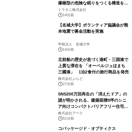
爆睡型の危険な眠りをつくる構造を解
説
トラタニ株式会社
14分前
【名城大学】ボランティア協議会が熊
本地震で募金活動を実施
学校法人 名城大学
14分前
北前船の歴史が息づく港町・三国湊で
上質な滞在を 「オーベルジュほまち
三國湊」 1泊2食付の旅行商品を発売
株式会社ぷらど
27分前
SNS200万回再生の「消えたドア」の
謎が明かされる、建築面積9坪のシニ
ア向けコンパクトバリアフリー住宅が
誕生
株式会社アース
51分前
コパッケージド・オプティクス