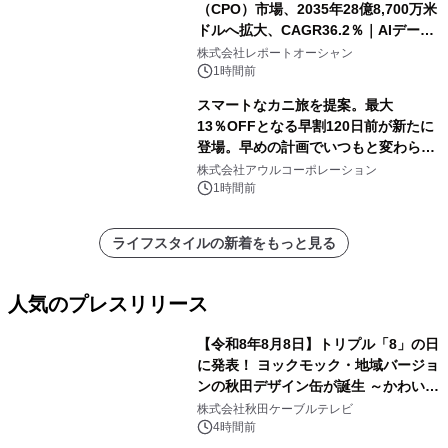
（CPO）市場、2035年28億8,700万米
ドルへ拡大、CAGR36.2％｜AIデータ
センター・高速光通信需要が成長を加
株式会社レポートオーシャン
速
1時間前
スマートなカニ旅を提案。最大
13％OFFとなる早割120日前が新たに
登場。早めの計画でいつもと変わらぬ
大人の冬旅を。ー夕日ヶ浦温泉「佳松
株式会社アウルコーポレーション
苑 別邸ふうか」ー
1時間前
ライフスタイルの新着をもっと見る
人気のプレスリリース
【令和8年8月8日】トリプル「8」の日
に発表！ ヨックモック・地域バージョ
ンの秋田デザイン缶が誕生 ～かわいい
1
秋田犬の子犬と秋田の四季と名所を巡
株式会社秋田ケーブルテレビ
るパッケージ～ 9月1日(火)秋田県内で
4時間前