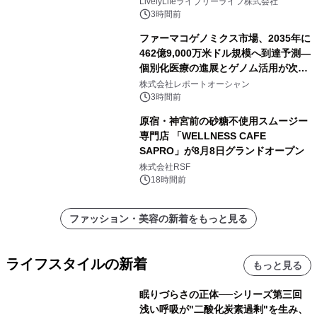
ー付きでスマホからパソコンまで幅広
LivelyLifeライブリーライフ株式会社
く活用可能
3時間前
ファーマコゲノミクス市場、2035年に
462億9,000万米ドル規模へ到達予測―
個別化医療の進展とゲノム活用が次世
代ヘルスケア投資を加速
株式会社レポートオーシャン
3時間前
原宿・神宮前の砂糖不使用スムージー
専門店 「WELLNESS CAFE
SAPRO」が8月8日グランドオープン
株式会社RSF
18時間前
ファッション・美容の新着をもっと見る
ライフスタイルの新着
もっと見る
眠りづらさの正体──シリーズ第三回
浅い呼吸が"二酸化炭素過剰"を生み、