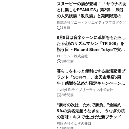
販売開始
スヌーピーの湯が登場！ 「サウナのあ
とに楽しむPEANUTS」第2弾 渋谷
の人気銭湯「改良湯」と期間限定のコ
2
ラボレーション サウナイキタイコラ
株式会社ソニー・クリエイティブプロダクツ
ボグッズも発売決定！
1日前
8月8日は音楽シーンに革新をもたらし
た 伝説のリズムマシン「TR-808」を
祝う日 ～Roland Store Tokyoで実機
3
を展示しての 記念キャンペーンを開
ローランド株式会社
催 英国ラジオ「NTS」の 特別プログ
3時間前
ラムや、「TR-808」を愛する伝説的
暮らしをもっと便利にする生活家電ブ
アーティストを フィーチャーしたアニ
ランド「SOPPY」、楽天市場店5周
メーションを公開～
年！感謝を込めた限定キャンペーンを
4
8月10日より開催
LivelyLifeライブリーライフ株式会社
3時間前
“素材の次は、たれで勝負。”全国約
5％の浜名湖産うなぎを、 うなぎの頭
の旨味エキスで仕上げた新ブランド
5
「井口の誉」誕生
有限会社うなぎの井口
1時間前