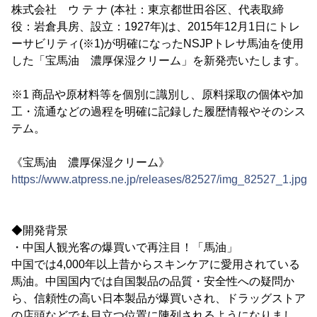
株式会社 ウ テ ナ (本社：東京都世田谷区、代表取締
役：岩倉具房、設立：1927年)は、2015年12月1日にトレ
ーサビリティ(※1)が明確になったNSJPトレサ馬油を使用
した「宝馬油 濃厚保湿クリーム」を新発売いたします。
※1 商品や原材料等を個別に識別し、原料採取の個体や加
工・流通などの過程を明確に記録した履歴情報やそのシス
テム。
《宝馬油 濃厚保湿クリーム》
https://www.atpress.ne.jp/releases/82527/img_82527_1.jpg
◆開発背景
・中国人観光客の爆買いで再注目！「馬油」
中国では4,000年以上昔からスキンケアに愛用されている
馬油。中国国内では自国製品の品質・安全性への疑問か
ら、信頼性の高い日本製品が爆買いされ、ドラッグストア
の店頭などでも目立つ位置に陳列されるようになりまし