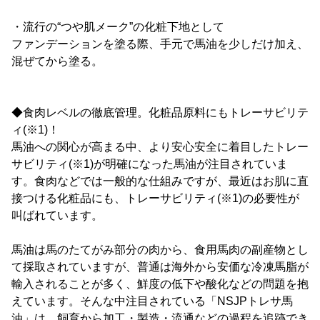
・流行の“つや肌メーク”の化粧下地として
ファンデーションを塗る際、手元で馬油を少しだけ加え、
混ぜてから塗る。
◆食肉レベルの徹底管理。化粧品原料にもトレーサビリテ
ィ(※1)！
馬油への関心が高まる中、より安心安全に着目したトレー
サビリティ(※1)が明確になった馬油が注目されていま
す。食肉などでは一般的な仕組みですが、最近はお肌に直
接つける化粧品にも、トレーサビリティ(※1)の必要性が
叫ばれています。
馬油は馬のたてがみ部分の肉から、食用馬肉の副産物とし
て採取されていますが、普通は海外から安価な冷凍馬脂が
輸入されることが多く、鮮度の低下や酸化などの問題を抱
えています。そんな中注目されている「NSJPトレサ馬
油」は、飼育から加工・製造・流通などの過程を追跡でき