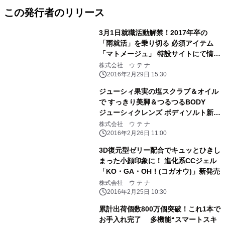
この発行者のリリース
3月1日就職活動解禁！2017年卒の
「雨就活」を乗り切る 必須アイテム
「マトメージュ」 特設サイトにて情報
発信中
株式会社 ウ テ ナ
2016年2月29日 15:30
ジューシィ果実の塩スクラブ＆オイル
で すっきり美脚＆つるつるBODY
ジューシィクレンズ ボディソルト新登
場！
株式会社 ウ テ ナ
2016年2月26日 11:00
3D復元型ゼリー配合でキュッとひきし
まった小顔印象に！ 進化系CCジェル
「KO・GA・OH！(コガオウ)」新発売
株式会社 ウ テ ナ
2016年2月25日 10:30
累計出荷個数800万個突破！これ1本で
お手入れ完了 多機能“スマートスキ