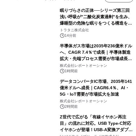
眠りづらさの正体──シリーズ第三回
浅い呼吸が"二酸化炭素過剰"を生み、
爆睡型の危険な眠りをつくる構造を解
説
トラタニ株式会社
14分前
半導体ガス市場は2035年236億米ドル
へ、CAGR 7.4％で成長｜半導体製造
拡大・先端プロセス需要が市場成長を
加速
株式会社レポートオーシャン
1時間前
データコンバータIC市場、2035年141
億米ドルへ成長｜CAGR6.4％、AI・
5G・IoT需要が市場拡大を加速
株式会社レポートオーシャン
2時間前
Z世代で広がる「有線イヤホン再注
目」の流れに対応。USB Type-C対応
イヤホンが登場！USB-A変換アダプタ