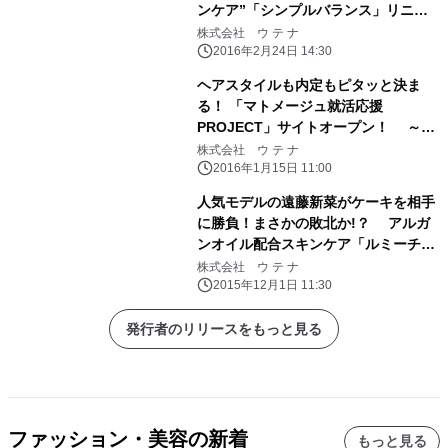
ンケア”「シンプルバランス」リニュ
ーアル！
株式会社 ウ テ ナ
2016年2月24日 14:30
ヘアスタイルも内定もピタッと決ま
る！ 「マトメージュ就活応援
PROJECT」サイトオープン！ ～プ
ロ直伝！伊勢丹写真室カメラマンや、
株式会社 ウ テ ナ
元CAのキャリアコンサルタントが 教
2016年1月15日 11:00
える印象120％アップ術とは～
人気モデルの遠藤新菜がケーキを相手
に勝負！まさかの敗北か!？ アルガ
ンオイル配合スキンケア「ルミーチ
ェ」が 「オイルバランス対決」動画第
株式会社 ウ テ ナ
3弾公開！
2015年12月1日 11:30
発行者のリリースをもっと見る
ファッション・美容の新着
もっと見る