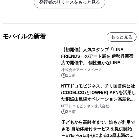
発行者のリリースをもっと見る
モバイルの新着
もっと見る
【初開催】人気スタンプ「LINE
FRIENDS」のアート展を 伊勢丹新宿
店で開催中。 個性豊かなLINE
FRIENDSの仲間たちが インテリアア
株式会社アートスペース
ートとして新たな魅力を発信。
2日前
NTTドコモビジネス、チリ国営銅公社
(CODELCO)とIOWN(R) APNを活用し
た銅鉱山遠隔オペレーション高度化に
向けた調査・実証を開始
NTTドコモビジネス株式会社
3日前
子どもから高齢者まで、誰もが利用で
きる 自治体給付サービスを提供開始
～EYE-Portal(R)による15歳未満の本