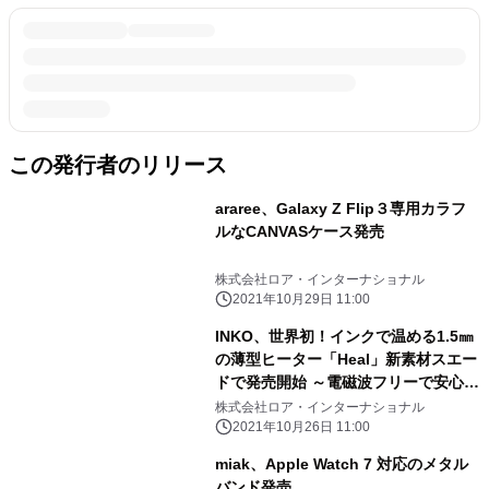
この発行者のリリース
araree、Galaxy Z Flip３専用カラフ
ルなCANVASケース発売
株式会社ロア・インターナショナル
2021年10月29日 11:00
INKO、世界初！インクで温める1.5㎜
の薄型ヒーター「Heal」新素材スエー
ドで発売開始 ～電磁波フリーで安心安
全、速暖47℃のシート全面発熱～
株式会社ロア・インターナショナル
2021年10月26日 11:00
miak、Apple Watch 7 対応のメタル
バンド発売