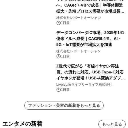
へ、CAGR 7.4％で成長｜半導体製造
拡大・先端プロセス需要が市場成長を
加速
株式会社レポートオーシャン
1日前
データコンバータIC市場、2035年141
億米ドルへ成長｜CAGR6.4％、AI・
5G・IoT需要が市場拡大を加速
株式会社レポートオーシャン
1日前
Z世代で広がる「有線イヤホン再注
目」の流れに対応。USB Type-C対応
イヤホンが登場！USB-A変換アダプタ
ー付きでスマホからパソコンまで幅広
LivelyLifeライブリーライフ株式会社
く活用可能
1日前
ファッション・美容の新着をもっと見る
エンタメの新着
もっと見る