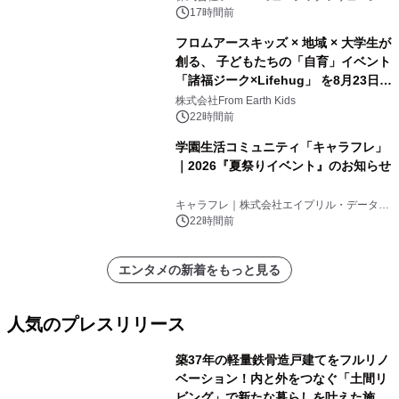
ンズ
17時間前
フロムアースキッズ × 地域 × 大学生が
創る、 子どもたちの「自育」イベント
「諸福ジーク×Lifehug」 を8月23日
(日)開催
株式会社From Earth Kids
22時間前
学園生活コミュニティ「キャラフレ」
｜2026『夏祭りイベント』のお知らせ
キャラフレ｜株式会社エイプリル・データ・
デザインズ
22時間前
エンタメの新着をもっと見る
人気のプレスリリース
築37年の軽量鉄骨造戸建てをフルリノ
ベーション！内と外をつなぐ「土間リ
ビング」で新たな暮らしを叶えた施工