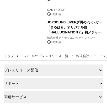
5
CAMSHOP.JP
6時間前
JOYSOUND LIVER所属のVシンガー
「まるぱも」オリジナル曲
「HALLUCINATION？」初メジャー配
6
信リリース決定！
株式会社テイチクエンタテインメント
6時間前
トップ
モバイルのプレスリリース一覧
株式会社ロア・イン
プレスリリース配信
サポート
関連サービス