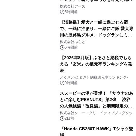
1
事例を株式会社アースが公開
株式会社アース
5時間前
【淡路島】愛犬と一緒に過ごせる宿
で、一緒に泊まり、一緒にご飯 愛犬専
用の淡路島グルメ、ドッグランにミニ
2
プール グランピングとトレーラーハウ
株式会社ぷらど
スの2施設で
6時間前
【2026年8月版】ふるさと納税でもら
える『玄米』の還元率ランキングを発
表
3
とくさと-ふるさと納税還元率ランキング-
9時間前
スヌーピーの湯が登場！ 「サウナのあ
とに楽しむPEANUTS」第2弾 渋谷
の人気銭湯「改良湯」と期間限定のコ
4
ラボレーション サウナイキタイコラ
株式会社ソニー・クリエイティブプロダクツ
ボグッズも発売決定！
2日前
「Honda CB250T HAWK」Tシャツ登
場