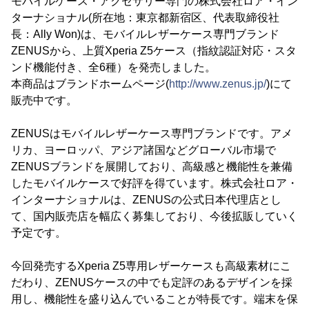
モバイルケース・アクセサリー専門の株式会社ロア・イン
ターナショナル(所在地：東京都新宿区、代表取締役社
長：Ally Won)は、モバイルレザーケース専門ブランド
ZENUSから、上質Xperia Z5ケース（指紋認証対応・スタ
ンド機能付き、全6種）を発売しました。
本商品はブランドホームページ(
http://www.zenus.jp/
)にて
販売中です。
ZENUSはモバイルレザーケース専門ブランドです。アメ
リカ、ヨーロッパ、アジア諸国などグローバル市場で
ZENUSブランドを展開しており、高級感と機能性を兼備
したモバイルケースで好評を得ています。株式会社ロア・
インターナショナルは、ZENUSの公式日本代理店とし
て、国内販売店を幅広く募集しており、今後拡販していく
予定です。
今回発売するXperia Z5専用レザーケースも高級素材にこ
だわり、ZENUSケースの中でも定評のあるデザインを採
用し、機能性を盛り込んでいることが特長です。端末を保