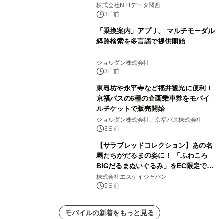
人認証と デジタルデバイド対策で実現
株式会社NTTデータ関西
～
3日前
「乗換案内」アプリ、 マルチモーダル
経路検索を多言語で提供開始
ジョルダン株式会社
3日前
東尋坊や永平寺など福井観光に便利！
京福バスの6種の企画乗車券をモバイ
ルチケットで販売開始
ジョルダン株式会社、京福バス株式会社
3日前
【サラブレッドコレクション】あの名
馬たちがだるまの姿に！ 「ふわころ
BIGだるまぬいぐるみ」をEC限定で受
注販売開始
株式会社エスケイジャパン
5日前
モバイルの新着をもっと見る