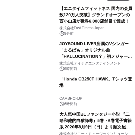
【エニタイムフィットネス 国内の会員
数120万人突破】グランドオープンの
西小山店が世界6,000店舗目で達成！
株式会社Fast Fitness Japan
9分前
JOYSOUND LIVER所属のVシンガー
「まるぱも」オリジナル曲
「HALLUCINATION？」初メジャー配
信リリース決定！
株式会社テイチクエンタテインメント
6時間前
「Honda CB250T HAWK」Tシャツ登
場
CAMSHOP.JP
6時間前
大人気中国BLファンタジー小説 『二
哈和他的白猫師尊』5巻・6巻電子書籍
版 2026年8月9日（日）より順次配信
開始
株式会社ソニー・ミュージックソリューショ