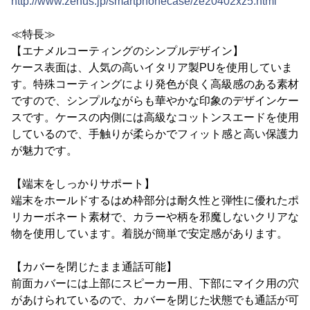
http://www.zenus.jp/smartphonecase/ze20402xz5.html
≪特長≫
【エナメルコーティングのシンプルデザイン】
ケース表面は、人気の高いイタリア製PUを使用していま
す。特殊コーティングにより発色が良く高級感のある素材
ですので、シンプルながらも華やかな印象のデザインケー
スです。ケースの内側には高級なコットンスエードを使用
しているので、手触りが柔らかでフィット感と高い保護力
が魅力です。
【端末をしっかりサポート】
端末をホールドするはめ枠部分は耐久性と弾性に優れたポ
リカーボネート素材で、カラーや柄を邪魔しないクリアな
物を使用しています。着脱が簡単で安定感があります。
【カバーを閉じたまま通話可能】
前面カバーには上部にスピーカー用、下部にマイク用の穴
があけられているので、カバーを閉じた状態でも通話が可