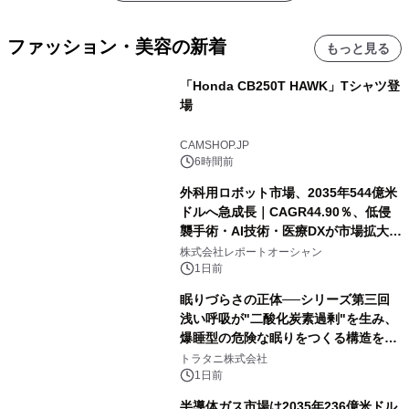
ファッション・美容の新着
もっと見る
「Honda CB250T HAWK」Tシャツ登
場
CAMSHOP.JP
6時間前
外科用ロボット市場、2035年544億米
ドルへ急成長｜CAGR44.90％、低侵
襲手術・AI技術・医療DXが市場拡大を
牽引
株式会社レポートオーシャン
1日前
眠りづらさの正体──シリーズ第三回
浅い呼吸が"二酸化炭素過剰"を生み、
爆睡型の危険な眠りをつくる構造を解
説
トラタニ株式会社
1日前
半導体ガス市場は2035年236億米ドル