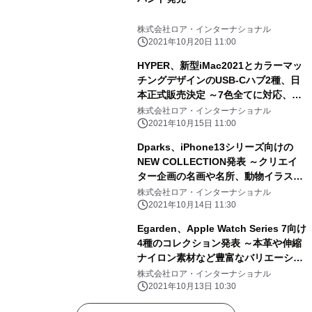
株式会社ロア・インターナショナル
2021年10月20日 11:00
HYPER、新型iMac2021とカラーマッ
チングデザインのUSB-Cハブ2種、日
本正式販売決定 ～7色全てに対応、高
速データ通信を実現、期間限定で先行
株式会社ロア・インターナショナル
販売＆キャンペーン実施中～
2021年10月15日 11:00
Dparks、iPhone13シリーズ向けの
NEW COLLECTION発表 ～クリエイ
ター企画の名画や名所、動物イラスト
のオリジナルデザインをラインアップ
株式会社ロア・インターナショナル
～
2021年10月14日 11:30
Egarden、Apple Watch Series 7向け
4種のコレクション発表 ～本革や伸縮
ナイロン素材など豊富なバリエーショ
ン～
株式会社ロア・インターナショナル
2021年10月13日 10:30