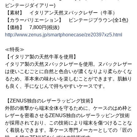
ビンテージダイアリー)
【素材】 イタリアン天然ヌバックレザー（牛革）
【カラーバリエーション】 ビンテージブラウン(全1色)
【価格】 7,800円(税抜)
http://www.zenus.jp/smartphonecase/ze20397xz5.html
≪特長≫
【イタリア製の天然牛革を使用】
イタリア製の天然ヌバックレザーを使用。ヌバックレザー
は使いこむごとに自然と色合いが濃くなりより柔らかくな
るため、革本来の味わいを楽しむことができます。肌触り
も良く、手になじんで持ちやすいケースです。
【ZENUS独自のレザーラッピング技術】
外部の衝撃から端末全体を守るために、ケースのはめ枠と
レザーを密着させるZENUS独自のレザーラッピング技術
が採用されており、この技術により端末を傷つけることな
く着脱もできます。革ケース専門メーカーとしての「匠の