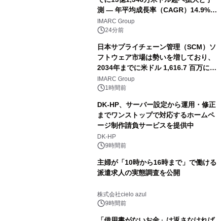
測 ― 年平均成長率（CAGR）14.9%を
記録
IMARC Group
24分前
日本サプライチェーン管理（SCM）ソ
フトウェア市場は勢いを増しており、
2034年までに米ドル 1,616.7 百万に達
し、CAGR 3.42%で成長すると予測
IMARC Group
1時間前
DK-HP、サーバー設定から運用・修正
までワンストップで対応するホームペ
ージ制作請負サービスを提供中
DK-HP
9時間前
主婦が「10時から16時まで」で働ける
派遣求人の実態調査を公開
株式会社cielo azul
9時間前
「借用書がないお金」は返さなければ