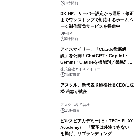
1時間前
DK-HP、サーバー設定から運用・修正
までワンストップで対応するホームペ
ージ制作請負サービスを提供中
DK-HP
9時間前
アイスマイリー、「Claude徹底解
説」を公開！ChatGPT・Copilot・
Gemini・Claudeを機能別／業務別に
比較―自社に合う生成AIの選び方がわ
株式会社アイスマイリー
かる実践ガイド
15時間前
アスクル、新代表取締役社長CEOに成
松 岳志が就任
アスクル株式会社
15時間前
ビルスピアカデミー(旧：TECH PLAY
Academy) 「変革は外注できない」
を掲げ、リブランディング