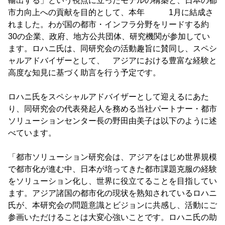
輸出する」という視点に立ったモデルの構築と、日本の都
市力向上への貢献を目的として、本年 1月に結成さ
れました。わが国の都市・インフラ分野をリードする約
30の企業、政府、地方公共団体、研究機関が参加してい
ます。ロハニ氏は、同研究会の活動趣旨に賛同し、スペシ
ャルアドバイザーとして、 アジアにおける豊富な経験と
高度な知見に基づく助言を行う予定です。
ロハニ氏をスペシャルアドバイザーとして迎えるにあた
り、同研究会の代表発起人を務める当社パートナー・都市
ソリューションセンター長の野田由美子は以下のように述
べています。
「都市ソリューション研究会は、アジアをはじめ世界規模
で都市化が進む中、日本が培ってきた都市課題克服の経験
をソリューション化し、世界に役立てることを目指してい
ます。アジア諸国の都市化の現状を熟知されているロハニ
氏が、本研究会の問題意識とビジョンに共感し、活動にご
参画いただけることは大変心強いことです。ロハニ氏の助