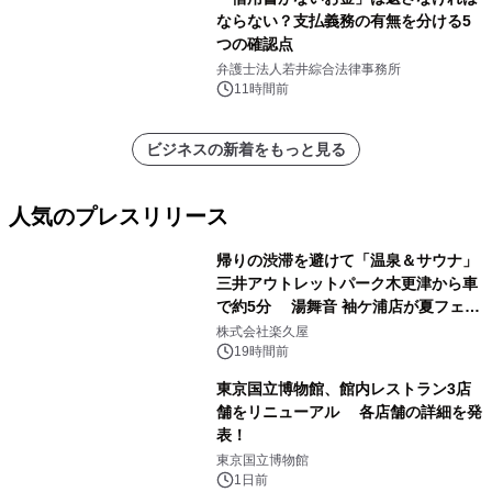
ならない？支払義務の有無を分ける5
つの確認点
弁護士法人若井綜合法律事務所
11時間前
ビジネスの新着をもっと見る
人気のプレスリリース
帰りの渋滞を避けて「温泉＆サウナ」
三井アウトレットパーク木更津から車
で約5分 湯舞音 袖ケ浦店が夏フェア
1
メニューを提供
株式会社楽久屋
19時間前
東京国立博物館、館内レストラン3店
舗をリニューアル 各店舗の詳細を発
表！
2
東京国立博物館
1日前