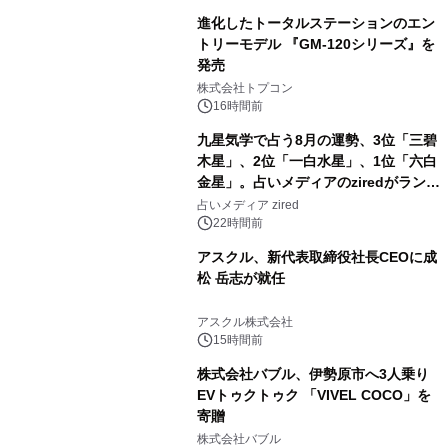
進化したトータルステーションのエン
トリーモデル 『GM-120シリーズ』を
発売
3
株式会社トプコン
16時間前
九星気学で占う8月の運勢、3位「三碧
木星」、2位「一白水星」、1位「六白
金星」。占いメディアのziredがランキ
4
ングを発表
占いメディア zired
22時間前
アスクル、新代表取締役社長CEOに成
松 岳志が就任
5
アスクル株式会社
15時間前
株式会社バブル、伊勢原市へ3人乗り
EVトゥクトゥク 「VIVEL COCO」を
寄贈
6
株式会社バブル