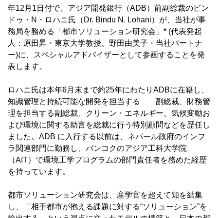
年12月1日付で、アジア開発銀行（ADB）前副総裁のビン
ドゥ・N・ロハニ氏（Dr. Bindu N. Lohani）が、当社が事
務局を務める「都市ソリューション研究会」* (代表発起
人：原田昇・東京大学教授、野田由美子・当社パートナ
ー)に、スペシャルアドバイザーとして参画することを発
表します。
ロハニ氏は本年6月末まで約25年にわたりADBに在籍し、
知識管理と持続可能な開発を担当する 副総裁、財務管
理を担当する副総裁、クリーン・エネルギー、気候変動お
よび環境に関する助言を総裁に行う特別顧問などを歴任し
ました。ADB に入行する以前は、ネパール政府のインフ
ラ関連部門に勤務し、バンコクのアジア工科大学院
（AIT）で環境工学プログラムの部門責任者を務めた経歴
を持っています。
都市ソリューション研究会は、産学官を超えて知を結集
し、「相手都市が抱える課題に対する“ソリューション”を