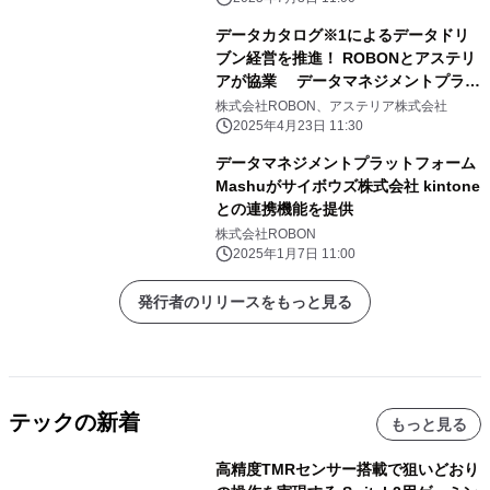
データカタログ※1によるデータドリ
ブン経営を推進！ ROBONとアステリ
アが協業 データマネジメントプラッ
トフォーム「Mashu」が ASTERIA
株式会社ROBON、アステリア株式会社
Warpと連携 企業が保有する情報資
2025年4月23日 11:30
産のメタデータ※2の一元管理＆見え
データマネジメントプラットフォーム
る化へ
Mashuがサイボウズ株式会社 kintone
との連携機能を提供
株式会社ROBON
2025年1月7日 11:00
発行者のリリースをもっと見る
テックの新着
もっと見る
高精度TMRセンサー搭載で狙いどおり