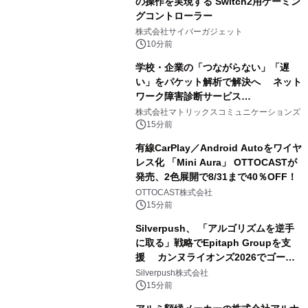
の操作を実現する Switch2用ゲーミン
グコントローラー
株式会社サイバーガジェット
10分前
学校・企業の「つながらない」「遅
い」をパケット解析で解決へ ネット
ワーク障害診断サービス
「Sonarman」の一般販売を開始
株式会社マトリックスコミュニケーションズ
15分前
有線CarPlay／Android Autoをワイヤ
レス化 「Mini Aura」 OTTOCASTが
発売、2色展開で8/31まで40％OFF！
OTTOCAST株式会社
15分前
Silverpush、 「アルゴリズムを逆手
に取る」戦略でEpitaph Groupを支
援 カンヌライオンズ2026でゴール
ド2部門を含む3賞受賞に貢献
Silverpush株式会社
15分前