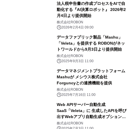
法人税申告書の作成プロセスをAIで自
動化する『AI決算ロボット』 2026年2
月4日より提供開始
株式会社ROBON
2026年2月4日 09:00
データファブリック製品「Mashu」
「Veleta」を提供する ROBONがネッ
トワールドから9月3日より提供開始
株式会社ROBON
2025年9月3日 11:00
データマネジメントプラットフォーム
Mashuが メシウス株式会社
Forguncyとの連携機能を提供
株式会社ROBON
2025年7月16日 11:00
Web APIサーバー自動生成
SaaS「Veleta」に 生成したAPIを呼び
出すWebアプリ自動生成オプションが
追加
株式会社ROBON
2025年7月3日 11:00