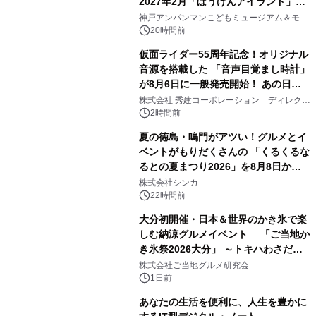
2027年2月「ぼうけんアイランド」が
2
オープン
神戸アンパンマンこどもミュージアム＆モー
ル
20時間前
仮面ライダー55周年記念！オリジナル
音源を搭載した 「音声目覚まし時計」
が8月6日に一般発売開始！ あの日の
3
大興奮が今甦る
株式会社 秀建コーポレーション ディレクト
アートギャラリー
2時間前
夏の徳島・鳴門がアツい！グルメとイ
ベントがもりだくさんの 「くるくるな
るとの夏まつり2026」を8月8日から9
4
日間開催 ～夏限定メニューや大抽選
株式会社シンカ
会、大学芋スティックの振る舞いも～
22時間前
大分初開催・日本＆世界のかき氷で楽
しむ納涼グルメイベント 「ご当地か
き氷祭2026大分」 ～トキハわさだタ
5
ウンで8月21日～31日まで11日間限定
株式会社ご当地グルメ研究会
開催～
1日前
あなたの生活を便利に、人生を豊かに