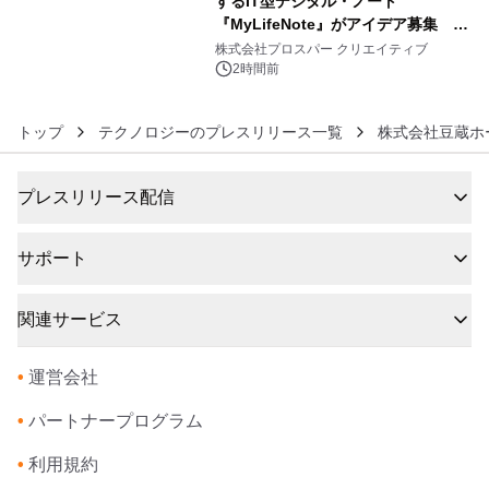
するIT型デジタル・ノート
『MyLifeNote』がアイデア募集 優
6
秀賞100名に1年間無償試用
株式会社プロスパー クリエイティブ
2時間前
トップ
テクノロジーのプレスリリース一覧
株式会社豆蔵ホ
プレスリリース配信
サポート
関連サービス
•
運営会社
•
パートナープログラム
•
利用規約