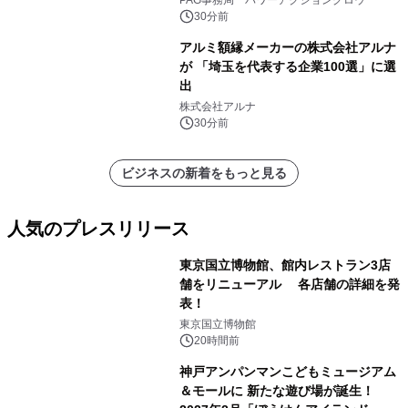
PAG事務局 パワーアクショングロウ
ン・キンポーと共演 国際舞台へ活躍
30分前
の場を広げる
アルミ額縁メーカーの株式会社アルナ
が 「埼玉を代表する企業100選」に選
出
株式会社アルナ
30分前
ビジネスの新着をもっと見る
人気のプレスリリース
東京国立博物館、館内レストラン3店
舗をリニューアル 各店舗の詳細を発
表！
1
東京国立博物館
20時間前
神戸アンパンマンこどもミュージアム
＆モールに 新たな遊び場が誕生！