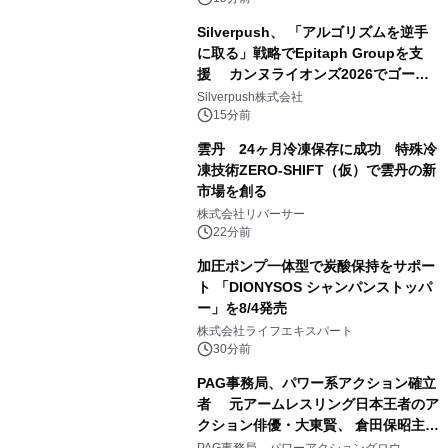
Silverpush、 「アルゴリズムを逆手
に取る」戦略でEpitaph Groupを支
援 カンヌライオンズ2026でゴール
ド2部門を含む3賞受賞に貢献
Silverpush株式会社
15分前
雲丹 24ヶ月冷凍保存に成功 特殊冷
凍技術ZERO-SHIFT（仮）で雲丹の新
市場を創る
株式会社リバーサー
22分前
加圧ポンプ一体型で炭酸保持をサポー
ト 「DIONYSOS シャンパンストッパ
ー」を8/4発売
株式会社ライフエキスパート
30分前
PAG事務局、パワー系アクション確立
者 元アームレスリング日本王者のア
クション俳優・大東賢、 倉田保昭主演
映画『夢物語』で倉田保昭、 サモ・ハ