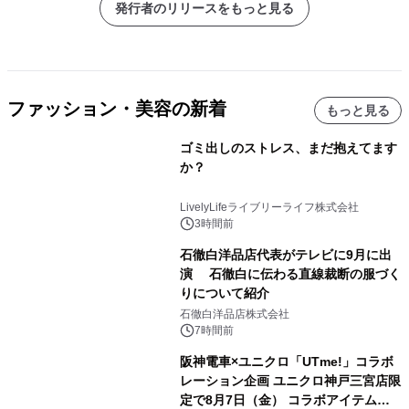
発行者のリリースをもっと見る
ファッション・美容の新着
もっと見る
ゴミ出しのストレス、まだ抱えてます
か？
LivelyLifeライブリーライフ株式会社
3時間前
石徹白洋品店代表がテレビに9月に出
演 石徹白に伝わる直線裁断の服づく
りについて紹介
石徹白洋品店株式会社
7時間前
阪神電車×ユニクロ「UTme!」コラボ
レーション企画 ユニクロ神戸三宮店限
定で8月7日（金） コラボアイテムが