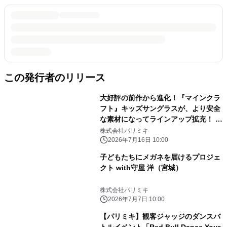
この発行者のリリース
大好評の前作から進化！『マインクラ
フト』キッズサングラスが、より安全
な素材になってラインアップ拡充！ 夏
の日差しから子どもの目を守る、親も
株式会社パリミキ
安心のアップデートモデルがパリミキ
2026年7月16日 10:00
から新登場
子どもたちにメガネを届けるプロジェ
クト with守屋 洋（宮城）
株式会社パリミキ
2026年7月7日 10:00
【パリミキ】観客ジャッジのダンスバ