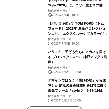
トルイベント「Red Bull Dance Your
Style 2026」に、ハワイ生まれの偏光
サングラスブランド「Maui Jim(マウ
株式会社パリミキ
イジム)」特設ブースを出店！7月5
2026年7月3日 10:00
日・六本木ヒルズ
【パリミキ限定】TOM FORD（トム
フォード） 2026年 夏新作コレクショ
ンより、 エクスクルーシブカラーが７
月３日（金）限定発売！
株式会社パリミキ
2026年7月3日 10:00
パリミキ 子どもたちにメガネを届け
る プロジェクトwith 神戸マツダ（兵
庫）
株式会社パリミキ
2026年6月26日 10:00
デザインではなく「掛け心地」から逆
算した 鯖江の最高峰技術を日常に纏う
眼鏡フレーム「style J」を6月19日
(金)に発売
株式会社パリミキ
2026年6月15日 10:00