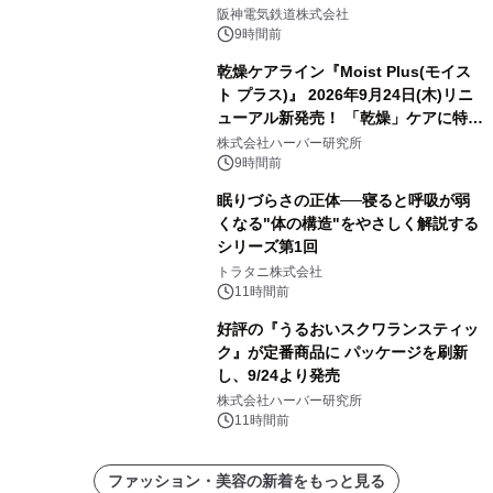
発売決定！
阪神電気鉄道株式会社
9時間前
乾燥ケアライン『Moist Plus(モイス
ト プラス)』 2026年9月24日(木)リニ
ューアル新発売！ 「乾燥」ケアに特化
し、ライン使いで潤いに満ちた肌へ
株式会社ハーバー研究所
9時間前
眠りづらさの正体──寝ると呼吸が弱
くなる"体の構造"をやさしく解説する
シリーズ第1回
トラタニ株式会社
11時間前
好評の『うるおいスクワランスティッ
ク』が定番商品に パッケージを刷新
し、9/24より発売
株式会社ハーバー研究所
11時間前
ファッション・美容の新着をもっと見る