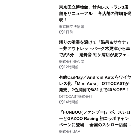
東京国立博物館、館内レストラン3店
舗をリニューアル 各店舗の詳細を発
表！
1
東京国立博物館
1日前
帰りの渋滞を避けて「温泉＆サウナ」
三井アウトレットパーク木更津から車
で約5分 湯舞音 袖ケ浦店が夏フェア
2
メニューを提供
株式会社楽久屋
12時間前
有線CarPlay／Android Autoをワイヤ
レス化 「Mini Aura」 OTTOCASTが
発売、2色展開で8/31まで40％OFF！
3
OTTOCAST株式会社
14時間前
『FUNBOO(ファンブー)』が、スシロ
ーとGAZOO Racing 初コラボキャン
ペーンに登場 全国のスシロー店舗で
4
GR 4車種の FUNBOO(ミニカー)付き
株式会社JAM