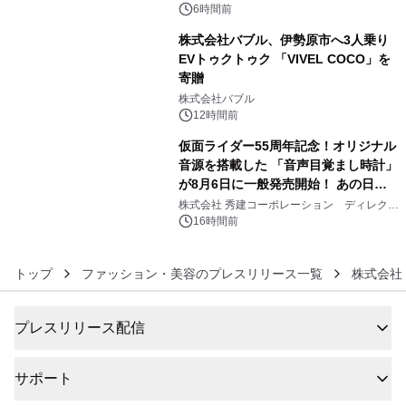
メニューが展開されます
6時間前
株式会社バブル、伊勢原市へ3人乗り
EVトゥクトゥク 「VIVEL COCO」を
寄贈
5
株式会社バブル
12時間前
仮面ライダー55周年記念！オリジナル
音源を搭載した 「音声目覚まし時計」
が8月6日に一般発売開始！ あの日の
6
大興奮が今甦る
株式会社 秀建コーポレーション ディレクト
アートギャラリー
16時間前
トップ
ファッション・美容のプレスリリース一覧
株式会社
プレスリリース配信
サポート