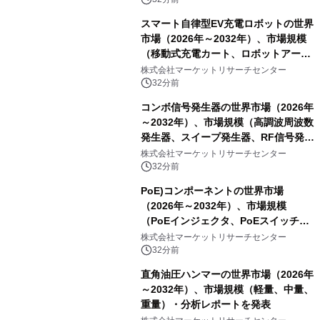
スマート自律型EV充電ロボットの世界
市場（2026年～2032年）、市場規模
（移動式充電カート、ロボットアーム
式充電システム、その他）・分析レポ
株式会社マーケットリサーチセンター
ートを発表
32分前
コンボ信号発生器の世界市場（2026年
～2032年）、市場規模（高調波周波数
発生器、スイープ発生器、RF信号発生
器、その他）・分析レポートを発表
株式会社マーケットリサーチセンター
32分前
PoE)コンポーネントの世界市場
（2026年～2032年）、市場規模
（PoEインジェクタ、PoEスイッチ、
PoEスプリッタ、PoE電源供給装置
株式会社マーケットリサーチセンター
（PSE）、PoE給電機器（PD）、PoE
32分前
アダプタ、その他）・分析レポートを
直角油圧ハンマーの世界市場（2026年
発表
～2032年）、市場規模（軽量、中量、
重量）・分析レポートを発表