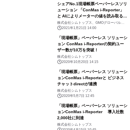
シェアNo.1現場帳票ペーパーレスソリ
ューション 「ConMas i-Reporter」
と AIによりメーターの値を読み取る
「hakaru.ai byGMO」が連携
株式会社シムトップス、GMOグローバルサ
イン・ホールディングス株式会社
2021年1月21日 14:00
「現場帳票」ペーパーレス ソリューシ
ョン ConMas i-Reporterの契約ユー
ザー数が10万を突破！
株式会社シムトップス
2020年10月20日 14:15
「現場帳票」ペーパーレス ソリューシ
ョンConMas i-Reporterと ビジネス
チャットdirectが連携
株式会社シムトップス
2020年5月7日 12:45
「現場帳票」ペーパーレス ソリューシ
ョンConMas i-Reporter 導入社数
2,000社に到達
株式会社シムトップス
2020年4月15日 10:45