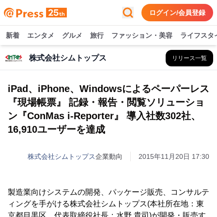
ログイン/会員登録
新着
エンタメ
グルメ
旅行
ファッション・美容
ライフスタ
株式会社シムトップス
リリース一覧
iPad、iPhone、Windowsによるペーパーレス
『現場帳票』 記録・報告・閲覧ソリューショ
ン『ConMas i-Reporter』 導入社数302社、
16,910ユーザーを達成
株式会社シムトップス
企業動向
2015年11月20日 17:30
製造業向けシステムの開発、パッケージ販売、コンサルテ
ィングを手がける株式会社シムトップス(本社所在地：東
京都目黒区、代表取締役社長：水野 貴司)が開発・販売す