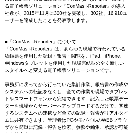
る電子帳票ソリューション『ConMas i-Reporter』の導入
社数が、2015年11月に300社を突破し、302社、16,910ユ
ーザーを達成したことを発表致します。
■『ConMas i-Reporter』について
『ConMas i-Reporter』は、あらゆる現場で行われている
紙帳票を使用した記録・報告・閲覧を、iPad、iPhone、
Windowsタブレットを使用した現場完結型の全く新しい
スタイルへと変える電子帳票ソリューションです。
事務所に戻ってから行っていた集計作業、報告書の作成や
システムへの転記をなくし、全ての作業を現場でタブレッ
トやスマートフォンから完結できます。記入した帳票デー
ターを現場からサーバーへアップロードするだけで、関連
するシステムへの連携など全ての記録・報告がリアルタイ
ムに共有できます。管理者はPCやモバイルのWEBブラウ
ザから簡単に記録・報告を検索、参照や編集、承認が可能