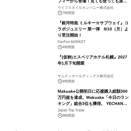
フィーから登場！見ても使っても楽し
3
い、ポップでキュートなコレクショ
ライフスタイルカンパニー株式会社
ン。
7時間前
『銀河特急 ミルキー☆サブウェイ』コ
ラボジュエリー 第一弾 8/10（月）よ
り受注開始！
4
FanFun MARKET
4時間前
『(仮称)エスペリアホテル札幌』2027
年1月下旬開業
5
サムティホールディングス株式会社
4時間前
Makuake公開初日に応援購入総額300
万円超を達成、Makuake「今日のラン
キング」総合3位も獲得。 YECHAN音
6
浴シンギングボウル第2弾の大型サイ
Japan Top Trade
ズ（XL・2XL・3XL）を先行販売中
8時間前