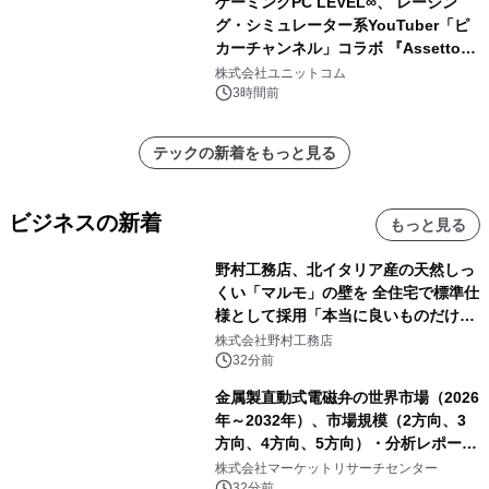
ゲーミングPC LEVEL∞、 レーシン
グ・シミュレーター系YouTuber「ピ
カーチャンネル」コラボ 『Assetto
Corsa EVO』推奨パソコン販売中
株式会社ユニットコム
3時間前
テックの新着をもっと見る
ビジネスの新着
もっと見る
野村工務店、北イタリア産の天然しっ
くい「マルモ」の壁を 全住宅で標準仕
様として採用「本当に良いものだけに
こだわる」
株式会社野村工務店
32分前
金属製直動式電磁弁の世界市場（2026
年～2032年）、市場規模（2方向、3
方向、4方向、5方向）・分析レポート
を発表
株式会社マーケットリサーチセンター
32分前