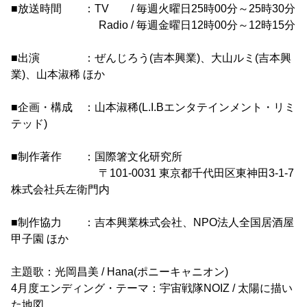
■放送時間 ：TV / 毎週火曜日25時00分～25時30分
Radio / 毎週金曜日12時00分～12時15分
■出演 ：ぜんじろう(吉本興業)、大山ルミ(吉本興
業)、山本淑稀 ほか
■企画・構成 ：山本淑稀(L.I.Bエンタテインメント・リミ
テッド)
■制作著作 ：国際箸文化研究所
〒101-0031 東京都千代田区東神田3-1-7
株式会社兵左衛門内
■制作協力 ：吉本興業株式会社、NPO法人全国居酒屋
甲子園 ほか
主題歌：光岡昌美 / Hana(ポニーキャニオン)
4月度エンディング・テーマ：宇宙戦隊NOIZ / 太陽に描い
た地図