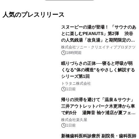
人気のプレスリリース
スヌーピーの湯が登場！ 「サウナのあ
とに楽しむPEANUTS」第2弾 渋谷
の人気銭湯「改良湯」と期間限定のコ
1
ラボレーション サウナイキタイコラ
株式会社ソニー・クリエイティブプロダクツ
ボグッズも発売決定！
18時間前
眠りづらさの正体──寝ると呼吸が弱
くなる"体の構造"をやさしく解説する
シリーズ第1回
2
トラタニ株式会社
1日前
帰りの渋滞を避けて「温泉＆サウナ」
三井アウトレットパーク木更津から車
で約5分 湯舞音 袖ケ浦店が夏フェア
3
メニューを提供
株式会社楽久屋
1日前
新橋歯科医科診療所 副院長・歯科医師