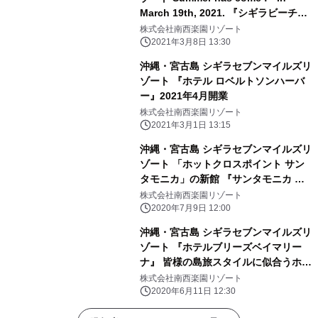
March 19th, 2021. 『シギラビーチ』
の海開き
株式会社南西楽園リゾート
2021年3月8日 13:30
沖縄・宮古島 シギラセブンマイルズリ
ゾート 『ホテル ロベルトソンハーバ
ー』2021年4月開業
株式会社南西楽園リゾート
2021年3月1日 13:15
沖縄・宮古島 シギラセブンマイルズリ
ゾート 「ホットクロスポイント サン
タモニカ」の新館 『サンタモニカ サ
ンセット』 2020年10月1日誕生
株式会社南西楽園リゾート
2020年7月9日 12:00
沖縄・宮古島 シギラセブンマイルズリ
ゾート 『ホテルブリーズベイマリー
ナ』 皆様の島旅スタイルに似合うホテ
ルへリニューアルOPEN
株式会社南西楽園リゾート
2020年6月11日 12:30