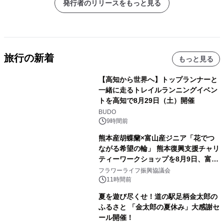
発行者のリリースをもっと見る
旅行の新着
もっと見る
【高知から世界へ】トップランナーと
一緒に走るトレイルランニングイベン
トを高知で8月29日（土）開催
BUDO
9時間前
熊本産胡蝶蘭×富山産ジニア「花でつ
ながる希望の輪」 熊本復興支援チャリ
ティーワークショップを8月9日、富
山・射水で開催
フラワーライフ振興協議会
11時間前
夏を遊び尽くせ！道の駅足柄金太郎の
ふるさと 「金太郎の夏休み」大感謝セ
ール開催！