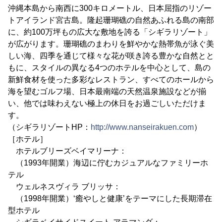
沖縄本島から南西に300キロメートル、日本屈指のリゾー
トアイランド宮古島。隆起珊瑚礁の自然あふれる島の南部
に、約100万坪もの広大な敷地を誇る「シギラリゾート」
が広がります。珊瑚礁のまわりを鮮やかな熱帯魚が泳ぐ美
しい海、四季を通じて様々な花が咲き誇る豊かな自然とと
もに、スタイルの異なる4つのホテルを中心として、島の
新鮮食材を使った多彩なレストラン、すべてのホールから
海を望むゴルフ場、日本最南端の天然温泉施設などが揃
い、他では味わえない極上の休日をお過ごしいただけま
す。
（シギラリゾートHP：
http://www.nanseirakuen.com
）
［ホテル］
ホテルブリーズベイマリーナ：
（1993年開業）海辺に佇むカジュアルなファミリーホ
テル
ウェルネスヴィラ ブリッサ：
（1998年開業）‘癒やしと健康’をテーマにした長期滞在
型ホテル