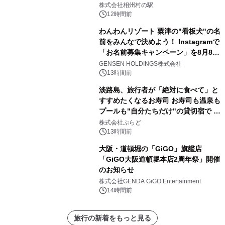
株式会社相州村の駅
12時間前
わんわんリゾート 粟津の"看板犬"の名
前をみんなで決めよう！ Instagramで
「お名前募集キャンペーン」を8月8日
(土)より開催
GENSEN HOLDINGS株式会社
13時間前
淡路島、旅行者が「絶対に食べて」と
すすめたくなるお寿司 お寿司も温泉も
プールも"自分たちだけ"の貸切宿で 1
日1組限定「岩屋温泉 絵島別庭 海と
株式会社ぷらど
森」の握り寿司プラン
13時間前
大阪・道頓堀の「GiGO」旗艦店
「GiGO大阪道頓堀本店2周年祭」開催
のお知らせ
株式会社GENDA GiGO Entertainment
14時間前
旅行の新着をもっと見る