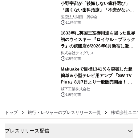
小野宇宙が「後悔しない歯科選び」
「痛くない歯科治療」「不安がない治
4
療計画」をテーマに専門監修
医療法人財団 興学会
11時間前
1833年に英国王室御用達を賜った世界
初のウイスキー 『ロイヤル・ブラック
ラ』の旗艦店が2026年6月新宿に誕
5
生 バカルディ ジャパンと連携した
株式会社ティグリス
没入型バー「BAR Arca」
20時間前
Makuakeで目標1341％を突破した超
簡単＆小型テレビ用アンプ 「SW TV
Plus」8月7日より一般販売開始！ ケ
6
ーブル1本つなぐだけ、テレビの音が
城下工業株式会社
ぐっと豊かに
19時間前
トップ
旅行・レジャーのプレスリリース一覧
株式会社ユニ
プレスリリース配信