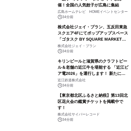
催！全国の人気餃子が広島に集結
広島ホームテレビ HOMEイベントセンター
34分前
株式会社ジェイ・プラン、五反田東急
スクエア4Fにてポップアップスペース
「ゴタスク BY SQUARE MARKET」
の運営を開始
株式会社ジェイ・プラン
34分前
キリンビールと滋賀県のクラフトビー
ル＆老舗の近江牛を堪能する 「近江ビ
ア電2026」を運行します！ 新たに
「長濱浪漫ビール」が参加！キリン一
近江鉄道株式会社
番搾り飲み放題が復活！
34分前
【東京都北区ふるさと納税】第13回北
区花火会の鑑賞チケットを掲載中で
す！
株式会社サイバーレコード
34分前