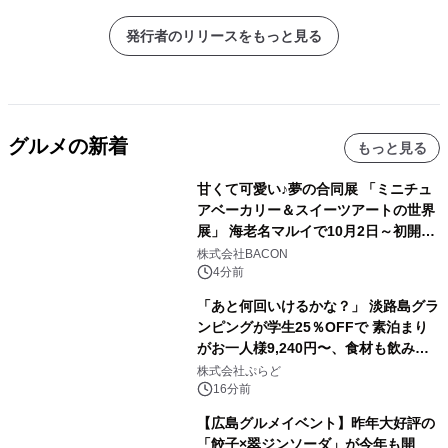
発行者のリリースをもっと見る
グルメの新着
もっと見る
甘くて可愛い♪夢の合同展 「ミニチュ
アベーカリー＆スイーツアートの世界
展」 海老名マルイで10月2日～初開
催！
株式会社BACON
4分前
「あと何回いけるかな？」 淡路島グラ
ンピングが学生25％OFFで 素泊まり
がお一人様9,240円〜、食材も飲み物
も持ち込み自由 「グランピングリゾー
株式会社ぷらど
ト Awaji」9月30日までの平日限定
16分前
【広島グルメイベント】昨年大好評の
「餃子×翠ジンソーダ」が今年も開