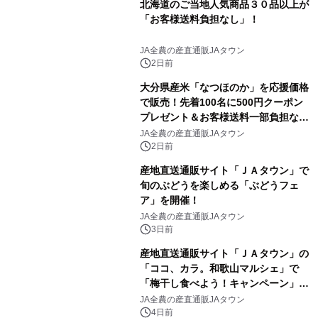
北海道のご当地人気商品３０品以上が
「お客様送料負担なし」！
JA全農の産直通販JAタウン
2日前
大分県産米「なつほのか」を応援価格
で販売！先着100名に500円クーポン
プレゼント＆お客様送料一部負担な
し！ＪＡタウンの「まるっと完食おお
JA全農の産直通販JAタウン
いた」でキャンペーン開催
2日前
産地直送通販サイト「ＪＡタウン」で
旬のぶどうを楽しめる「ぶどうフェ
ア」を開催！
JA全農の産直通販JAタウン
3日前
産地直送通販サイト「ＪＡタウン」の
「ココ、カラ。和歌山マルシェ」で
「梅干し食べよう！キャンペーン」を
開催！
JA全農の産直通販JAタウン
4日前