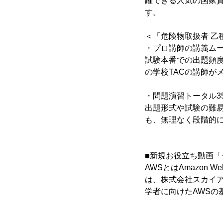
躍できる人気の国家資
す。
＜「危険物取扱者 乙
・プロ講師の講義ムービ
試験本番での出題頻
の学校TACの講師が
・問題演習トータル3
出題形式や試験の難
も、無理なく段階的
■新規お役立ち動画「
AWSとはAmazon 
は、株式会社スカイ
学者に向けたAWSの