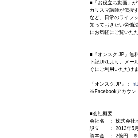
■「お役立ち動画」
カリスマ講師が伝授
など、日常のライフ
知っておきたい労働
にお気軽にご覧いた
■『オンスク.JP』無
下記URLより、メー
ぐにご利用いただけ
『オンスク.JP』：
ht
※Facebookアカ
■会社概要
会社名 ： 株式会社
設立 ： 2013年5
資本金 ： 2億円 ※T