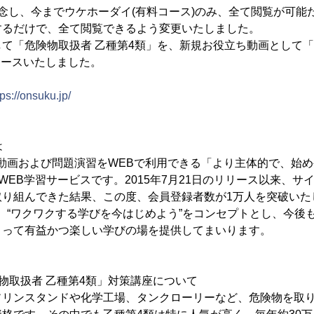
念し、今までウケホーダイ(有料コース)のみ、全て閲覧が可能
するだけで、全て閲覧できるよう変更いたしました。
て「危険物取扱者 乙種第4類」を、新規お役立ち動画として
リリースいたしました。
tps://onsuku.jp/
は
、動画および問題演習をWEBで利用できる「より主体的で、始
るWEB学習サービスです。2015年7月21日のリリース以来、
取り組んできた結果、この度、会員登録者数が1万人を突破いた
は、“ワクワクする学びを今はじめよう”をコンセプトとし、今後
とって有益かつ楽しい学びの場を提供してまいります。
物取扱者 乙種第4類」対策講座について
ソリンスタンドや化学工場、タンクローリーなど、危険物を取