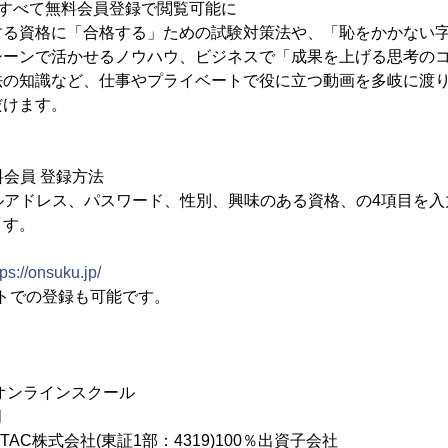
がすべて無料会員登録で閲覧可能に
する資格に「合格する」ための試験対策法や、「恥をかかない
シーンで活かせるノウハウ、ビジネスで「成果を上げる思考の
法の知識など、仕事やプライベートで役に立つ動画を多岐に渡
だけます。
料会員 登録方法
ルアドレス、パスワード、性別、興味のある資格、の4項目を
ます。
tps://onsuku.jp/
ウントでの登録も可能です。
オンラインスクール
月
AC株式会社(東証1部：4319)100％出資子会社