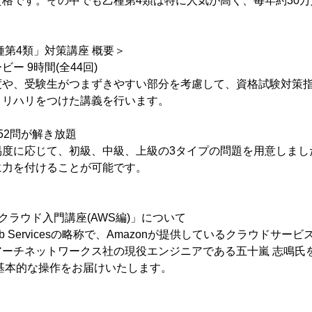
格です。その中でも乙種第4類は特に人気が高く、毎年約30
種第4類」対策講座 概要＞
ー 9時間(全44回)
度や、受験生がつまずきやすい部分を考慮して、資格試験対策
メリハリをつけた講義を行います。
52問が解き放題
易度に応じて、初級、中級、上級の3タイプの問題を用意しまし
に力を付けることが可能です。
クラウド入門講座(AWS編)」について
Web Servicesの略称で、Amazonが提供しているクラウドサ
アーチネットワークス社の現役エンジニアである五十嵐 志鳴氏
基本的な操作をお届けいたします。