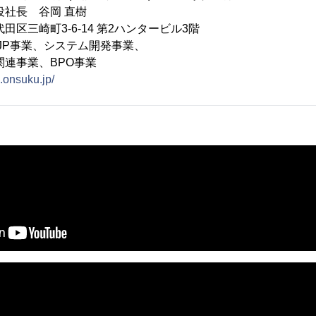
役社長 谷岡 直樹
田区三崎町3-6-14 第2ハンタービル3階
.JP事業、システム開発事業、
業、BPO事業
p.onsuku.jp/