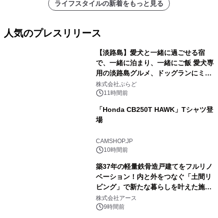
ライフスタイルの新着をもっと見る
人気のプレスリリース
【淡路島】愛犬と一緒に過ごせる宿
で、一緒に泊まり、一緒にご飯 愛犬専
用の淡路島グルメ、ドッグランにミニ
1
プール グランピングとトレーラーハウ
株式会社ぷらど
スの2施設で
11時間前
「Honda CB250T HAWK」Tシャツ登
場
2
CAMSHOP.JP
10時間前
築37年の軽量鉄骨造戸建てをフルリノ
ベーション！内と外をつなぐ「土間リ
ビング」で新たな暮らしを叶えた施工
3
事例を株式会社アースが公開
株式会社アース
9時間前