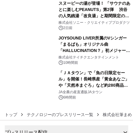
スヌーピーの湯が登場！ 「サウナのあ
とに楽しむPEANUTS」第2弾 渋谷
の人気銭湯「改良湯」と期間限定のコ
4
ラボレーション サウナイキタイコラ
株式会社ソニー・クリエイティブプロダクツ
ボグッズも発売決定！
2日前
JOYSOUND LIVER所属のVシンガー
「まるぱも」オリジナル曲
「HALLUCINATION？」初メジャー配
5
信リリース決定！
株式会社テイチクエンタテインメント
10時間前
「ＪＡタウン」で「魚の日限定セー
ル」を開催！長崎県産「黄金あなご」
や「天然本まぐろ」など約280商品を
6
販売！～毎月１０日の定例企画～
JA全農の産直通販JAタウン
6時間前
トップ
テクノロジーのプレスリリース一覧
株式会社筆まめ
プレスリリース配信