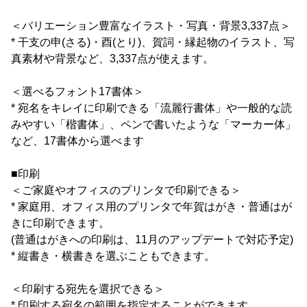
＜バリエーション豊富なイラスト・写真・背景3,337点＞
* 干支の申(さる)・酉(とり)、賀詞・縁起物のイラスト、写
真素材や背景など、3,337点が使えます。
＜選べるフォント17書体＞
* 宛名をキレイに印刷できる「流麗行書体」や一般的な読
みやすい「楷書体」、ペンで書いたような「マーカー体」
など、17書体から選べます
■印刷
＜ご家庭やオフィスのプリンタで印刷できる＞
* 家庭用、オフィス用のプリンタで年賀はがき・普通はが
きに印刷できます。
(普通はがきへの印刷は、11月のアップデートで対応予定)
* 縦書き・横書きを選ぶこともできます。
＜印刷する宛先を選択できる＞
* 印刷する宛名の範囲を指定することができます。