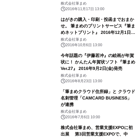
賀状』 2016年11月17日(木)サービス
株式会社筆まめ
開始
2016年11月17日 13:00
はがきの購入・印刷・投函までおまか
せ。 筆まめのプリントサービス『筆ま
めネットプリント』 2016年12月1日
(木)サービス開始
株式会社筆まめ
2016年10月6日 13:00
今年話題の『伊藤若冲』の絵画が年賀
状に！ かんたん年賀状ソフト『筆まめ
Ver.27』 2016年9月2日(金)発売
株式会社筆まめ
2016年8月23日 13:00
「筆まめクラウド住所録」と クラウド
名刺管理「CAMCARD BUSINESS」
が連携
株式会社筆まめ
2016年7月6日 10:00
株式会社筆まめ、営業支援EXPOに初
出展 第3回営業支援EXPOで、中