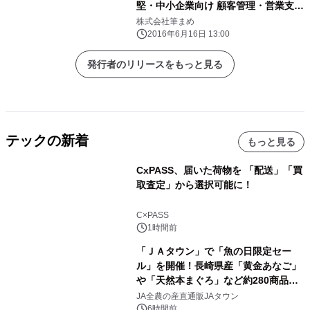
堅・中小企業向け 顧客管理・営業支援
ソリューションを展示、紹介
株式会社筆まめ
2016年6月16日 13:00
発行者のリリースをもっと見る
テックの新着
もっと見る
CxPASS、届いた荷物を 「配送」「買
取査定」から選択可能に！
C×PASS
1時間前
「ＪＡタウン」で「魚の日限定セー
ル」を開催！長崎県産「黄金あなご」
や「天然本まぐろ」など約280商品を
販売！～毎月１０日の定例企画～
JA全農の産直通販JAタウン
6時間前