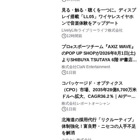
見る・触る・聴くを一つに。ディスプ
レイ搭載「LL05」ワイヤレスイヤホ
ンで音楽体験をアップデート
LivelyLifeライブリーライフ株式会社
12時間前
プロeスポーツチーム『AXIZ WAVE』
のPOP UP SHOPが2026年8月1日(土)
よりSHIBUYA TSUTAYA 6階 IP書店で
開催決定！！
株式会社ClaN Entertainment
1日前
コパッケージド・オプティクス
（CPO）市場、2035年28億8,700万米
ドルへ拡大、CAGR36.2％｜AIデータ
センター・高速光通信需要が成長を加
株式会社レポートオーシャン
速
1日前
北海道の採用代行「リクルーティブ」
体制強化！富良野・ニセコの人手不足
を解消