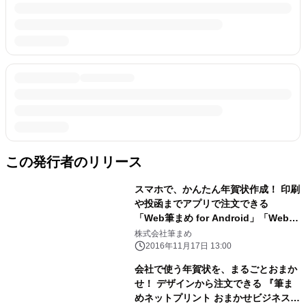
この発行者のリリース
スマホで、かんたん年賀状作成！ 印刷
や投函までアプリで注文できる
「Web筆まめ for Android」「Web筆
まめ for iPhone」を 無料で配信
株式会社筆まめ
2016年11月17日 13:00
会社で使う年賀状を、まるごとおまか
せ！ デザインから注文できる 『筆ま
めネットプリント おまかせビジネス年