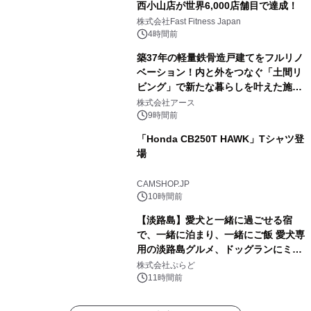
西小山店が世界6,000店舗目で達成！
株式会社Fast Fitness Japan
4時間前
築37年の軽量鉄骨造戸建てをフルリノ
ベーション！内と外をつなぐ「土間リ
ビング」で新たな暮らしを叶えた施工
事例を株式会社アースが公開
株式会社アース
9時間前
「Honda CB250T HAWK」Tシャツ登
場
CAMSHOP.JP
10時間前
【淡路島】愛犬と一緒に過ごせる宿
で、一緒に泊まり、一緒にご飯 愛犬専
用の淡路島グルメ、ドッグランにミニ
プール グランピングとトレーラーハウ
株式会社ぷらど
スの2施設で
11時間前