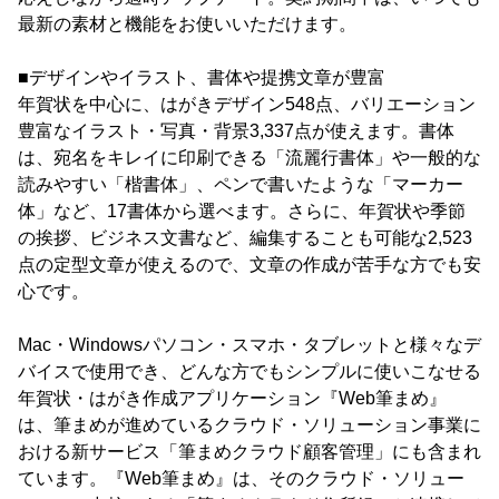
最新の素材と機能をお使いいただけます。
■デザインやイラスト、書体や提携文章が豊富
年賀状を中心に、はがきデザイン548点、バリエーション
豊富なイラスト・写真・背景3,337点が使えます。書体
は、宛名をキレイに印刷できる「流麗行書体」や一般的な
読みやすい「楷書体」、ペンで書いたような「マーカー
体」など、17書体から選べます。さらに、年賀状や季節
の挨拶、ビジネス文書など、編集することも可能な2,523
点の定型文章が使えるので、文章の作成が苦手な方でも安
心です。
Mac・Windowsパソコン・スマホ・タブレットと様々なデ
バイスで使用でき、どんな方でもシンプルに使いこなせる
年賀状・はがき作成アプリケーション『Web筆まめ』
は、筆まめが進めているクラウド・ソリューション事業に
おける新サービス「筆まめクラウド顧客管理」にも含まれ
ています。『Web筆まめ』は、そのクラウド・ソリュー