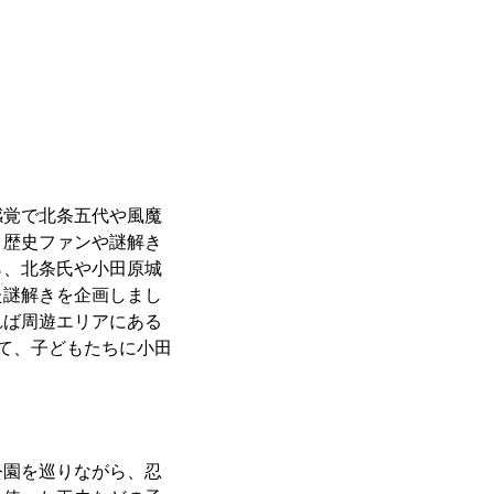
感覚で北条五代や風魔
、歴史ファンや謎解き
ら、北条氏や小田原城
た謎解きを企画しまし
れば周遊エリアにある
して、子どもたちに⼩⽥
公園を巡りながら、忍