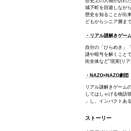
歴史上の人物が訪れ
城下町を回遊しなが
歴史を知ることが出
どもからシニア層ま
・リアル謎解きゲー
自分の「ひらめき」
謎や暗号を解くこと
街全体など"現実(リ
・NAZO×NAZO劇団
リアル謎解きゲーム
してはしゃげる物語
」し、インパクトあ
ストーリー