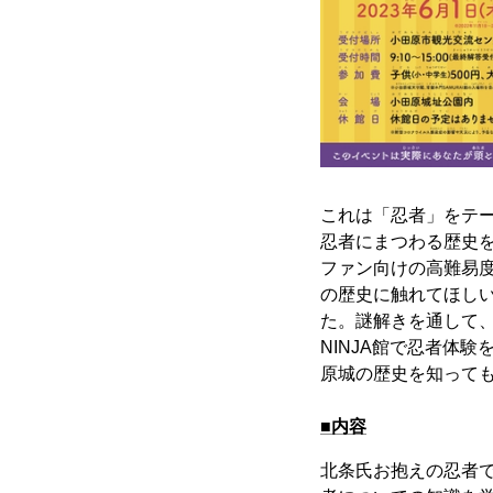
これは「忍者」をテ
忍者にまつわる歴史
ファン向けの高難易
の歴史に触れてほし
た。謎解きを通して
NINJA館で忍者体
原城の歴史を知って
■内容
北条氏お抱えの忍者