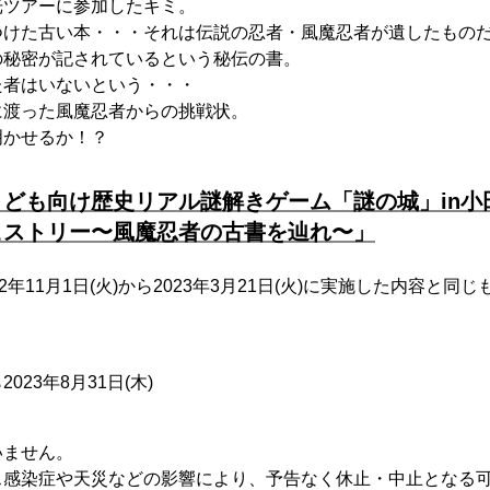
光ツアーに参加したキミ。
つけた古い本・・・それは伝説の忍者・風魔忍者が遺したもの
の秘密が記されているという秘伝の書。
た者はいないという・・・
に渡った風魔忍者からの挑戦状。
明かせるか！？
ども向け歴史リアル謎解きゲーム「謎の城」in小
ヒストリー〜風魔忍者の古書を辿れ〜」
2年11月1日(火)から2023年3月21日(火)に実施した内容と
2023年8月31日(木)
いません。
ス感染症や天災などの影響により、予告なく休止・中止となる