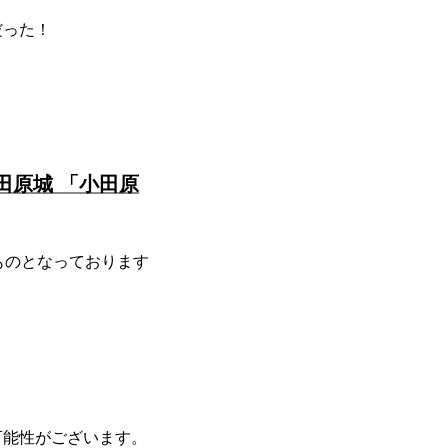
だった！
田原城 「小田原
同じものとなっております
可能性がございます。