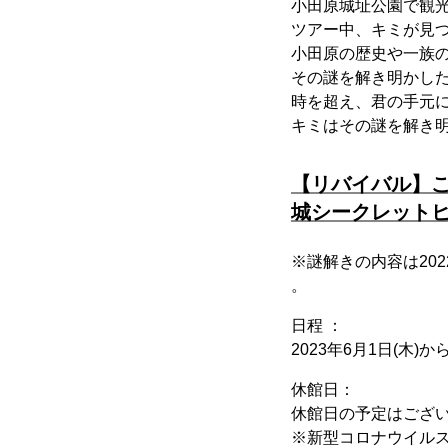
小田原城址公園で観
ツアー中、キミが見
小田原の歴史や一族
その謎を解き明かし
時を超え、君の手元
キミはその謎を解き
【リバイバル】こ
城シークレット
※謎解きの内容は202
。
日程 ：
2023年6月1日(木)から
休館日：
休館日の予定はござ
※新型コロナウイル