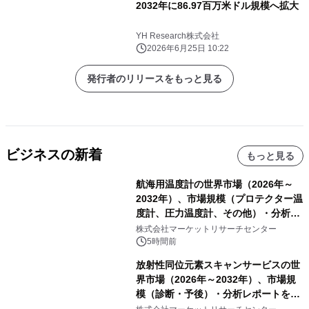
2032年に86.97百万米ドル規模へ拡大
YH Research株式会社
2026年6月25日 10:22
発行者のリリースをもっと見る
ビジネスの新着
もっと見る
航海用温度計の世界市場（2026年～
2032年）、市場規模（プロテクター温
度計、圧力温度計、その他）・分析レ
ポートを発表
株式会社マーケットリサーチセンター
5時間前
放射性同位元素スキャンサービスの世
界市場（2026年～2032年）、市場規
模（診断・予後）・分析レポートを発
表