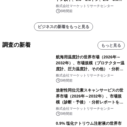
ン、3.5～5.0トン、その他）・分析レ
株式会社マーケットリサーチセンター
ポートを発表
6時間前
ビジネスの新着をもっと見る
調査の新着
もっと見る
航海用温度計の世界市場（2026年～
2032年）、市場規模（プロテクター温
度計、圧力温度計、その他）・分析レ
ポートを発表
株式会社マーケットリサーチセンター
5時間前
放射性同位元素スキャンサービスの世
界市場（2026年～2032年）、市場規
模（診断・予後）・分析レポートを発
表
株式会社マーケットリサーチセンター
5時間前
0.9% 塩化ナトリウム注射液の世界市