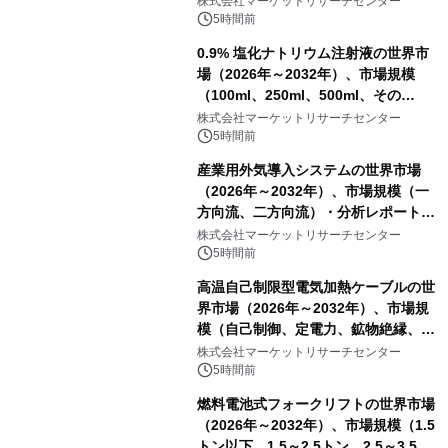
株式会社マーケットリサーチセンター
5時間前
0.9% 塩化ナトリウム注射液の世界市
場（2026年～2032年）、市場規模
（100ml、250ml、500ml、その
他）・分析レポートを発表
株式会社マーケットリサーチセンター
5時間前
産業用外気導入システムの世界市場
（2026年～2032年）、市場規模（一
方向流、二方向流）・分析レポートを
発表
株式会社マーケットリサーチセンター
5時間前
高温自己制限型電気加熱ケーブルの世
界市場（2026年～2032年）、市場規
模（自己制御、定電力、鉱物絶縁、表
皮効果）・分析レポートを発表
株式会社マーケットリサーチセンター
5時間前
燃料電池式フォークリフトの世界市場
（2026年～2032年）、市場規模（1.5
トン以下、1.5～2.5トン、2.5～3.5ト