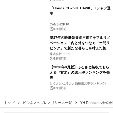
「Honda CB250T HAWK」Tシャツ登
場
4
CAMSHOP.JP
13時間前
築37年の軽量鉄骨造戸建てをフルリノ
ベーション！内と外をつなぐ「土間リ
ビング」で新たな暮らしを叶えた施工
5
事例を株式会社アースが公開
株式会社アース
12時間前
【2026年8月版】ふるさと納税でもら
える『玄米』の還元率ランキングを発
表
6
とくさと-ふるさと納税還元率ランキング-
16時間前
トップ
ビジネスのプレスリリース一覧
YH Research株式