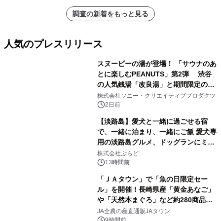
調査の新着をもっと見る
人気のプレスリリース
スヌーピーの湯が登場！ 「サウナのあ
とに楽しむPEANUTS」第2弾 渋谷
の人気銭湯「改良湯」と期間限定のコ
1
ラボレーション サウナイキタイコラ
株式会社ソニー・クリエイティブプロダクツ
ボグッズも発売決定！
2日前
【淡路島】愛犬と一緒に過ごせる宿
で、一緒に泊まり、一緒にご飯 愛犬専
用の淡路島グルメ、ドッグランにミニ
2
プール グランピングとトレーラーハウ
株式会社ぷらど
スの2施設で
13時間前
「ＪＡタウン」で「魚の日限定セー
ル」を開催！長崎県産「黄金あなご」
や「天然本まぐろ」など約280商品を
3
販売！～毎月１０日の定例企画～
JA全農の産直通販JAタウン
9時間前