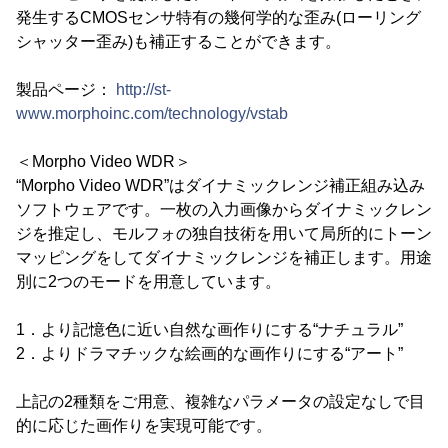
発生するCMOSセンサ特有の幾何学的な歪み(ローリング
シャッター歪み)も補正することができます。
製品ページ：
http://st-
www.morphoinc.com/technology/vstab
＜Morpho Video WDR＞
“Morpho Video WDR”はダイナミックレンジ補正組み込み
ソフトウェアです。一枚の入力画像からダイナミックレン
ジを推定し、モルフォの独自技術を用いて局所的にトーン
マッピングをしてダイナミックレンジを補正します。用途
別に2つのモードを用意しています。
1．より記憶色に近い自然な画作りにする“ナチュラル”
2．よりドラマチックな絵画的な画作りにする“アート”
上記の2種類をご用意、複雑なパラメータの設定なしで目
的に応じた画作りを実現可能です。