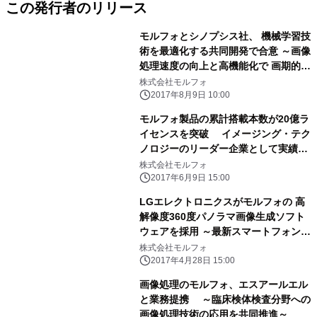
この発行者のリリース
モルフォとシノプシス社、 機械学習技
術を最適化する共同開発で合意 ～画像
処理速度の向上と高機能化で 画期的な
ソリューションを展開～
株式会社モルフォ
2017年8月9日 10:00
モルフォ製品の累計搭載本数が20億ラ
イセンスを突破 イメージング・テク
ノロジーのリーダー企業として実績を
拡大
株式会社モルフォ
2017年6月9日 15:00
LGエレクトロニクスがモルフォの 高
解像度360度パノラマ画像生成ソフト
ウェアを採用 ～最新スマートフォン
「LG G6」に 『Morpho Panorama
株式会社モルフォ
Giga Pixel(TM)』を搭載～
2017年4月28日 15:00
画像処理のモルフォ、エスアールエル
と業務提携 ～臨床検体検査分野への
画像処理技術の応用を共同推進～