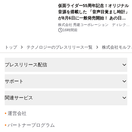
仮面ライダー55周年記念！オリジナル
音源を搭載した 「音声目覚まし時計」
が8月6日に一般発売開始！ あの日の
6
大興奮が今甦る
株式会社 秀建コーポレーション ディレクト
アートギャラリー
16時間前
トップ
テクノロジーのプレスリリース一覧
株式会社モルフ
プレスリリース配信
サポート
関連サービス
•
運営会社
•
パートナープログラム