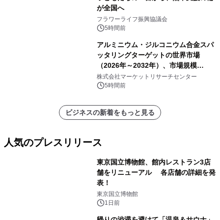
が全国へ
フラワーライフ振興協議会
5時間前
アルミニウム・ジルコニウム合金スパ
ッタリングターゲットの世界市場
（2026年～2032年）、市場規模
（0.995、0.999、その他）・分析レポ
株式会社マーケットリサーチセンター
ートを発表
5時間前
ビジネスの新着をもっと見る
人気のプレスリリース
東京国立博物館、館内レストラン3店
舗をリニューアル 各店舗の詳細を発
表！
1
東京国立博物館
1日前
帰りの渋滞を避けて「温泉＆サウナ」