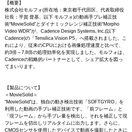
【概要】
株式会社モルフォ(所在地：東京都千代田区、代表取締役
社長：平賀 督基、以下 モルフォ)の動画手ブレ補正技
術“MovieSolid”とダイナミックレンジ補正技術“Morpho
Video WDR”が、Cadence Design Systems, Inc.(以下
Cadence)の「Tensilica Vision P5」へ搭載されました。こ
れにより、従来のCPUにおける画像処理速度と比べて、
約3倍～7.8倍の処理効率化を実現しました。モルフォは、
Cadenceの戦略的パートナーとして、シェア拡大を図っ
てまいります。
【製品について】
＜MovieSolid＞
“MovieSolid”は、独自の動き検出技術「SOFTGYRO」を
利用した動画の手ブレ補正技術です。「前フレーム」と
「現フレーム」から手ブレ量を検出し、それを補正して現
フレームを切出しリアルタイムに出力します。さらに、
CMOSセンサを使用したデバイスで動画を撮影したときに