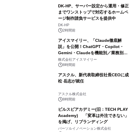
DK-HP、サーバー設定から運用・修正
までワンストップで対応するホームペ
ージ制作請負サービスを提供中
DK-HP
2時間前
アイスマイリー、「Claude徹底解
説」を公開！ChatGPT・Copilot・
Gemini・Claudeを機能別／業務別に
比較―自社に合う生成AIの選び方がわ
株式会社アイスマイリー
かる実践ガイド
8時間前
アスクル、新代表取締役社長CEOに成
松 岳志が就任
アスクル株式会社
8時間前
ビルスピアカデミー(旧：TECH PLAY
Academy) 「変革は外注できない」
を掲げ、リブランディング
パーソルイノベーション株式会社