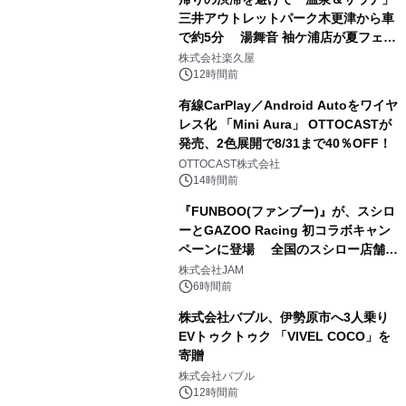
三井アウトレットパーク木更津から車
で約5分 湯舞音 袖ケ浦店が夏フェア
2
メニューを提供
株式会社楽久屋
12時間前
有線CarPlay／Android Autoをワイヤ
レス化 「Mini Aura」 OTTOCASTが
発売、2色展開で8/31まで40％OFF！
3
OTTOCAST株式会社
14時間前
『FUNBOO(ファンブー)』が、スシロ
ーとGAZOO Racing 初コラボキャン
ペーンに登場 全国のスシロー店舗で
4
GR 4車種の FUNBOO(ミニカー)付き
株式会社JAM
メニューが展開されます
6時間前
株式会社バブル、伊勢原市へ3人乗り
EVトゥクトゥク 「VIVEL COCO」を
寄贈
5
株式会社バブル
12時間前