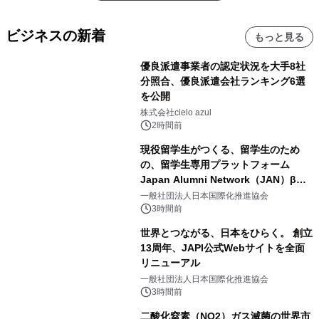
ビジネスの新着
もっと見る
優良派遣事業者の認定状況を大手8社
分照合、優良派遣会社ランキング6選
を公開
株式会社cielo azul
2時間前
現役留学生がつくる、留学生のため
の、留学生専用プラットフォーム
Japan Alumni Network（JAN）β版
をリリース
一般社団法人日本国際化推進協会
3時間前
世界とつながる、日本をひらく。 創立
13周年、JAPI公式Webサイトを全面
リニューアル
一般社団法人日本国際化推進協会
3時間前
二酸化窒素（NO2）ガス滅菌の世界市