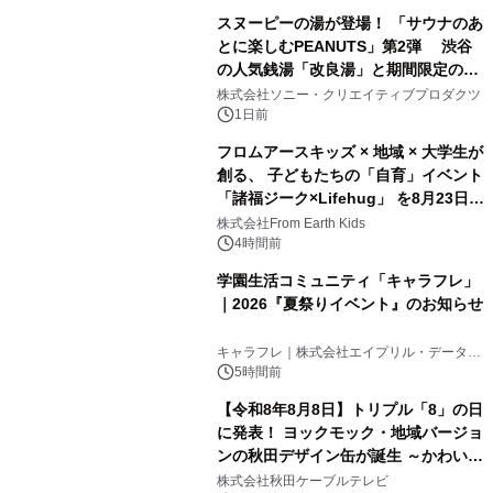
スヌーピーの湯が登場！ 「サウナのあ
とに楽しむPEANUTS」第2弾 渋谷
の人気銭湯「改良湯」と期間限定のコ
1
ラボレーション サウナイキタイコラ
株式会社ソニー・クリエイティブプロダクツ
ボグッズも発売決定！
1日前
フロムアースキッズ × 地域 × 大学生が
創る、 子どもたちの「自育」イベント
「諸福ジーク×Lifehug」 を8月23日
2
(日)開催
株式会社From Earth Kids
4時間前
学園生活コミュニティ「キャラフレ」
｜2026『夏祭りイベント』のお知らせ
3
キャラフレ｜株式会社エイプリル・データ・
デザインズ
5時間前
【令和8年8月8日】トリプル「8」の日
に発表！ ヨックモック・地域バージョ
ンの秋田デザイン缶が誕生 ～かわいい
4
秋田犬の子犬と秋田の四季と名所を巡
株式会社秋田ケーブルテレビ