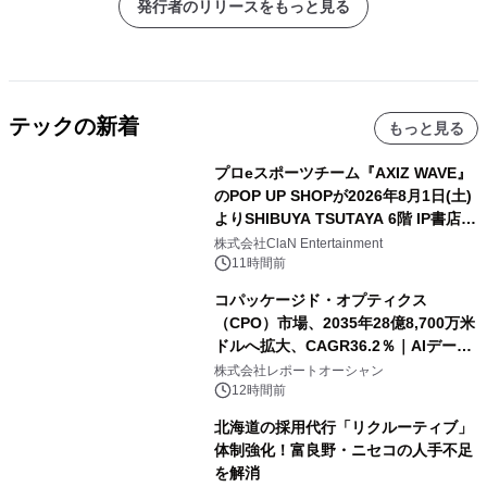
発行者のリリースをもっと見る
テックの新着
もっと見る
プロeスポーツチーム『AXIZ WAVE』
のPOP UP SHOPが2026年8月1日(土)
よりSHIBUYA TSUTAYA 6階 IP書店で
開催決定！！
株式会社ClaN Entertainment
11時間前
コパッケージド・オプティクス
（CPO）市場、2035年28億8,700万米
ドルへ拡大、CAGR36.2％｜AIデータ
センター・高速光通信需要が成長を加
株式会社レポートオーシャン
速
12時間前
北海道の採用代行「リクルーティブ」
体制強化！富良野・ニセコの人手不足
を解消