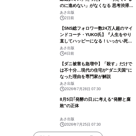
のに進めない」がなくなる 思考渋滞か
ら抜け出す方法』2026年8月25日
あさ出版
（火）発売
2日前
【SNS総フォロワー数24万人超のマイ
ンドコーチ・YUKO氏】『人生をやり
直してハッピーになる！いっかい死ん
でみる』2026年8月24日（月）発刊
あさ出版
4日前
【ダニ被害も急増中】「殺す」だけで
は不十分…現代の住宅が“ダニ天国”に
なった理由を専門家が解説
あさ出版
2026年7月28日 07:30
8月5日｢発酵の日｣に考える“発酵と腐
敗”の正体
あさ出版
2026年7月25日 07:30