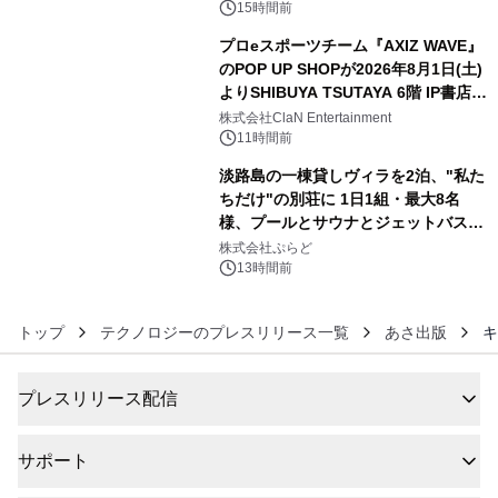
るパッケージ～ 9月1日(火)秋田県内で
15時間前
販売開始
プロeスポーツチーム『AXIZ WAVE』
のPOP UP SHOPが2026年8月1日(土)
よりSHIBUYA TSUTAYA 6階 IP書店で
5
開催決定！！
株式会社ClaN Entertainment
11時間前
淡路島の一棟貸しヴィラを2泊、"私た
ちだけ"の別荘に 1日1組・最大8名
様、プールとサウナとジェットバス付
6
きで Villa Mon Temps AWAJIの連泊
株式会社ぷらど
素泊りプラン
13時間前
トップ
テクノロジーのプレスリリース一覧
あさ出版
キ
プレスリリース配信
サポート