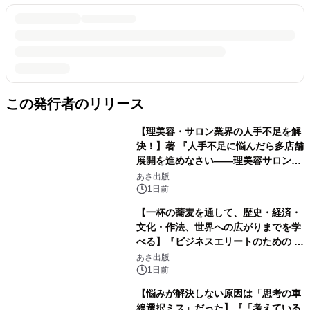
この発行者のリリース
【理美容・サロン業界の人手不足を解
決！】著 『人手不足に悩んだら多店舗
展開を進めなさい――理美容サロン
「多店舗展開」の教科書』2026年8月
あさ出版
24日（月）発売
1日前
【一杯の蕎麦を通して、歴史・経済・
文化・作法、世界への広がりまでを学
べる】『ビジネスエリートのための 教
養としての蕎麦』2026年8月25日
あさ出版
（火）発売
1日前
【悩みが解決しない原因は「思考の車
線選択ミス」だった】『「考えている