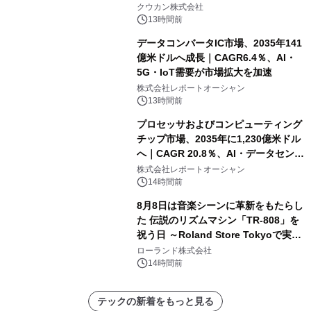
クウカン株式会社
13時間前
データコンバータIC市場、2035年141
億米ドルへ成長｜CAGR6.4％、AI・
5G・IoT需要が市場拡大を加速
株式会社レポートオーシャン
13時間前
プロセッサおよびコンピューティング
チップ市場、2035年に1,230億米ドル
へ｜CAGR 20.8％、AI・データセンタ
ー需要が成長を牽引
株式会社レポートオーシャン
14時間前
8月8日は音楽シーンに革新をもたらし
た 伝説のリズムマシン「TR-808」を
祝う日 ～Roland Store Tokyoで実機
を展示しての 記念キャンペーンを開
ローランド株式会社
催 英国ラジオ「NTS」の 特別プログ
14時間前
ラムや、「TR-808」を愛する伝説的
アーティストを フィーチャーしたアニ
テックの新着をもっと見る
メーションを公開～