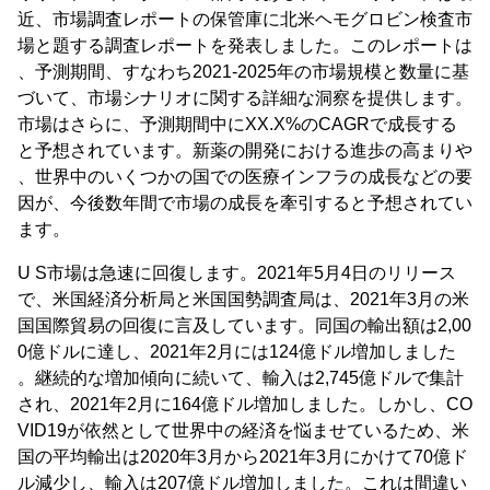
近、市場調査レポートの保管庫に北米ヘモグロビン検査市
場と題する調査レポートを発表しました。このレポートは
、予測期間、すなわち2021-2025年の市場規模と数量に基
づいて、市場シナリオに関する詳細な洞察を提供します。
市場はさらに、予測期間中にXX.X%のCAGRで成長する
と予想されています。新薬の開発における進歩の高まりや
、世界中のいくつかの国での医療インフラの成長などの要
因が、今後数年間で市場の成長を牽引すると予想されてい
ます。
U S市場は急速に回復します。2021年5月4日のリリース
で、米国経済分析局と米国国勢調査局は、2021年3月の米
国国際貿易の回復に言及しています。同国の輸出額は2,00
0億ドルに達し、2021年2月には124億ドル増加しました
。継続的な増加傾向に続いて、輸入は2,745億ドルで集計
され、2021年2月に164億ドル増加しました。しかし、CO
VID19が依然として世界中の経済を悩ませているため、米
国の平均輸出は2020年3月から2021年3月にかけて70億ド
ル減少し、輸入は207億ドル増加しました。これは間違い