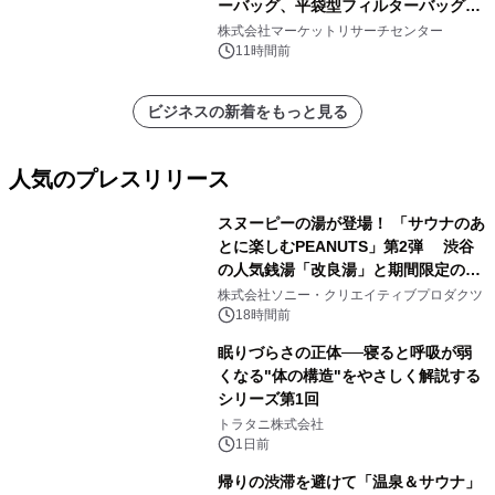
ーバッグ、平袋型フィルターバッグ、
プリーツフィルターバッグ、その
株式会社マーケットリサーチセンター
他）・分析レポートを発表
11時間前
ビジネスの新着をもっと見る
人気のプレスリリース
スヌーピーの湯が登場！ 「サウナのあ
とに楽しむPEANUTS」第2弾 渋谷
の人気銭湯「改良湯」と期間限定のコ
1
ラボレーション サウナイキタイコラ
株式会社ソニー・クリエイティブプロダクツ
ボグッズも発売決定！
18時間前
眠りづらさの正体──寝ると呼吸が弱
くなる"体の構造"をやさしく解説する
シリーズ第1回
2
トラタニ株式会社
1日前
帰りの渋滞を避けて「温泉＆サウナ」