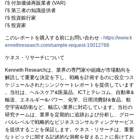
ï'§ 付加価値再販業者 (VAR)
ï'§ 第三者の知識提供者
ï'§ 投資銀行家
ï'§ 投資家
このレポートを購入する前にお問い合わせ -
https://www.k
ennethresearch.com/sample-request-10012768
ケネス・リサーチについて
Kenneth Researchは、業界の専門家や組織が市場動向を
解読して重要な決定を下し、戦略を計画するのに役立つス
ケジュールされたシンジケートレポートを提供しています
。当社は、ヘルスケア&医薬品、ICTとテレコム、自動車&
輸送、エネルギー&パワー、化学、日用消費財&食品、航
空宇宙&防衛など、幅広い業界に対応しています。当社の
研究チームは、業界を定期的に追跡および分析し、グロー
バルレベルで戦略的なビジネスコンサルティングサービス
を提供することを保証します。ケネス・リサーチは、重要
なトピックに関する記述的な洞察を捉えることに長けてお