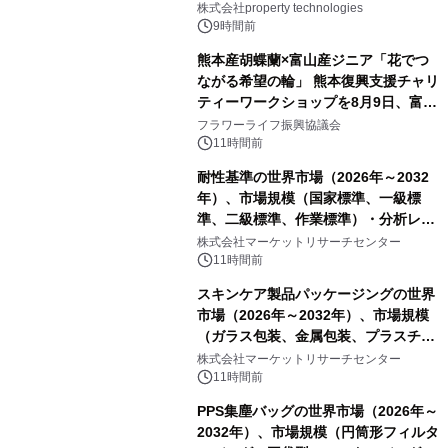
PropTechはどう組み替えるか）｜
株式会社property technologies
PropTech-Lab
9時間前
熊本産胡蝶蘭×富山産ジニア「花でつ
ながる希望の輪」 熊本復興支援チャリ
ティーワークショップを8月9日、富
山・射水で開催
フラワーライフ振興協議会
11時間前
耐性基準の世界市場（2026年～2032
年）、市場規模（国家標準、一級標
準、二級標準、作業標準）・分析レポ
ートを発表
株式会社マーケットリサーチセンター
11時間前
スキンケア製品パッケージングの世界
市場（2026年～2032年）、市場規模
（ガラス包装、金属包装、プラスチッ
ク包装、その他）・分析レポートを発
株式会社マーケットリサーチセンター
表
11時間前
PPS集塵バッグの世界市場（2026年～
2032年）、市場規模（円筒形フィルタ