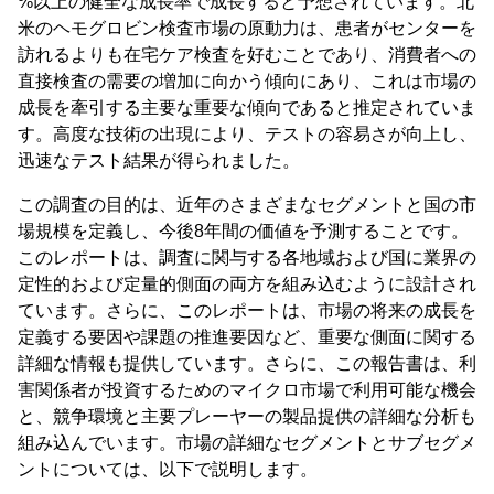
%以上の健全な成長率で成長すると予想されています。北
米のヘモグロビン検査市場の原動力は、患者がセンターを
訪れるよりも在宅ケア検査を好むことであり、消費者への
直接検査の需要の増加に向かう傾向にあり、これは市場の
成長を牽引する主要な重要な傾向であると推定されていま
す。高度な技術の出現により、テストの容易さが向上し、
迅速なテスト結果が得られました。
この調査の目的は、近年のさまざまなセグメントと国の市
場規模を定義し、今後8年間の価値を予測することです。
このレポートは、調査に関与する各地域および国に業界の
定性的および定量的側面の両方を組み込むように設計され
ています。さらに、このレポートは、市場の将来の成長を
定義する要因や課題の推進要因など、重要な側面に関する
詳細な情報も提供しています。さらに、この報告書は、利
害関係者が投資するためのマイクロ市場で利用可能な機会
と、競争環境と主要プレーヤーの製品提供の詳細な分析も
組み込んでいます。市場の詳細なセグメントとサブセグメ
ントについては、以下で説明します。