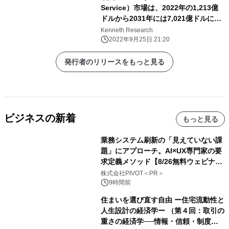
Service）市場は、2022年の1,213億
ドルから2031年には7,021億ドルに達
し、予測期間中のCAGRは18.82%に達
Kenneth Research
すると予想。
2022年9月25日 21:20
発行者のリリースをもっと見る
ビジネスの新着
もっと見る
業務システム刷新の「見えていない課
題」にアプローチ。AI×UX専門家の要
求定義メソッド【8/26無料ウェビナ
ー】株式会社PIVOT
株式会社PIVOT＜PR＞
9時間前
住まいを選び直す自由 ー住宅流動性と
人生設計の経済学ー （第４回：取引の
重さの経済学──情報・信頼・制度を