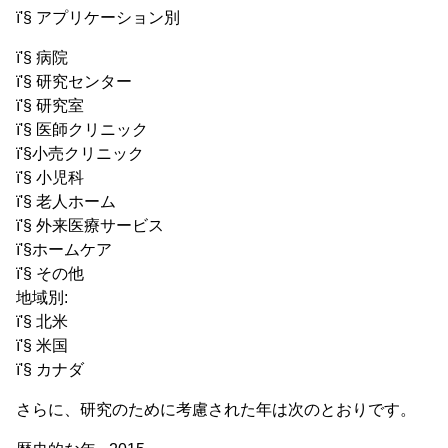
ï'§ アプリケーション別
ï'§ 病院
ï'§ 研究センター
ï'§ 研究室
ï'§ 医師クリニック
ï'§小売クリニック
ï'§ 小児科
ï'§ 老人ホーム
ï'§ 外来医療サービス
ï'§ホームケア
ï'§ その他
地域別:
ï'§ 北米
ï'§ 米国
ï'§ カナダ
さらに、研究のために考慮された年は次のとおりです。