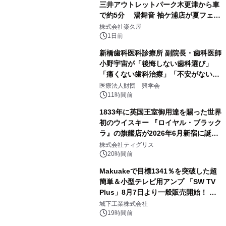
三井アウトレットパーク木更津から車
で約5分 湯舞音 袖ケ浦店が夏フェア
3
メニューを提供
株式会社楽久屋
1日前
新橋歯科医科診療所 副院長・歯科医師
小野宇宙が「後悔しない歯科選び」
「痛くない歯科治療」「不安がない治
4
療計画」をテーマに専門監修
医療法人財団 興学会
11時間前
1833年に英国王室御用達を賜った世界
初のウイスキー 『ロイヤル・ブラック
ラ』の旗艦店が2026年6月新宿に誕
5
生 バカルディ ジャパンと連携した
株式会社ティグリス
没入型バー「BAR Arca」
20時間前
Makuakeで目標1341％を突破した超
簡単＆小型テレビ用アンプ 「SW TV
Plus」8月7日より一般販売開始！ ケ
6
ーブル1本つなぐだけ、テレビの音が
城下工業株式会社
ぐっと豊かに
19時間前