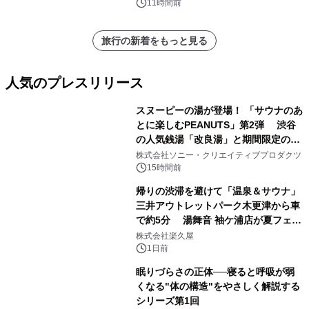
11時間前
旅行の新着をもっと見る
人気のプレスリリース
スヌーピーの湯が登場！ 「サウナのあ
とに楽しむPEANUTS」第2弾 渋谷
の人気銭湯「改良湯」と期間限定のコ
1
ラボレーション サウナイキタイコラ
株式会社ソニー・クリエイティブプロダクツ
ボグッズも発売決定！
15時間前
帰りの渋滞を避けて「温泉＆サウナ」
三井アウトレットパーク木更津から車
で約5分 湯舞音 袖ケ浦店が夏フェア
2
メニューを提供
株式会社楽久屋
1日前
眠りづらさの正体──寝ると呼吸が弱
くなる"体の構造"をやさしく解説する
シリーズ第1回