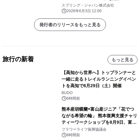
スプリング・ジャパン株式会社
2026年6月3日 12:00
発行者のリリースをもっと見る
旅行の新着
もっと見る
【高知から世界へ】トップランナーと
一緒に走るトレイルランニングイベン
トを高知で8月29日（土）開催
BUDO
6時間前
熊本産胡蝶蘭×富山産ジニア「花でつ
ながる希望の輪」 熊本復興支援チャリ
ティーワークショップを8月9日、富
山・射水で開催
フラワーライフ振興協議会
8時間前