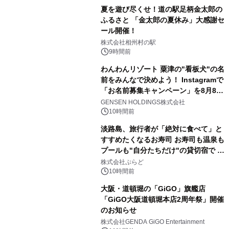
夏を遊び尽くせ！道の駅足柄金太郎の
ふるさと 「金太郎の夏休み」大感謝セ
ール開催！
株式会社相州村の駅
9時間前
わんわんリゾート 粟津の"看板犬"の名
前をみんなで決めよう！ Instagramで
「お名前募集キャンペーン」を8月8日
(土)より開催
GENSEN HOLDINGS株式会社
10時間前
淡路島、旅行者が「絶対に食べて」と
すすめたくなるお寿司 お寿司も温泉も
プールも"自分たちだけ"の貸切宿で 1
日1組限定「岩屋温泉 絵島別庭 海と
株式会社ぷらど
森」の握り寿司プラン
10時間前
大阪・道頓堀の「GiGO」旗艦店
「GiGO大阪道頓堀本店2周年祭」開催
のお知らせ
株式会社GENDA GiGO Entertainment