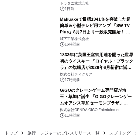
3
トラタニ株式会社
1日前
Makuakeで目標1341％を突破した超
簡単＆小型テレビ用アンプ 「SW TV
Plus」8月7日より一般販売開始！ ケ
4
ーブル1本つなぐだけ、テレビの音が
城下工業株式会社
ぐっと豊かに
16時間前
1833年に英国王室御用達を賜った世界
初のウイスキー 『ロイヤル・ブラック
ラ』の旗艦店が2026年6月新宿に誕
5
生 バカルディ ジャパンと連携した
株式会社ティグリス
没入型バー「BAR Arca」
17時間前
GiGOのクレーンゲーム専門店が埼
玉・草加に誕生 「GiGOクレーンゲー
ムオアシス草加セーモンプラザ」
6
2026年8月7日(金)10時グランドオープ
株式会社GENDA GiGO Entertainment
ン
11時間前
トップ
旅行・レジャーのプレスリリース一覧
スプリング・