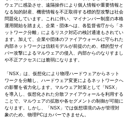
ウェアに感染させ、遠隔操作により個人情報や重要情報と
なる知的財産、機密情報を不正取得する標的型攻撃は社会
問題化しています。これに伴い、マイナンバー制度の本格
運用開始を踏まえ、企業・団体へは、各監督省庁から「ネ
ットワーク分離」によるリスク対応の検討通達もされてい
ます。加えて、企業や団体のファイアウォールに守られた
内部ネットワークは信頼モデルが前提のため、標的型サイ
バー攻撃によるマルウェアの侵入、内部からのなりすまし
や不正アクセスには脆弱になります。
「NSX」は、仮想化により物理ハードウェアからネット
ワークを分離し、ハードウェア変更によるネットワークへ
の影響を省力化します。マルウェア対策として「NSX」
を導入し、仮想化された分散ファイアウォールを利用する
ことで、マルウェアの拡散や各セグメントの制御が可能に
なります。しかし、「NSX」では仮想環境のみが管理対
象のため、物理PCはカバーできません。