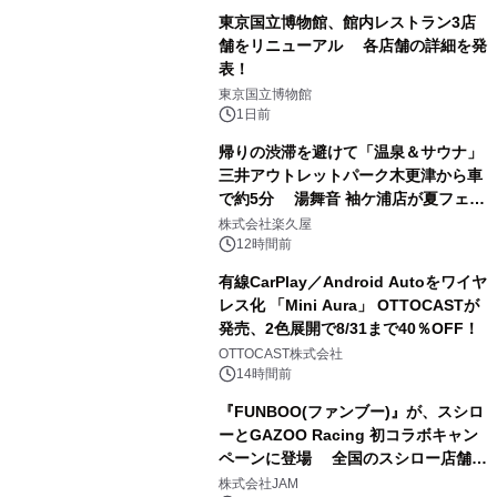
東京国立博物館、館内レストラン3店
舗をリニューアル 各店舗の詳細を発
表！
1
東京国立博物館
1日前
帰りの渋滞を避けて「温泉＆サウナ」
三井アウトレットパーク木更津から車
で約5分 湯舞音 袖ケ浦店が夏フェア
2
メニューを提供
株式会社楽久屋
12時間前
有線CarPlay／Android Autoをワイヤ
レス化 「Mini Aura」 OTTOCASTが
発売、2色展開で8/31まで40％OFF！
3
OTTOCAST株式会社
14時間前
『FUNBOO(ファンブー)』が、スシロ
ーとGAZOO Racing 初コラボキャン
ペーンに登場 全国のスシロー店舗で
4
GR 4車種の FUNBOO(ミニカー)付き
株式会社JAM