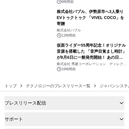
メニューが展開されます
6時間前
株式会社バブル、伊勢原市へ3人乗り
EVトゥクトゥク 「VIVEL COCO」を
寄贈
5
株式会社バブル
12時間前
仮面ライダー55周年記念！オリジナル
音源を搭載した 「音声目覚まし時計」
が8月6日に一般発売開始！ あの日の
6
大興奮が今甦る
株式会社 秀建コーポレーション ディレクト
アートギャラリー
16時間前
トップ
テクノロジーのプレスリリース一覧
ジャパンシステム
プレスリリース配信
サポート