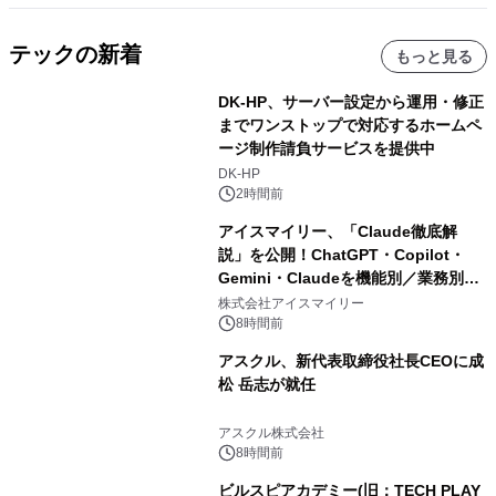
テックの新着
もっと見る
DK-HP、サーバー設定から運用・修正
までワンストップで対応するホームペ
ージ制作請負サービスを提供中
DK-HP
2時間前
アイスマイリー、「Claude徹底解
説」を公開！ChatGPT・Copilot・
Gemini・Claudeを機能別／業務別に
比較―自社に合う生成AIの選び方がわ
株式会社アイスマイリー
かる実践ガイド
8時間前
アスクル、新代表取締役社長CEOに成
松 岳志が就任
アスクル株式会社
8時間前
ビルスピアカデミー(旧：TECH PLAY