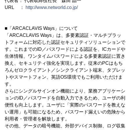
代表者： 代表取締役社長 森田 晶一
URL ：
http://www.networld.co.jp/
■「ARCACLAVIS Ways」について
「ARCACLAVIS Ways」は、多要素認証・マルチプラッ
トフォームに対応した認証セキュリティソリューションで
す。これまでのID／パスワードによる認証を、ICカードや
生体情報、ワンタイムパスワードによる多要素認証に置き
換え、セキュリティ強化を実現します。従来のPCはもち
ろんゼロクライアント／シンクライアント端末、タブレッ
トやスマートフォン、英語OS環境でもご利用いただけま
す。
さらにシングルサインオン機能により、業務アプリケーシ
ョンのID／パスワードを自動入力できるため、ユーザの利
便性も向上します。ユーザに「実際のパスワードを教えな
い運用」も可能になるため、パスワード漏えいの危険から
利用者・管理者を解放します。
その他、データの暗号機能、外部デバイス制御、ログ収集