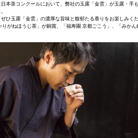
た日本茶コンクールにおいて、弊社の玉露「金雲」が玉露・手
た。
、ぜひ玉露「金雲」の濃厚な旨味と馥郁たる香りをお楽しみく
かりがねほうじ茶」が銅賞、「福寿園 京都ごこう」、「みかん