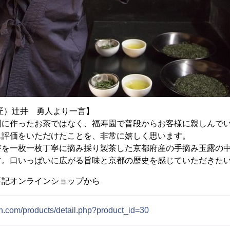
匠）辻井 勇人より一言】
別に作ったお茶ではなく、福寿園で普段からお客様に親しんで
も評価をいただけたことを、非常に嬉しく思います。
芽を一枚一枚丁寧に摘み採り製茶した京都府産の手摘み玉露の
す。口いっぱいに広がる旨味と京都の歴史を感じていただき
下記オンラインショップから
en.com/products/detail.php?product_id=30