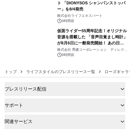
ト 「DIONYSOS シャンパンストッパ
ー」を8/4発売
5
株式会社ライフエキスパート
4時間前
仮面ライダー55周年記念！オリジナル
音源を搭載した 「音声目覚まし時計」
が8月6日に一般発売開始！ あの日の
6
大興奮が今甦る
株式会社 秀建コーポレーション ディレクト
アートギャラリー
6時間前
トップ
ライフスタイルのプレスリリース一覧
ローズギャラ
プレスリリース配信
サポート
関連サービス