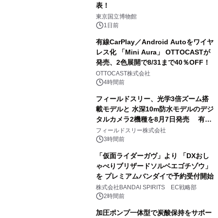
表！
1
東京国立博物館
1日前
有線CarPlay／Android Autoをワイヤ
レス化 「Mini Aura」 OTTOCASTが
発売、2色展開で8/31まで40％OFF！
2
OTTOCAST株式会社
4時間前
フィールドスリー、光学3倍ズーム搭
載モデルと 水深10m防水モデルのデジ
タルカメラ2機種を8月7日発売 有効
3
約1300万画素、用途別に選べるコンデ
フィールドスリー株式会社
ジ新登場
3時間前
「仮面ライダーガヴ」より 「DXおし
ゃべりブリザードソルベエゴチゾウ」
を プレミアムバンダイで予約受付開始
4
株式会社BANDAI SPIRITS EC戦略部
2時間前
加圧ポンプ一体型で炭酸保持をサポー