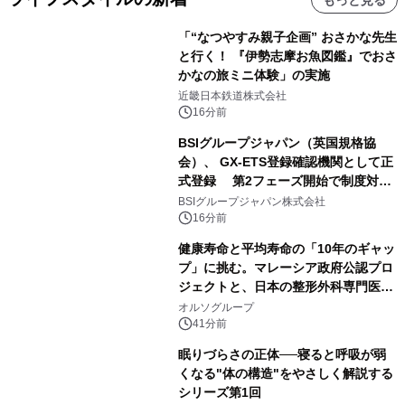
もっと見る
「“なつやすみ親子企画” おさかな先生
と行く！ 『伊勢志摩お魚図鑑』でおさ
かなの旅ミニ体験」の実施
近畿日本鉄道株式会社
16分前
BSIグループジャパン（英国規格協
会）、 GX-ETS登録確認機関として正
式登録 第2フェーズ開始で制度対応
が義務化、 企業の対応はどう変わるの
BSIグループジャパン株式会社
か？ 法的拘束力をもつGX-ETSの実
16分前
務ポイント解説セミナーの アーカイブ
健康寿命と平均寿命の「10年のギャッ
動画を公開中
プ」に挑む。マレーシア政府公認プロ
ジェクトと、日本の整形外科専門医が
サステナブルな「エシカル・ツバメの
オルソグループ
巣」の共同臨床検証を開始
41分前
眠りづらさの正体──寝ると呼吸が弱
くなる"体の構造"をやさしく解説する
シリーズ第1回