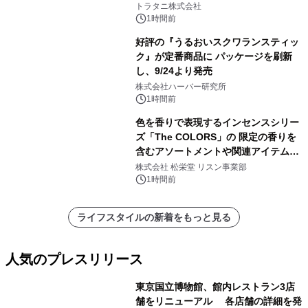
トラタニ株式会社
1時間前
好評の『うるおいスクワランスティッ
ク』が定番商品に パッケージを刷新
し、9/24より発売
株式会社ハーバー研究所
1時間前
色を香りで表現するインセンスシリー
ズ「The COLORS」の 限定の香りを
含むアソートメントや関連アイテムを
8月6日発売
株式会社 松栄堂 リスン事業部
1時間前
ライフスタイルの新着をもっと見る
人気のプレスリリース
東京国立博物館、館内レストラン3店
舗をリニューアル 各店舗の詳細を発