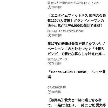
医療法人社団信亮会戸塚西口さとう内科
2時間前
【エニタイムフィットネス 国内の会員
数120万人突破】グランドオープンの
西小山店が世界6,000店舗目で達成！
株式会社Fast Fitness Japan
2時間前
築37年の軽量鉄骨造戸建てをフルリノ
ベーション！内と外をつなぐ「土間リ
ビング」で新たな暮らしを叶えた施工
事例を株式会社アースが公開
株式会社アース
7時間前
「Honda CB250T HAWK」Tシャツ登
場
CAMSHOP.JP
8時間前
【淡路島】愛犬と一緒に過ごせる宿
で、一緒に泊まり、一緒にご飯 愛犬専