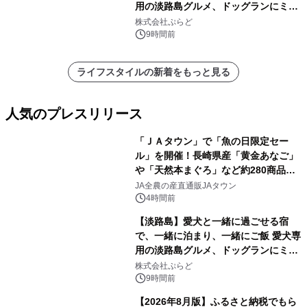
用の淡路島グルメ、ドッグランにミニ
プール グランピングとトレーラーハウ
株式会社ぷらど
スの2施設で
9時間前
ライフスタイルの新着をもっと見る
人気のプレスリリース
「ＪＡタウン」で「魚の日限定セー
ル」を開催！長崎県産「黄金あなご」
や「天然本まぐろ」など約280商品を
1
販売！～毎月１０日の定例企画～
JA全農の産直通販JAタウン
4時間前
【淡路島】愛犬と一緒に過ごせる宿
で、一緒に泊まり、一緒にご飯 愛犬専
用の淡路島グルメ、ドッグランにミニ
2
プール グランピングとトレーラーハウ
株式会社ぷらど
スの2施設で
9時間前
【2026年8月版】ふるさと納税でもら