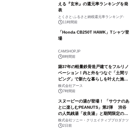
える『玄米』の還元率ランキングを発
表
3
とくさと-ふるさと納税還元率ランキング-
11時間前
「Honda CB250T HAWK」Tシャツ登
場
4
CAMSHOP.JP
8時間前
築37年の軽量鉄骨造戸建てをフルリノ
ベーション！内と外をつなぐ「土間リ
ビング」で新たな暮らしを叶えた施工
5
事例を株式会社アースが公開
株式会社アース
7時間前
スヌーピーの湯が登場！ 「サウナのあ
とに楽しむPEANUTS」第2弾 渋谷
の人気銭湯「改良湯」と期間限定のコ
6
ラボレーション サウナイキタイコラ
株式会社ソニー・クリエイティブプロダクツ
ボグッズも発売決定！
2日前