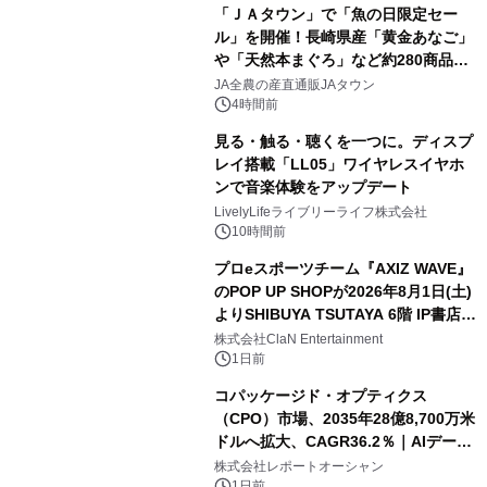
「ＪＡタウン」で「魚の日限定セー
ル」を開催！長崎県産「黄金あなご」
や「天然本まぐろ」など約280商品を
販売！～毎月１０日の定例企画～
JA全農の産直通販JAタウン
4時間前
見る・触る・聴くを一つに。ディスプ
レイ搭載「LL05」ワイヤレスイヤホ
ンで音楽体験をアップデート
LivelyLifeライブリーライフ株式会社
10時間前
プロeスポーツチーム『AXIZ WAVE』
のPOP UP SHOPが2026年8月1日(土)
よりSHIBUYA TSUTAYA 6階 IP書店で
開催決定！！
株式会社ClaN Entertainment
1日前
コパッケージド・オプティクス
（CPO）市場、2035年28億8,700万米
ドルへ拡大、CAGR36.2％｜AIデータ
センター・高速光通信需要が成長を加
株式会社レポートオーシャン
1日前