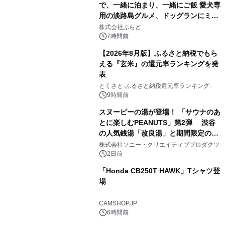
で、一緒に泊まり、一緒にご飯 愛犬専
用の淡路島グルメ、ドッグランにミニ
2
プール グランピングとトレーラーハウ
株式会社ぷらど
スの2施設で
7時間前
【2026年8月版】ふるさと納税でもら
える『玄米』の還元率ランキングを発
表
3
とくさと-ふるさと納税還元率ランキング-
9時間前
スヌーピーの湯が登場！ 「サウナのあ
とに楽しむPEANUTS」第2弾 渋谷
の人気銭湯「改良湯」と期間限定のコ
4
ラボレーション サウナイキタイコラ
株式会社ソニー・クリエイティブプロダクツ
ボグッズも発売決定！
2日前
「Honda CB250T HAWK」Tシャツ登
場
5
CAMSHOP.JP
6時間前