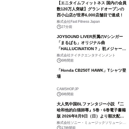
【エニタイムフィットネス 国内の会員
数120万人突破】グランドオープンの
西小山店が世界6,000店舗目で達成！
株式会社Fast Fitness Japan
27分前
JOYSOUND LIVER所属のVシンガー
「まるぱも」オリジナル曲
「HALLUCINATION？」初メジャー配
信リリース決定！
株式会社テイチクエンタテインメント
6時間前
「Honda CB250T HAWK」Tシャツ登
場
CAMSHOP.JP
6時間前
大人気中国BLファンタジー小説 『二
哈和他的白猫師尊』5巻・6巻電子書籍
版 2026年8月9日（日）より順次配信
開始
株式会社ソニー・ミュージックソリューショ
ンズ
17時間前