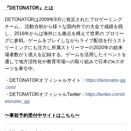
『DETONATOR』とは
DETONATORは2009年9月に発足されたプロゲーミング
チーム。 活動当初から様々な国内外での大会で成績を残
し、2016年からは海外にも拠点を構えて世界の プロリー
グに参戦。ゲームをプレイしながらライブ配信を行うスト
リーミングにも注力し所属ストリーマーの2020年の総来
場者数が１億人を記録する。ゲームを活用したイベントを
通して地方活性化や教育市場への取り組みで日本のeスポ
ーツを牽引中。
・DETONATORオフィシャルサイト：
https://detonator-gg
.com/
・DETONATORオフィシャルTwitter：
https://twitter.com/d
etonator_gg
〜事前予約受付中サイトはこちら〜