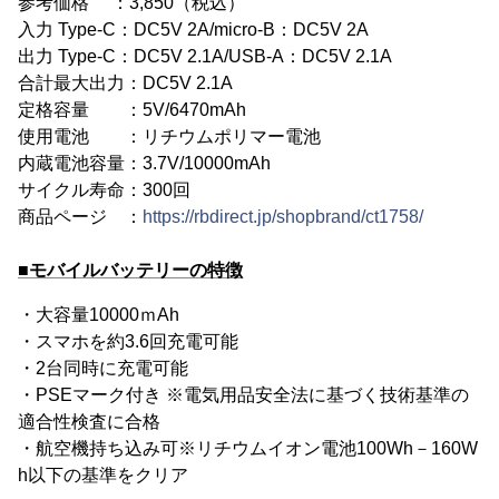
参考価格 ：3,850（税込）
入力 Type-C：DC5V 2A/micro-B：DC5V 2A
出力 Type-C：DC5V 2.1A/USB-A：DC5V 2.1A
合計最大出力：DC5V 2.1A
定格容量 ：5V/6470mAh
使用電池 ：リチウムポリマー電池
内蔵電池容量：3.7V/10000mAh
サイクル寿命：300回
商品ページ ：
https://rbdirect.jp/shopbrand/ct1758/
■モバイルバッテリーの特徴
・大容量10000ｍAh
・スマホを約3.6回充電可能
・2台同時に充電可能
・PSEマーク付き ※電気用品安全法に基づく技術基準の
適合性検査に合格
・航空機持ち込み可※リチウムイオン電池100Wh－160W
h以下の基準をクリア