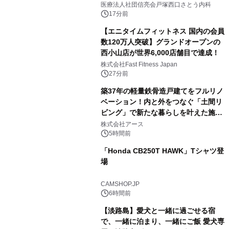
医療法人社団信亮会戸塚西口さとう内科
17分前
【エニタイムフィットネス 国内の会員
数120万人突破】グランドオープンの
西小山店が世界6,000店舗目で達成！
株式会社Fast Fitness Japan
27分前
築37年の軽量鉄骨造戸建てをフルリノ
ベーション！内と外をつなぐ「土間リ
ビング」で新たな暮らしを叶えた施工
事例を株式会社アースが公開
株式会社アース
5時間前
「Honda CB250T HAWK」Tシャツ登
場
CAMSHOP.JP
6時間前
【淡路島】愛犬と一緒に過ごせる宿
で、一緒に泊まり、一緒にご飯 愛犬専