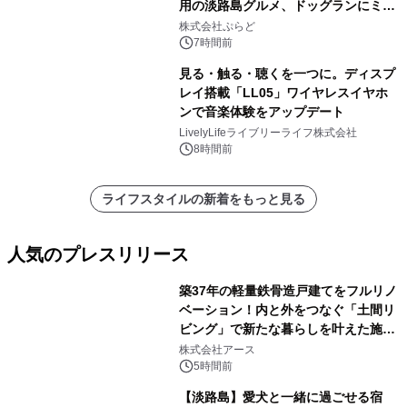
用の淡路島グルメ、ドッグランにミニ
プール グランピングとトレーラーハウ
株式会社ぷらど
スの2施設で
7時間前
見る・触る・聴くを一つに。ディスプ
レイ搭載「LL05」ワイヤレスイヤホ
ンで音楽体験をアップデート
LivelyLifeライブリーライフ株式会社
8時間前
ライフスタイルの新着をもっと見る
人気のプレスリリース
築37年の軽量鉄骨造戸建てをフルリノ
ベーション！内と外をつなぐ「土間リ
ビング」で新たな暮らしを叶えた施工
1
事例を株式会社アースが公開
株式会社アース
5時間前
【淡路島】愛犬と一緒に過ごせる宿