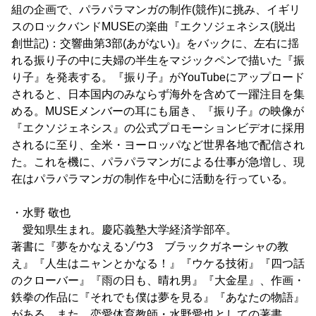
組の企画で、パラパラマンガの制作(競作)に挑み、イギリ
スのロックバンドMUSEの楽曲『エクソジェネシス(脱出
創世記)：交響曲第3部(あがない)』をバックに、左右に揺
れる振り子の中に夫婦の半生をマジックペンで描いた『振
り子』を発表する。『振り子』がYouTubeにアップロード
されると、日本国内のみならず海外を含めて一躍注目を集
める。MUSEメンバーの耳にも届き、『振り子』の映像が
『エクソジェネシス』の公式プロモーションビデオに採用
されるに至り、全米・ヨーロッパなど世界各地で配信され
た。これを機に、パラパラマンガによる仕事が急増し、現
在はパラパラマンガの制作を中心に活動を行っている。
・水野 敬也
愛知県生まれ。慶応義塾大学経済学部卒。
著書に『夢をかなえるゾウ3 ブラックガネーシャの教
え』『人生はニャンとかなる！』『ウケる技術』『四つ話
のクローバー』『雨の日も、晴れ男』『大金星』、作画・
鉄拳の作品に『それでも僕は夢を見る』『あなたの物語』
がある。また、恋愛体育教師・水野愛也としての著書