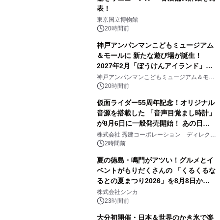
表！
1
東京国立博物館
20時間前
神戸アンパンマンこどもミュージアム
＆モールに 新たな遊び場が誕生！
2027年2月「ぼうけんアイランド」が
2
オープン
神戸アンパンマンこどもミュージアム＆モー
ル
20時間前
仮面ライダー55周年記念！オリジナル
音源を搭載した 「音声目覚まし時計」
が8月6日に一般発売開始！ あの日の
3
大興奮が今甦る
株式会社 秀建コーポレーション ディレクト
アートギャラリー
2時間前
夏の徳島・鳴門がアツい！グルメとイ
ベントがもりだくさんの 「くるくるな
るとの夏まつり2026」を8月8日から9
4
日間開催 ～夏限定メニューや大抽選
株式会社シンカ
会、大学芋スティックの振る舞いも～
23時間前
大分初開催・日本＆世界のかき氷で楽