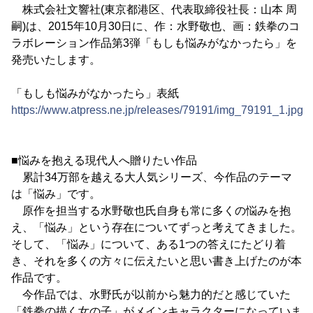
株式会社文響社(東京都港区、代表取締役社長：山本 周
嗣)は、2015年10月30日に、作：水野敬也、画：鉄拳のコ
ラボレーション作品第3弾「もしも悩みがなかったら」を
発売いたします。
「もしも悩みがなかったら」表紙
https://www.atpress.ne.jp/releases/79191/img_79191_1.jpg
■悩みを抱える現代人へ贈りたい作品
累計34万部を越える大人気シリーズ、今作品のテーマ
は「悩み」です。
原作を担当する水野敬也氏自身も常に多くの悩みを抱
え、「悩み」という存在についてずっと考えてきました。
そして、「悩み」について、ある1つの答えにたどり着
き、それを多くの方々に伝えたいと思い書き上げたのが本
作品です。
今作品では、水野氏が以前から魅力的だと感じていた
「鉄拳の描く女の子」がメインキャラクターになっていま