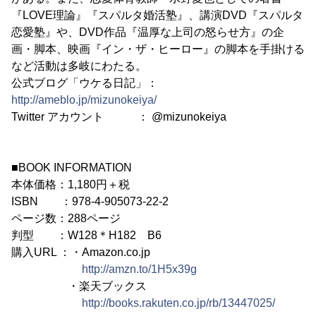
『LOVE理論』『スパルタ婚活塾』、講演DVD『スパルタ
恋愛塾』や、DVD作品『温厚な上司の怒らせ方』の企
画・脚本、映画『イン・ザ・ヒーロー』の脚本を手掛ける
など活動は多岐にわたる。
公式ブログ「ウケる日記」：
http://ameblo.jp/mizunokeiya/
Twitter アカウント ： @mizunokeiya
■BOOK INFORMATION
本体価格：1,180円＋税
ISBN ：978-4-905073-22-2
ページ数：288ページ
判型 ：W128＊H182 B6
購入URL ：・Amazon.co.jp
http://amzn.to/1H5x39g
・楽天ブックス
http://books.rakuten.co.jp/rb/13447025/