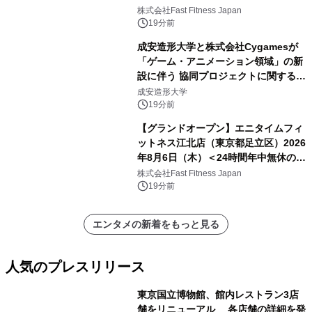
中無休のフィットネスジム＞
株式会社Fast Fitness Japan
19分前
成安造形大学と株式会社Cygamesが
「ゲーム・アニメーション領域」の新
設に伴う 協同プロジェクトに関する契
約を締結
成安造形大学
19分前
【グランドオープン】エニタイムフィ
ットネス江北店（東京都足立区）2026
年8月6日（木）＜24時間年中無休のフ
ィットネスジム＞
株式会社Fast Fitness Japan
19分前
エンタメの新着をもっと見る
人気のプレスリリース
東京国立博物館、館内レストラン3店
舗をリニューアル 各店舗の詳細を発