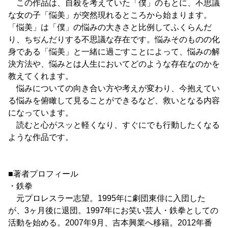
この作品は、自殺を考えていた「僕」のもとに、不思議
な女の子「悩美」が突然現れるところから始まります。
「悩美」は「僕」の悩みの大きさと比例してふくらんだ
り、ちぢんだりする不思議な存在です。悩みそのものの化
身である「悩美」と一緒に過ごすことによって、悩みの解
決方法や、悩みとは人生においてどのような存在なのかを
教えてくれます。
悩みについての向き合い方や考えが変わり、今抱えてい
る悩みを俯瞰して見ることができるなど、救いとなる内容
になっています。
読むと心がスッと軽くなり、すぐにでも行動したくなる
ような作品です。
■著者プロフィール
・鉄拳
元プロレスラー志望。1995年に劇団東俳に入団した
が、3ヶ月後に退団。1997年にお笑い芸人・鉄拳としての
活動を始める。2007年9月、吉本興業へ移籍。2012年番