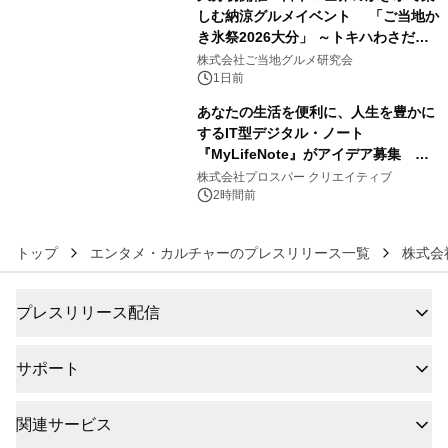
しむ納涼グルメイベント 「ご当地か
き氷祭2026大分」 ～トキハわさだタ
5
ウンで8月21日～31日まで11日間限定
株式会社ご当地グルメ研究会
開催～
1日前
あなたの生活を便利に、人生を豊かに
するIT型デジタル・ノート
『MyLifeNote』がアイデア募集 優
6
秀賞100名に1年間無償試用
株式会社プロスパー クリエイティブ
2時間前
トップ
エンタメ・カルチャーのプレスリリース一覧
株式会
プレスリリース配信
サポート
関連サービス