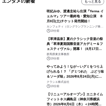
エンタメの新着
もっと見る
咲妃みゆ、渡邊圭祐ら出演『Yerma イ
ェルマ』ツアー最終地・愛知公演 ８
月8日(土)チケット発売開始！
カンフェティ（ロングランプランニング株式
会社）
19分前
【草津温泉】夏のクラシック音楽の祭
典「草津夏期国際音楽アカデミー＆フ
ェスティヴァル」開幕！（8月17日か
ら）
群馬県東京事務所
19分前
やってみよう！なが～いグミをつり上
げられる！？ 「グミつれた ぶどう味
＆ソーダ味」2026年8月24日(月)に登
場！
クラシエ株式会社
19分前
【リニューアルオープン】エニタイム
フィットネス綱島店（神奈川県横浜
市）2026年8月6日（木）＜24時間年