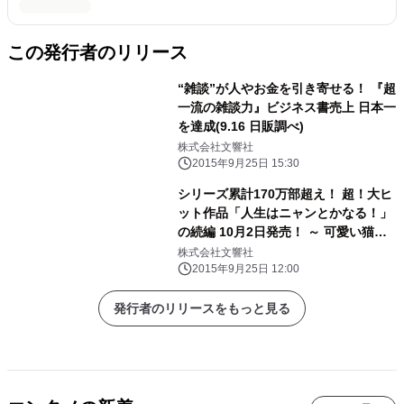
この発行者のリリース
“雑談”が人やお金を引き寄せる！ 『超
一流の雑談力』ビジネス書売上 日本一
を達成(9.16 日販調べ)
株式会社文響社
2015年9月25日 15:30
シリーズ累計170万部超え！ 超！大ヒ
ット作品「人生はニャンとかなる！」
の続編 10月2日発売！ ～ 可愛い猫の
写真と偉人の名言で幸福を招く ～
株式会社文響社
2015年9月25日 12:00
発行者のリリースをもっと見る