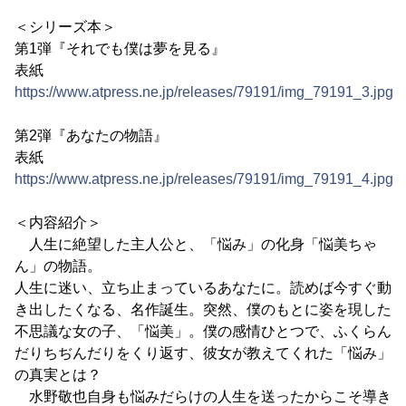
＜シリーズ本＞
第1弾『それでも僕は夢を見る』
表紙
https://www.atpress.ne.jp/releases/79191/img_79191_3.jpg
第2弾『あなたの物語』
表紙
https://www.atpress.ne.jp/releases/79191/img_79191_4.jpg
＜内容紹介＞
人生に絶望した主人公と、「悩み」の化身「悩美ちゃ
ん」の物語。
人生に迷い、立ち止まっているあなたに。読めば今すぐ動
き出したくなる、名作誕生。突然、僕のもとに姿を現した
不思議な女の子、「悩美」。僕の感情ひとつで、ふくらん
だりちぢんだりをくり返す、彼女が教えてくれた「悩み」
の真実とは？
水野敬也自身も悩みだらけの人生を送ったからこそ導き