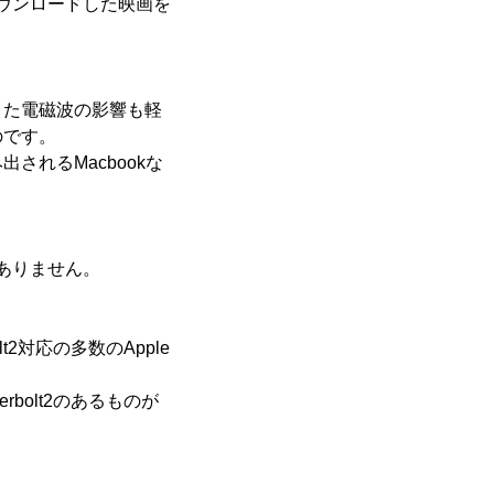
ウンロードした映画を
また電磁波の影響も軽
のです。
れるMacbookな
ありません。
rbolt2対応の多数のApple
derbolt2のあるものが
。