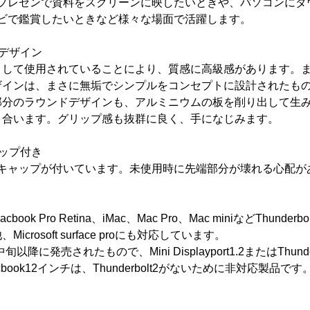
のプレゼンで資料をスクリーンに映したいときや、パソコンにダ
レビで鑑賞したいときなど様々な場面で活躍します。
デザイン
として使用されていることにより、質感に高級感があります。
ザインは、まさに無垢でシンプルをコンセプトに設計されたも
分のラウンドデザインも、アルミニウムの板を削り出して生み出さ
と合います。グリップ感も抜群に良く、手になじみます。
ップ付き
アキャップが付いています。未使用時に先端部分が壊れる心配が
Macbook Pro Retina、iMac、Mac Pro、Mac miniなどThunde
crosoft surface proにも対応しています。
中旬以降に発売されたもので、Mini Displayport1.2またはThun
ook12インチは、Thunderbolt2がないために非対応製品です