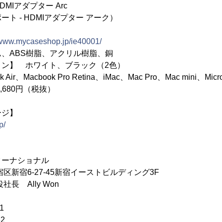
 - HDMIアダプター Arc
ト - HDMIアダプター アーク）
//www.mycaseshop.jp/ie40001/
、ABS樹脂、アクリル樹脂、銅
ョン】 ホワイト、ブラック（2色）
r、Macbook Pro Retina、iMac、Mac Pro、Mac mini、Microsof
,680円（税抜）
ージ】
p/
ターナショナル
区新宿6-27-45新宿イーストビルディング3F
長 Ally Won
1
62