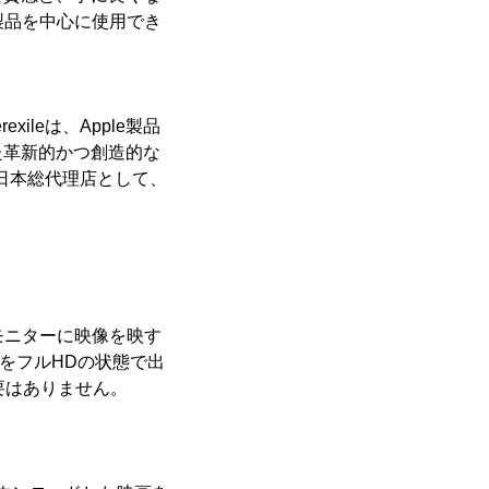
連製品を中心に使用でき
xileは、Apple製品
た革新的かつ創造的な
式日本総代理店として、
モニターに映像を映す
をフルHDの状態で出
要はありません。