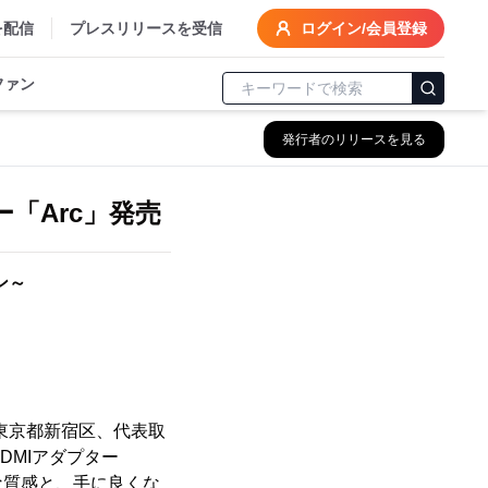
を配信
プレスリリースを受信
ログイン/会員登録
ファン
発行者のリリースを見る
ダプター「Arc」発売
ン～
東京都新宿区、代表取
- HDMIアダプター
な質感と、手に良くな