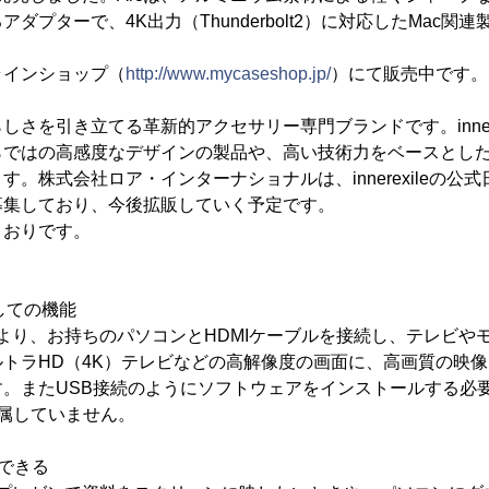
ダプターで、4K出力（Thunderbolt2）に対応したMac関
ラインショップ（
http://www.mycaseshop.jp/
）にて販売中です。
ppleらしさを引き立てる革新的アクセサリー専門ブランドです。innere
らではの高感度なデザインの製品や、高い技術力をベースとし
す。株式会社ロア・インターナショナルは、innerexileの公
募集しており、今後拡販していく予定です。
とおりです。
しての機能
により、お持ちのパソコンとHDMIケーブルを接続し、テレビや
トラHD（4K）テレビなどの高解像度の画面に、高画質の映像
。またUSB接続のようにソフトウェアをインストールする必
付属していません。
できる