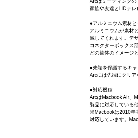
Arcはミーティング
家族や友達とHDテ
●アルミニウム素材と
アルミニウムが素材
減してくれます。デ
コネクターボックス部
どの筐体のイメージ
●先端を保護するキャ
Arcには先端にクリ
●対応機種
ArcはMacbook Air、
製品に対応している他、Mi
※Macbookは2010年
対応しています。Macb