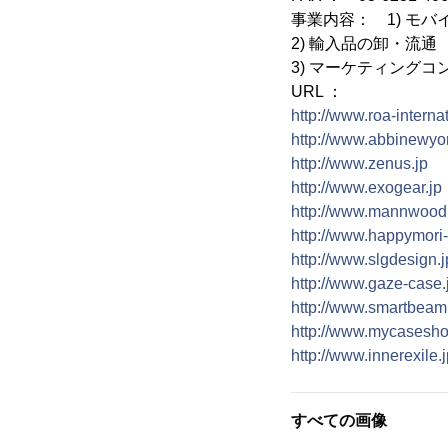
事業内容： 1) モ
2) 輸入品の卸・流通
3) マーケティング
URL ：
http://www.roa-interna
http://www.abbinewyor
http://www.zenus.jp
http://www.exogear.jp
http://www.mannwood.
http://www.happymori-
http://www.slgdesign.j
http://www.gaze-case.
http://www.smartbeam.
http://www.mycasesho
http://www.innerexile.j
すべての画像