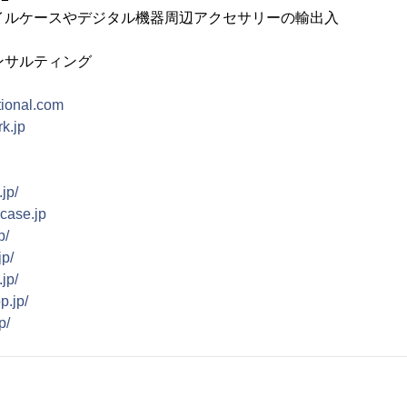
バイルケースやデジタル機器周辺アクセサリーの輸出入
コンサルティング
tional.com
k.jp
jp/
case.jp
p/
jp/
jp/
p.jp/
p/