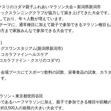
クスリのコダマ親子ふれあいマラソン大会＞新潟県新潟市
クスランニングクラブが協力して築き上げてきた大会です。例年
来場しており、年々人数が増えています。
をテーマに、通常種目に加えて親子で参加できるマラソン種目も
の方まで家族みんなで参加できる大会です。
)
グスワンスタジアム(新潟県新潟市)
ココカラファインヘルスケア
ラファイン・クスリのコダマ)
会場ブースにてスポーツ飲料の試飲、栄養食品の試食、カラダ
ます。
マラソン＞東京都世田谷区
であるハーフマラソンに加え、親子で参加できる種目や距離の
約3,500人の規模の大きい大会です。