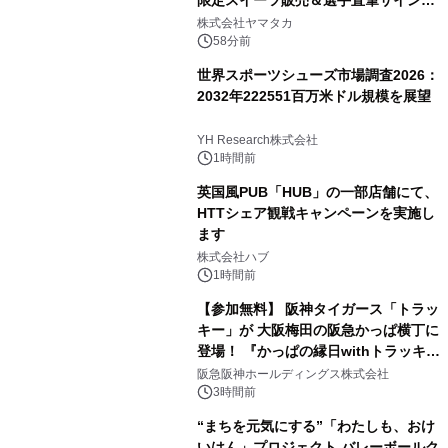
限定スイーツ販売＆選手直筆サイング
ッズが当たる抽選会を 8月8日に開催
株式会社ヤマタカ
58分前
世界スポーツシューズ市場調査2026：
2032年222551百万米ドル規模を展望
YH Research株式会社
1時間前
英国風PUB「HUB」の一部店舗にて、
HTTシェア観戦キャンペーンを実施し
ます
株式会社ハブ
1時間前
【参加無料】 阪神タイガース「トラッ
キー」が 大阪梅田の阪急かっぱ横丁に
登場！ 『かっぱの縁日withトラッキ
ー』
阪急阪神ホールディングス株式会社
3時間前
“まちを元気にする”「わたしも、おけ
いはん」プロジェクト バレーボールク