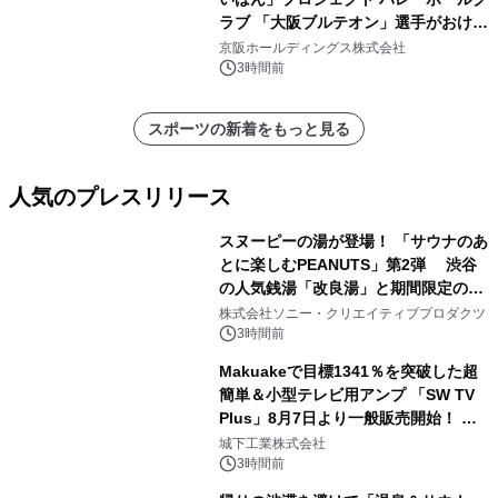
ラブ 「大阪ブルテオン」選手がおけい
はんに。
京阪ホールディングス株式会社
3時間前
スポーツの新着をもっと見る
人気のプレスリリース
スヌーピーの湯が登場！ 「サウナのあ
とに楽しむPEANUTS」第2弾 渋谷
の人気銭湯「改良湯」と期間限定のコ
1
ラボレーション サウナイキタイコラ
株式会社ソニー・クリエイティブプロダクツ
ボグッズも発売決定！
3時間前
Makuakeで目標1341％を突破した超
簡単＆小型テレビ用アンプ 「SW TV
Plus」8月7日より一般販売開始！ ケ
2
ーブル1本つなぐだけ、テレビの音が
城下工業株式会社
ぐっと豊かに
3時間前