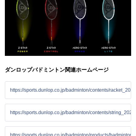
ダンロップバドミントン関連ホームページ
https://sports.dunlop.co.jp/badminton/contents/racket_2021
https://sports.dunlop.co.jp/badminton/contents/string_2021/
https://sports.dunlop.co.jp/badminton/products/badmintonsh