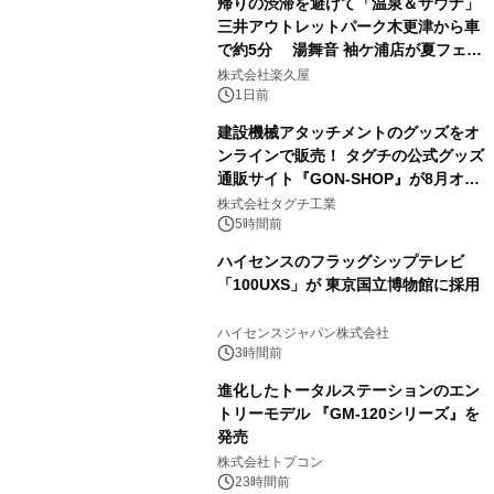
帰りの渋滞を避けて「温泉＆サウナ」
三井アウトレットパーク木更津から車
で約5分 湯舞音 袖ケ浦店が夏フェア
3
メニューを提供
株式会社楽久屋
1日前
建設機械アタッチメントのグッズをオ
ンラインで販売！ タグチの公式グッズ
通販サイト『GON-SHOP』が8月オー
4
プン
株式会社タグチ工業
5時間前
ハイセンスのフラッグシップテレビ
「100UXS」が 東京国立博物館に採用
5
ハイセンスジャパン株式会社
3時間前
進化したトータルステーションのエン
トリーモデル 『GM-120シリーズ』を
発売
6
株式会社トプコン
23時間前