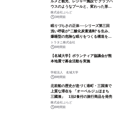
ルメと観光、レジャー施設で クラブハ
ウスのようなプールと、変わった形の
サウナも 「THE BOXY AWAJI」のお
株式会社ぷらど
得な素泊まり連泊プランで
3時間前
眠りづらさの正体──シリーズ第三回
浅い呼吸が"二酸化炭素過剰"を生み、
爆睡型の危険な眠りをつくる構造を解
説
トラタニ株式会社
8時間前
【名城大学】ボランティア協議会が熊
本地震で募金活動を実施
学校法人 名城大学
8時間前
北前船の歴史が息づく港町・三国湊で
上質な滞在を 「オーベルジュほまち
三國湊」 1泊2食付の旅行商品を発売
株式会社ぷらど
8時間前