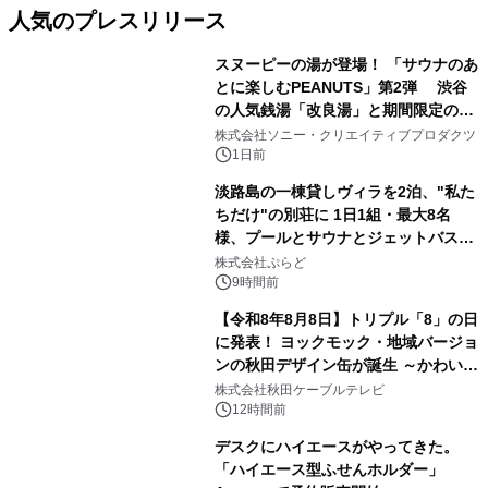
人気のプレスリリース
スヌーピーの湯が登場！ 「サウナのあ
とに楽しむPEANUTS」第2弾 渋谷
の人気銭湯「改良湯」と期間限定のコ
1
ラボレーション サウナイキタイコラ
株式会社ソニー・クリエイティブプロダクツ
ボグッズも発売決定！
1日前
淡路島の一棟貸しヴィラを2泊、"私た
ちだけ"の別荘に 1日1組・最大8名
様、プールとサウナとジェットバス付
2
きで Villa Mon Temps AWAJIの連泊
株式会社ぷらど
素泊りプラン
9時間前
【令和8年8月8日】トリプル「8」の日
に発表！ ヨックモック・地域バージョ
ンの秋田デザイン缶が誕生 ～かわいい
3
秋田犬の子犬と秋田の四季と名所を巡
株式会社秋田ケーブルテレビ
るパッケージ～ 9月1日(火)秋田県内で
12時間前
販売開始
デスクにハイエースがやってきた。
「ハイエース型ふせんホルダー」