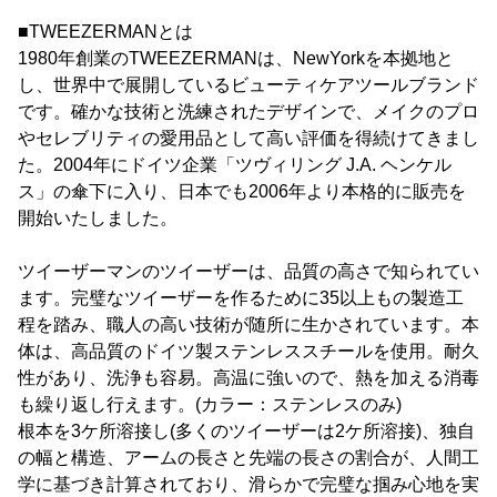
■TWEEZERMANとは
1980年創業のTWEEZERMANは、NewYorkを本拠地と
し、世界中で展開しているビューティケアツールブランド
です。確かな技術と洗練されたデザインで、メイクのプロ
やセレブリティの愛用品として高い評価を得続けてきまし
た。2004年にドイツ企業「ツヴィリング J.A. ヘンケル
ス」の傘下に入り、日本でも2006年より本格的に販売を
開始いたしました。
ツイーザーマンのツイーザーは、品質の高さで知られてい
ます。完璧なツイーザーを作るために35以上もの製造工
程を踏み、職人の高い技術が随所に生かされています。本
体は、高品質のドイツ製ステンレススチールを使用。耐久
性があり、洗浄も容易。高温に強いので、熱を加える消毒
も繰り返し行えます。(カラー：ステンレスのみ)
根本を3ケ所溶接し(多くのツイーザーは2ケ所溶接)、独自
の幅と構造、アームの長さと先端の長さの割合が、人間工
学に基づき計算されており、滑らかで完璧な掴み心地を実