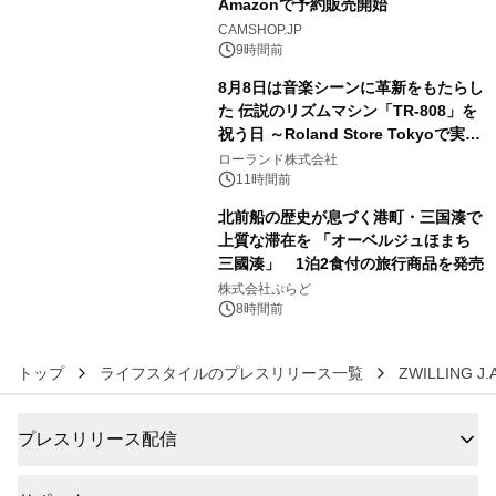
Amazonで予約販売開始
4
CAMSHOP.JP
9時間前
8月8日は音楽シーンに革新をもたらし
た 伝説のリズムマシン「TR-808」を
祝う日 ～Roland Store Tokyoで実機
5
を展示しての 記念キャンペーンを開
ローランド株式会社
催 英国ラジオ「NTS」の 特別プログ
11時間前
ラムや、「TR-808」を愛する伝説的
北前船の歴史が息づく港町・三国湊で
アーティストを フィーチャーしたアニ
上質な滞在を 「オーベルジュほまち
メーションを公開～
三國湊」 1泊2食付の旅行商品を発売
6
株式会社ぷらど
8時間前
トップ
ライフスタイルのプレスリリース一覧
ZWILLING J.
プレスリリース配信