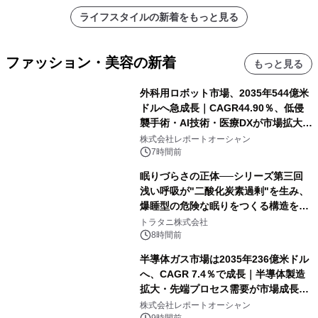
ライフスタイルの新着をもっと見る
ファッション・美容の新着
もっと見る
外科用ロボット市場、2035年544億米
ドルへ急成長｜CAGR44.90％、低侵
襲手術・AI技術・医療DXが市場拡大を
牽引
株式会社レポートオーシャン
7時間前
眠りづらさの正体──シリーズ第三回
浅い呼吸が"二酸化炭素過剰"を生み、
爆睡型の危険な眠りをつくる構造を解
説
トラタニ株式会社
8時間前
半導体ガス市場は2035年236億米ドル
へ、CAGR 7.4％で成長｜半導体製造
拡大・先端プロセス需要が市場成長を
加速
株式会社レポートオーシャン
9時間前