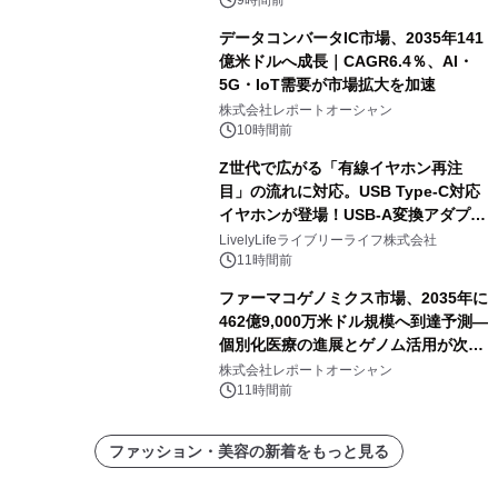
データコンバータIC市場、2035年141
億米ドルへ成長｜CAGR6.4％、AI・
5G・IoT需要が市場拡大を加速
株式会社レポートオーシャン
10時間前
Z世代で広がる「有線イヤホン再注
目」の流れに対応。USB Type-C対応
イヤホンが登場！USB-A変換アダプタ
ー付きでスマホからパソコンまで幅広
LivelyLifeライブリーライフ株式会社
く活用可能
11時間前
ファーマコゲノミクス市場、2035年に
462億9,000万米ドル規模へ到達予測―
個別化医療の進展とゲノム活用が次世
代ヘルスケア投資を加速
株式会社レポートオーシャン
11時間前
ファッション・美容の新着をもっと見る