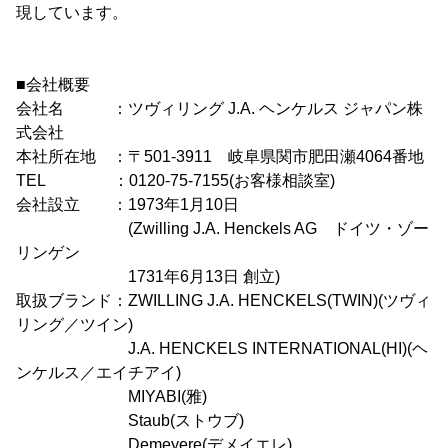
現しています。
■会社概要
会社名 ：ツヴィリング J.A. ヘンケルス ジャパン株
式会社
本社所在地 ：〒501-3911 岐阜県関市肥田瀬4064番地
TEL ：0120-75-7155(お客様相談室)
会社設立 ：1973年1月10日
(Zwilling J.A. Henckels AG ドイツ・ゾー
リンゲン
1731年6月13日 創立)
取扱ブランド：ZWILLING J.A. HENCKELS(TWIN)(ツヴィ
リング／ツイン)
J.A. HENCKELS INTERNATIONAL(HI)(ヘ
ンケルス／エイチアイ)
MIYABI(雅)
Staub(ストウブ)
Demeyere(デメイエレ)